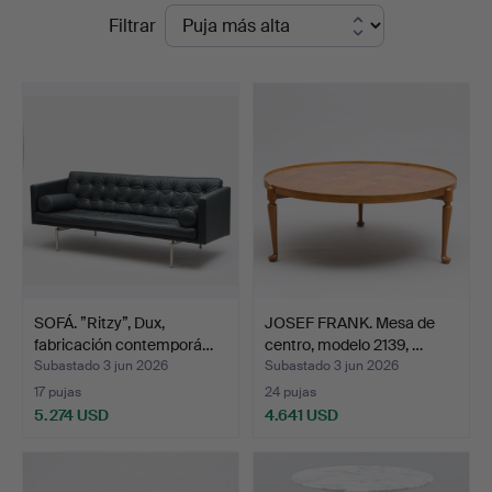
Precios
Filtrar
Auktionskammare
de
remate
SOFÁ. ”Ritzy”, Dux,
JOSEF FRANK. Mesa de
fabricación contemporá…
centro, modelo 2139, …
Subastado 3 jun 2026
Subastado 3 jun 2026
17 pujas
24 pujas
5.274 USD
4.641 USD