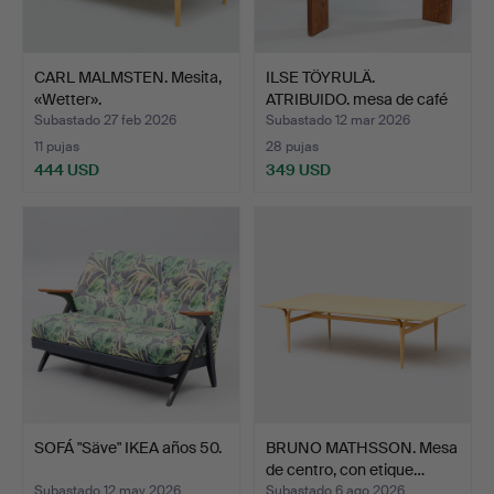
CARL MALMSTEN. Mesita,
ILSE TÖYRULÄ.
«Wetter».
ATRIBUIDO. mesa de café
«Lia…
Subastado 27 feb 2026
Subastado 12 mar 2026
11 pujas
28 pujas
444 USD
349 USD
SOFÁ "Säve" IKEA años 50.
BRUNO MATHSSON. Mesa
de centro, con etique…
Subastado 12 may 2026
Subastado 6 ago 2026