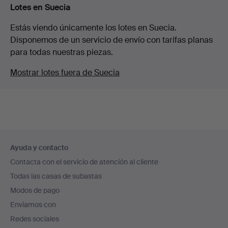
Lotes en Suecia
Estás viendo únicamente los lotes en Suecia.
Disponemos de un servicio de envío con tarifas planas
para todas nuestras piezas.
Mostrar lotes fuera de Suecia
Navegación
Ayuda y contacto
en
Contacta con el servicio de atención al cliente
el
Todas las casas de subastas
pie
Modos de pago
de
Enviamos con
página
Redes sociales