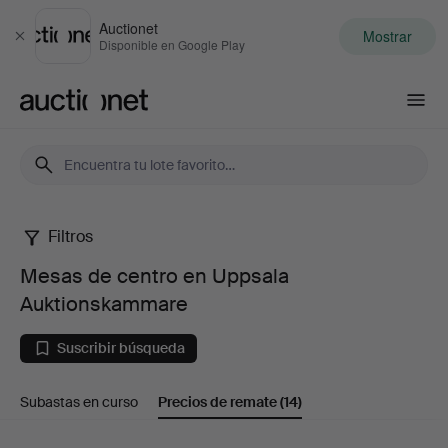
Auctionet
Mostrar
Cerrar
Disponible en Google Play
Auctionet.com
Filtros
Mesas
Mesas de centro en Uppsala
de
Auktionskammare
centro
Suscribir búsqueda
en
Subastas en curso
Precios de remate
(14)
Uppsala