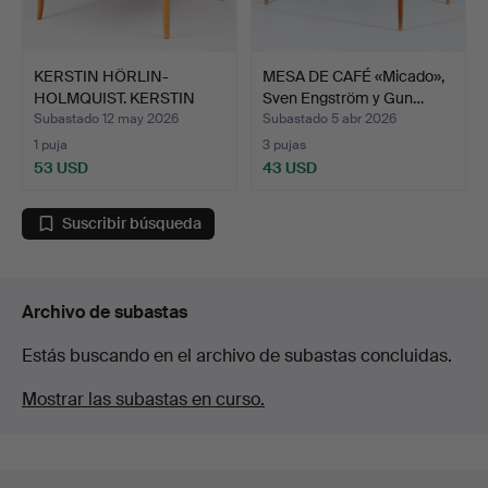
KERSTIN HÖRLIN-
MESA DE CAFÉ «Micado»,
HOLMQUIST. KERSTIN
Sven Engström y Gun…
HÖRLIN-H…
Subastado 12 may 2026
Subastado 5 abr 2026
1 puja
3 pujas
53 USD
43 USD
Suscribir búsqueda
Archivo de subastas
Estás buscando en el archivo de subastas concluidas.
Mostrar las subastas en curso.