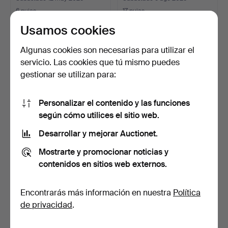
6 pujas
17 pujas
317 USD
233 USD
Usamos cookies
Algunas cookies son necesarias para utilizar el
servicio. Las cookies que tú mismo puedes
gestionar se utilizan para:
Personalizar el contenido y las funciones
según cómo utilices el sitio web.
Desarrollar y mejorar Auctionet.
MESA DE CAFÉ, madera de
MESA DE CENTRO, años
Mostrarte y promocionar noticias y
roble.
1970-80.
contenidos en sitios web externos.
Subastado 8 feb 2026
Subastado 7 ago 2026
23 pujas
12 pujas
Encontrarás más información en nuestra
Política
177 USD
106 USD
de privacidad
.