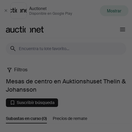
Auctionet
Mostrar
Cerrar
Disponible en Google Play
Auctionet.com
Filtros
Mesas
Mesas de centro en Auktionshuset Thelin &
de
Johansson
centro
Suscribir búsqueda
en
Subastas en curso
(0)
Precios de remate
Auktionshuset