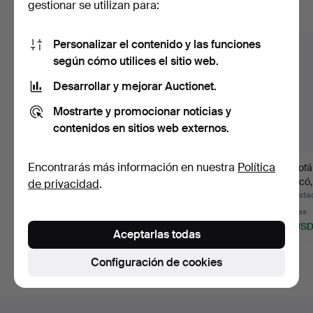
gestionar se utilizan para:
Mostrar todos los lotes
Personalizar el contenido y las funciones
según cómo utilices el sitio web.
Desarrollar y mejorar Auctionet.
Mostrarte y promocionar noticias y
contenidos en sitios web externos.
Encontrarás más información en nuestra
Política
KARL-AXEL
Un sofá de estilo
Un sofá 
ADOLFSSON. Una
gustaviano, segunda
rococó,
de privacidad
.
mesa de café de t…
mita…
de…
Subastado 21 mar 2026
Subastado 11 abr 2026
Subasta
6 pujas
9 pujas
4 pujas
116 USD
69 USD
44 US
Aceptarlas todas
Configuración de cookies
Navegación