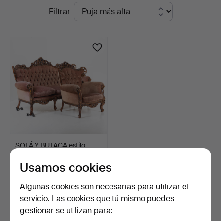
Subastas
Filtrar
Auktionsservice
en
curso
SOFÁ Y BUTACA estilo
rococó, segunda mitad…
Usamos cookies
4 días
Estimación
Algunas cookies son necesarias para utilizar el
316 USD
servicio. Las cookies que tú mismo puedes
gestionar se utilizan para:
Suscribir búsqueda