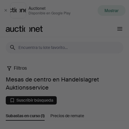
Auctionet
Mostrar
Cerrar
Disponible en Google Play
Auctionet.com
Filtros
Mesas
Mesas de centro en Handelslagret
de
Auktionsservice
centro
Suscribir búsqueda
en
Subastas en curso
(1)
Precios de remate
Handelslagret