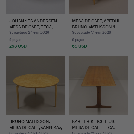
JOHANNES ANDERSEN.
MESA DE CAFÉ, ABEDUL,
MESA DE CAFÉ, TECA,
BRUNO MATHSSON &
MAD…
PIE…
Subastado 27 mar 2026
Subastado 17 mar 2026
9 pujas
9 pujas
253 USD
69 USD
BRUNO MATHSSON.
KARL ERIK EKSELIUS.
MESA DE CAFÉ, «ANNIKA»,
MESA DE CAFÉ TECA.
DU…
SUS…
Subastado 27 feb 2026
Subastado 29 ene 2026