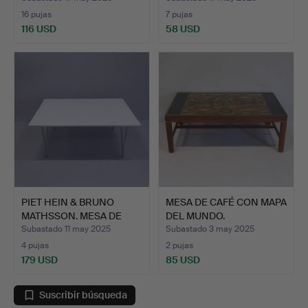
16 pujas
7 pujas
116 USD
58 USD
PIET HEIN & BRUNO
MESA DE CAFÉ CON MAPA
MATHSSON. MESA DE
DEL MUNDO.
CAFÉ S…
Subastado 11 may 2025
Subastado 3 may 2025
4 pujas
2 pujas
179 USD
85 USD
Suscribir búsqueda