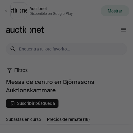
Auctionet
Mostrar
Cerrar
Disponible en Google Play
Auctionet.com
Filtros
Mesas
Mesas de centro en Björnssons
de
Auktionskammare
centro
Suscribir búsqueda
en
Subastas en curso
Precios de remate
(18)
Björnssons