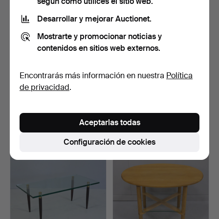
según cómo utilices el sitio web.
Desarrollar y mejorar Auctionet.
Mostrarte y promocionar noticias y
contenidos en sitios web externos.
Encontrarás más información en nuestra
Política
de privacidad
.
MESA CON TAPA DE
HASLEV, MESA DE CAFÉ.
CRISTAL, ART DECO.
Subastado 6 ago 2025
Subastado 26 jun 2025
20 pujas
8 pujas
Aceptarlas todas
154 USD
85 USD
Configuración de cookies