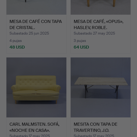
MESA DE CAFÉ CON TAPA
MESA DE CAFÉ, «OPUS»,
DE CRISTAL.
HASLEV, ROBLE.
Subastado 25 jun 2025
Subastado 27 may 2025
4 pujas
3 pujas
48 USD
64 USD
CARL MALMSTEN. SOFÁ,
MESITA CON TAPA DE
«NOCHE EN CASA».
TRAVERTINO, J.O.
CARLSS…
Subastado 17 may 2025
Subastado 17 may 2025