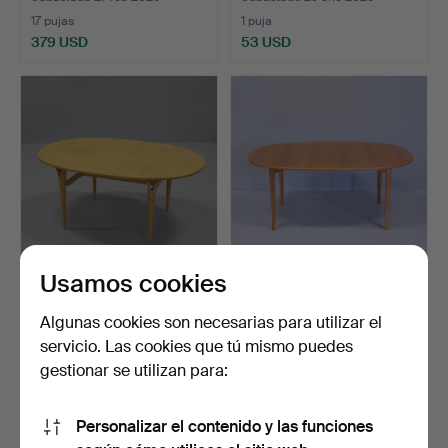
17 pujas
1 puja
379 USD
53 USD
Usamos cookies
BRUNO MATHSSON.
CARL MALMSTEN. MESA
MESA DE CAFÉ,
DE CAFÉ, «OVALEN»,
Algunas cookies son necesarias para utilizar el
MATHSSON INT…
CAR…
Subastado 29 oct 2025
Subastado 26 ago 2025
servicio. Las cookies que tú mismo puedes
7 pujas
7 pujas
gestionar se utilizan para:
64 USD
64 USD
Personalizar el contenido y las funciones