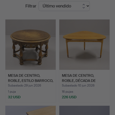
Precios
Filtrar
Auktionskammare
de
remate
MESA DE CENTRO,
MESA DE CENTRO,
ROBLE, ESTILO BARROCO,
ROBLE, DÉCADA DE
SIG…
1960/70.
Subastado 29 jun 2026
Subastado 10 jun 2026
1 puja
16 pujas
32 USD
226 USD