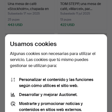
Una mesa de café
TOM STEPP, una mesa de
«Stockholm», chapada en
café, «Marcel», par…
r…
Subastado 17 nov 2025
Subastado 11 jul 2025
25 pujas
13 pujas
443 USD
422 USD
Usamos cookies
Algunas cookies son necesarias para utilizar el
servicio. Las cookies que tú mismo puedes
gestionar se utilizan para:
Personalizar el contenido y las funciones
según cómo utilices el sitio web.
SÖREN NISSEN & EBBE
BROBERG &
GEHL. "AK 2552", mesa …
RIDDERSTRÅLE. "Tati",
Desarrollar y mejorar Auctionet.
mesa de ce…
Subastado 8 jun 2026
Subastado 8 abr 2026
Mostrarte y promocionar noticias y
8 pujas
9 pujas
422 USD
422 USD
contenidos en sitios web externos.