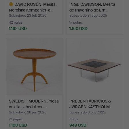
DAVID ROSÉN. Mesita,
INGE DAVIDSON. Mesita
Nordiska Kompaniet, a…
de travertino de Ern…
Subastado 23 feb 2026
Subastado 31 ago 2025
42 pujas
17 pujas
1.162 USD
1.160 USD
Lote
seleccionado
SWEDISH MODERN, mesa
PREBEN FABRICIUS &
auxiliar, abedul con …
JØRGEN KASTHOLM.
Mesita…
Subastado 28 jun 2026
Subastado 8 oct 2025
12 pujas
1 puja
1.108 USD
949 USD