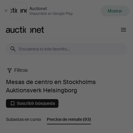
Auctionet
Mostrar
Cerrar
Disponible en Google Play
Auctionet.com
Filtros
Mesas
Mesas de centro en Stockholms
de
Auktionsverk Helsingborg
centro
Suscribir búsqueda
en
Subastas en curso
Precios de remate
(93)
Stockholms