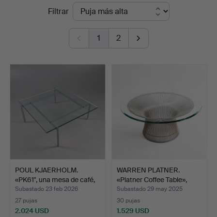
Precios
Filtrar
Auktionsverk
de
Helsingborg
1
2
remate
POUL KJAERHOLM.
WARREN PLATNER.
«PK61", una mesa de café,
«Platner Coffee Table»,
…
me…
Subastado 23 feb 2026
Subastado 29 may 2025
27 pujas
30 pujas
2.024 USD
1.529 USD