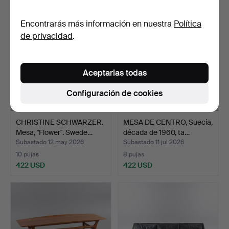
Encontrarás más información en nuestra
Política
de privacidad
.
Aceptarlas todas
Configuración de cookies
CHRISTINE SCHWARZER.
MESA DE CENTRO, Suecia,
Mesa, "Flower". Swede…
década de 1960, ta…
Subastado 12 may 2026
Subastado 11 jul 2026
10 pujas
8 pujas
422 USD
422 USD