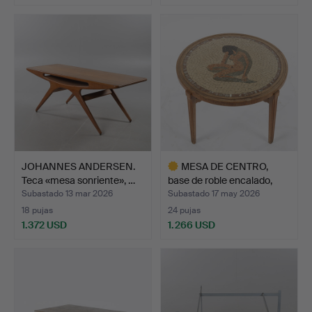
JOHANNES ANDERSEN.
MESA DE CENTRO,
Teca «mesa sonriente», …
base de roble encalado,
so…
Subastado 13 mar 2026
Subastado 17 may 2026
18 pujas
24 pujas
1.372 USD
1.266 USD
Lote
seleccionado