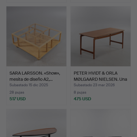
SARA LARSSON. «Show»,
PETER HVIDT & ORLA
mesita de diseño A2,…
MØLGAARD NIELSEN. Una
m…
Subastado 15 dic 2025
Subastado 23 mar 2026
28 pujas
8 pujas
517 USD
475 USD