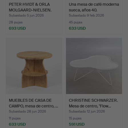
PETER HVIDT & ORLA
Una mesa de café moderna
MOLGAARD-NIELSEN.
sueca, años 40.
Mesa …
Subastado 5 jun 2026
Subastado 9 feb 2026
28 pujas
45 pujas
693 USD
633 USD
MUEBLES DE CASA DE
CHRISTINE SCHWARZER.
CAMPO, mesa de centro, …
Mesa de centro, "Flow…
Subastado 28 jun 2026
Subastado 12 jun 2026
11 pujas
15 pujas
633 USD
591 USD