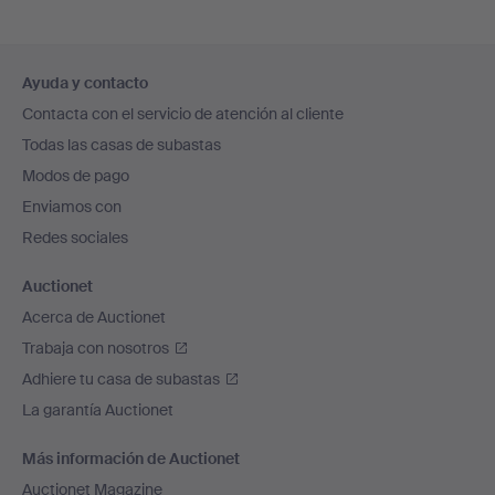
Navegación
Ayuda y contacto
en
Contacta con el servicio de atención al cliente
el
Todas las casas de subastas
pie
Modos de pago
de
Enviamos con
página
Redes sociales
Auctionet
Acerca de Auctionet
Trabaja con nosotros
Adhiere tu casa de subastas
La garantía Auctionet
Más información de Auctionet
Auctionet Magazine