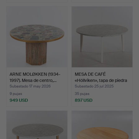
ARNE MOLØKKEN (1934-
MESA DE CAFÉ
1997). Mesa de centro,…
«Höllviken», tapa de piedra
c…
Subastado 17 may 2026
Subastado 25 jul 2025
9 pujas
35 pujas
949 USD
897 USD