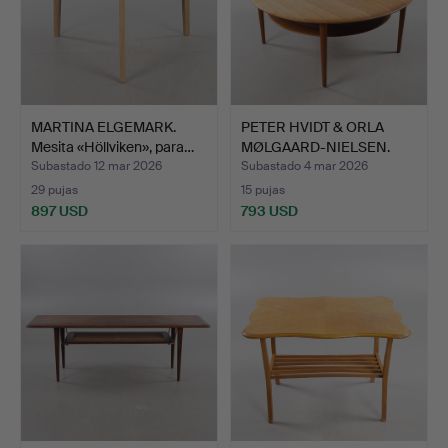
MARTINA ELGEMARK.
PETER HVIDT & ORLA
Mesita «Höllviken», para…
MØLGAARD-NIELSEN.
Mesit…
Subastado 12 mar 2026
Subastado 4 mar 2026
29 pujas
15 pujas
897 USD
793 USD