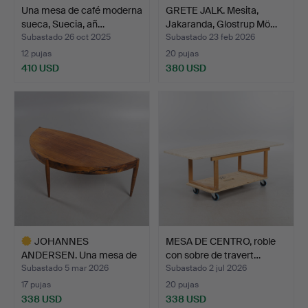
Una mesa de café moderna
GRETE JALK. Mesita,
sueca, Suecia, añ…
Jakaranda, Glostrup Mö…
Subastado 26 oct 2025
Subastado 23 feb 2026
12 pujas
20 pujas
410 USD
380 USD
JOHANNES
MESA DE CENTRO, roble
ANDERSEN. Una mesa de
con sobre de travert…
café chapad…
Subastado 5 mar 2026
Subastado 2 jul 2026
17 pujas
20 pujas
338 USD
338 USD