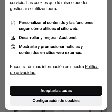
servicio. Las cookies que tú mismo puedes
gestionar se utilizan para:
Personalizar el contenido y las funciones
según cómo utilices el sitio web.
Desarrollar y mejorar Auctionet.
17
.
JÖNS EFVERBERG
84
.
PETER HVIDT & ORLA
Mostrarte y promocionar noticias y
(maestro en Drottningholm
MÖLGAARD. Mesita,
contenidos en sitios web externos.
1…
Franc…
Vendido
Vendido
Encontrarás más información en nuestra
Política
2.942 USD
2.942 USD
de privacidad
.
Aceptarlas todas
Configuración de cookies