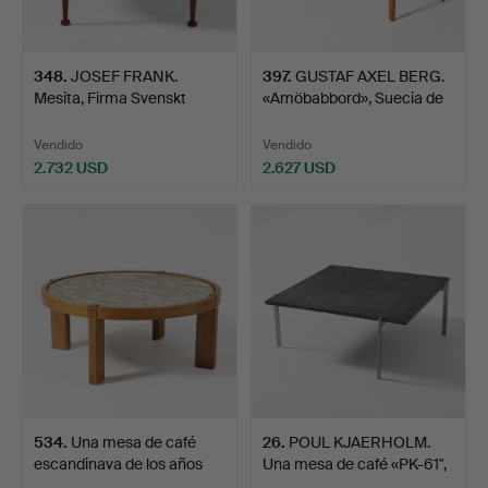
348
.
JOSEF FRANK.
397
.
GUSTAF AXEL BERG.
Mesita, Firma Svenskt
«Amöbabbord», Suecia de
Tenn, n…
…
Vendido
Vendido
2.732 USD
2.627 USD
534
.
Una mesa de café
26
.
POUL KJAERHOLM.
escandinava de los años
Una mesa de café «PK-61",
6…
…