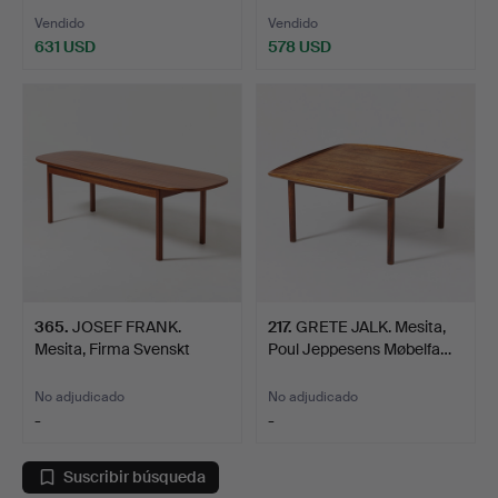
Vendido
Vendido
631 USD
578 USD
365
.
JOSEF FRANK.
217
.
GRETE JALK. Mesita,
Mesita, Firma Svenskt
Poul Jeppesens Møbelfa…
Tenn, n…
No adjudicado
No adjudicado
-
-
Suscribir búsqueda