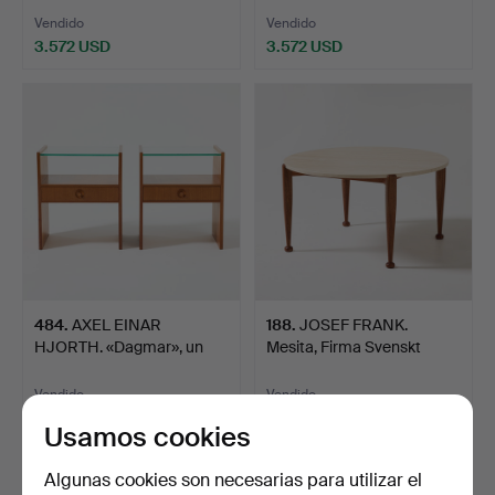
Vendido
Vendido
3.572 USD
3.572 USD
484
.
AXEL EINAR
188
.
JOSEF FRANK.
HJORTH. «Dagmar», un
Mesita, Firma Svenskt
par de mes…
Tenn, n…
Vendido
Vendido
3.362 USD
3.309 USD
Usamos cookies
Algunas cookies son necesarias para utilizar el