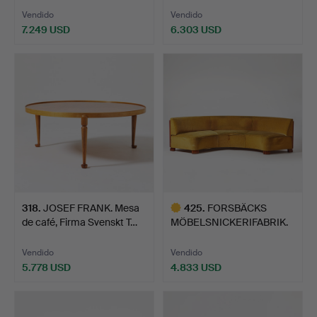
Vendido
Vendido
7.249 USD
6.303 USD
Lote
seleccionado
318
.
JOSEF FRANK. Mesa
425
.
FORSBÄCKS
de café, Firma Svenskt T…
MÖBELSNICKERIFABRIK.
Sofá, Kungs…
Vendido
Vendido
5.778 USD
4.833 USD
Lote
seleccionado