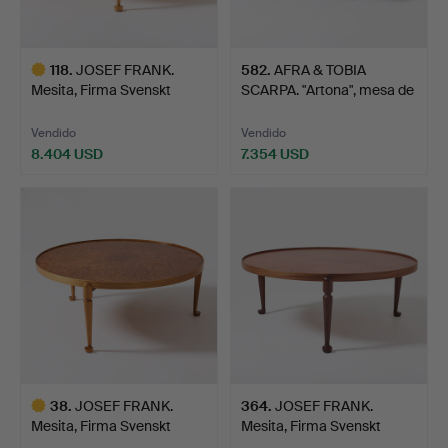
118
.
JOSEF FRANK.
582
.
AFRA & TOBIA
Mesita, Firma Svenskt
SCARPA. "Artona", mesa de
Tenn, n…
cen…
Vendido
Vendido
8.404 USD
7.354 USD
Lote
seleccionado
38
.
JOSEF FRANK.
364
.
JOSEF FRANK.
Mesita, Firma Svenskt
Mesita, Firma Svenskt
Tenn, n…
Tenn, n…