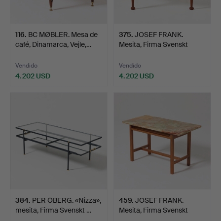
116
.
BC MØBLER. Mesa de
375
.
JOSEF FRANK.
café, Dinamarca, Vejle,…
Mesita, Firma Svenskt
Tenn, n…
Vendido
Vendido
4.202 USD
4.202 USD
384
.
PER ÖBERG. «Nizza»,
459
.
JOSEF FRANK.
mesita, Firma Svenskt …
Mesita, Firma Svenskt
Tenn, n…