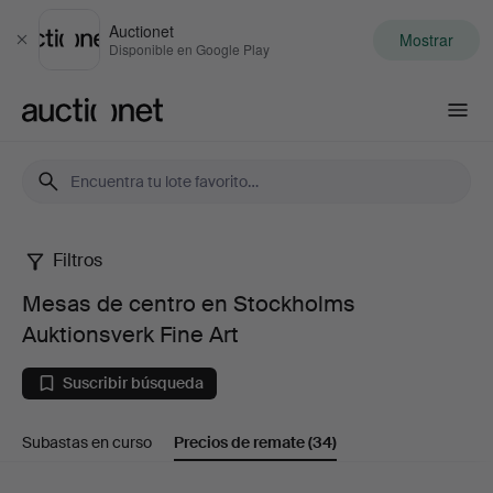
Auctionet
Mostrar
Cerrar
Disponible en Google Play
Auctionet.com
Filtros
Mesas
Mesas de centro en Stockholms
de
Auktionsverk Fine Art
centro
Suscribir búsqueda
en
Subastas en curso
Precios de remate
(34)
Stockholms