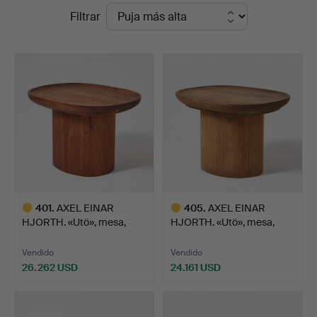
Precios
Filtrar
Auktionsverk
de
Fine
remate
Art
401
.
AXEL EINAR
405
.
AXEL EINAR
HJORTH. «Utö», mesa,
HJORTH. «Utö», mesa,
Nordiska K…
Nordiska K…
Vendido
Vendido
26.262 USD
24.161 USD
Lote
Lote
seleccionado
seleccionado