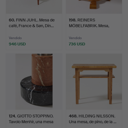
60
.
FINN JUHL. Mesa de
198
.
REINERS
café, France & Søn, Din…
MÖBELFABRIK. Mesa,
moderna sueca, …
Vendido
Vendido
946 USD
736 USD
124
.
GIOTTO STOPPINO.
468
.
HILDING NILSSON.
Tavolo Menhir, una mesa
Una mesa, de pino, de la …
d…