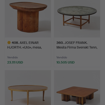
408
.
AXEL EINAR
360
.
JOSEF FRANK.
HJORTH. «Utö», mesa,
Mesita Firma Svenskt Tenn,
Nordiska K…
St…
Vendido
Vendido
23.111 USD
10.505 USD
Lote
seleccionado