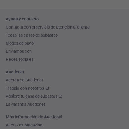
Navegación
Ayuda y contacto
en
Contacta con el servicio de atención al cliente
el
Todas las casas de subastas
pie
Modos de pago
de
Enviamos con
página
Redes sociales
Auctionet
Acerca de Auctionet
Trabaja con nosotros
Adhiere tu casa de subastas
La garantía Auctionet
Más información de Auctionet
Auctionet Magazine