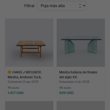
Precios
Filtrar
Auktionsverk
de
remate
HANS J WEGNER.
Mesita italiana de finales
Mesita, Andreas Tuck,
del siglo XX.
Dinam…
Subastado 9 ago 2025
Subastado 4 abr 2026
46 pujas
48 pujas
1.477 USD
939 USD
Lote
seleccionado