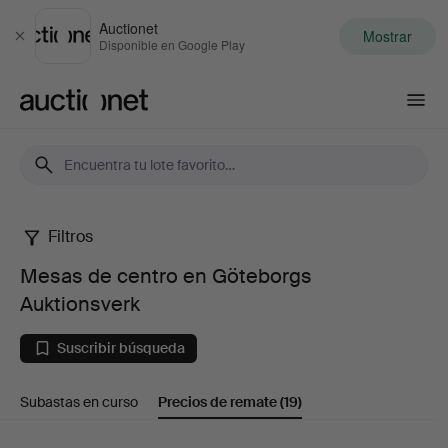
Auctionet
Mostrar
Cerrar
Disponible en Google Play
Auctionet.com
Filtros
Mesas
Mesas de centro en Göteborgs
de
Auktionsverk
centro
Suscribir búsqueda
en
Subastas en curso
Precios de remate
(19)
Göteborgs