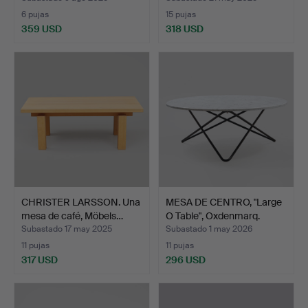
6 pujas
15 pujas
359 USD
318 USD
Lote
seleccionado
CHRISTER LARSSON. Una
MESA DE CENTRO, "Large
mesa de café, Möbels…
O Table", Oxdenmarq.
Subastado 17 may 2025
Subastado 1 may 2026
11 pujas
11 pujas
317 USD
296 USD