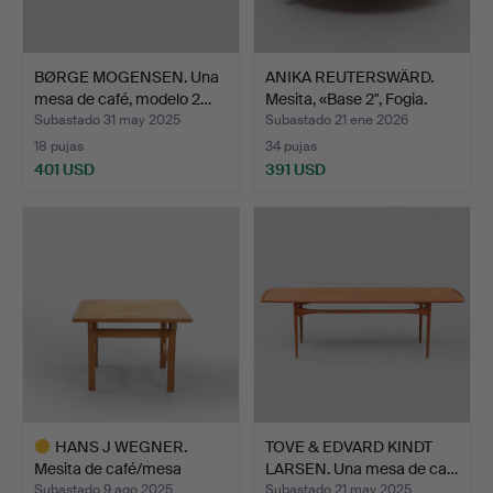
BØRGE MOGENSEN. Una
ANIKA REUTERSWÄRD.
mesa de café, modelo 2…
Mesita, «Base 2", Fogia.
Subastado 31 may 2025
Subastado 21 ene 2026
18 pujas
34 pujas
401 USD
391 USD
HANS J WEGNER.
TOVE & EDVARD KINDT
Mesita de café/mesa
LARSEN. Una mesa de ca…
auxilia…
Subastado 9 ago 2025
Subastado 21 may 2025