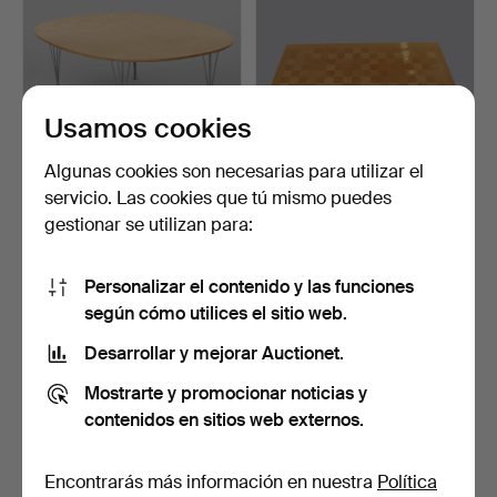
Usamos cookies
Algunas cookies son necesarias para utilizar el
servicio. Las cookies que tú mismo puedes
Una mesa de café,
POUL CADOVIUS. Mesita
gestionar se utilizan para:
Masurbjörk, superellipse…
«Modelo 514", France…
Subastado 14 oct 2025
Subastado 30 jul 2025
2 pujas
11 pujas
Personalizar el contenido y las funciones
254 USD
232 USD
según cómo utilices el sitio web.
Lote
seleccionado
Desarrollar y mejorar Auctionet.
Mostrarte y promocionar noticias y
contenidos en sitios web externos.
Encontrarás más información en nuestra
Política