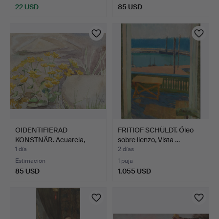
22 USD
85 USD
OIDENTIFIERAD
FRITIOF SCHÜLDT. Óleo
KONSTNÄR. Acuarela,
sobre lienzo, Vista …
flores a…
1 día
2 días
Estimación
1 puja
85 USD
1.055 USD