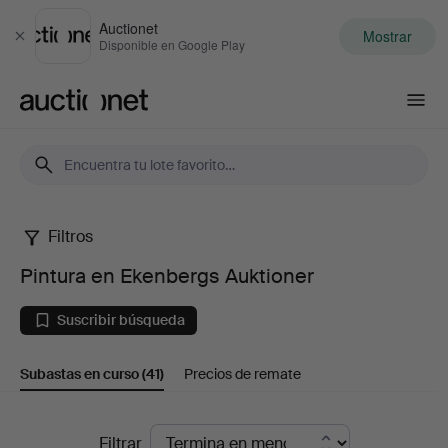
Auctionet
Mostrar
Cerrar
Disponible en Google Play
Auctionet.com
Filtros
Pintura
Pintura en Ekenbergs Auktioner
en
Suscribir búsqueda
Ekenbergs
Subastas en curso
(41)
Precios de remate
Auktioner
Subastas
Filtrar