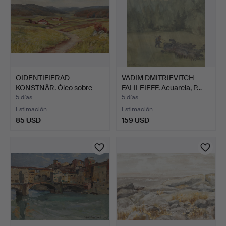
OIDENTIFIERAD
VADIM DMITRIEVITCH
KONSTNÄR. Óleo sobre
FALILEIEFF. Acuarela, P…
lienzo,…
5 días
5 días
Estimación
Estimación
85 USD
159 USD