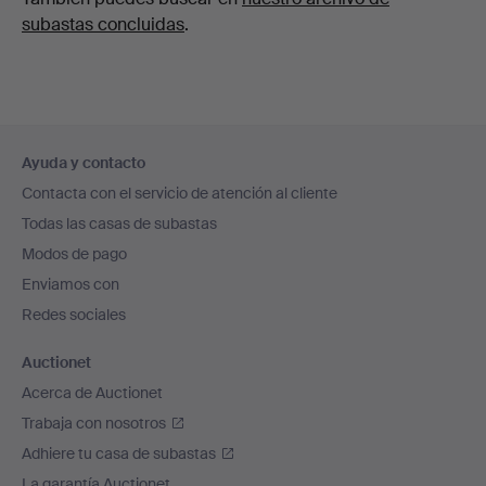
subastas concluidas
.
Navegación
Ayuda y contacto
en
Contacta con el servicio de atención al cliente
el
Todas las casas de subastas
pie
Modos de pago
de
Enviamos con
página
Redes sociales
Auctionet
Acerca de Auctionet
Trabaja con nosotros
Adhiere tu casa de subastas
La garantía Auctionet