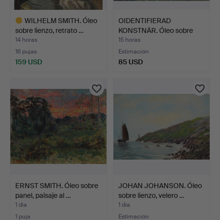
WILHELM SMITH. Óleo
OIDENTIFIERAD
sobre lienzo, retrato …
KONSTNÄR. Óleo sobre
lienzo,…
14 horas
15 horas
16 pujas
Estimación
159 USD
85 USD
Lote
seleccionado
ERNST SMITH. Óleo sobre
JOHAN JOHANSON. Óleo
panel, paisaje al …
sobre lienzo, velero …
1 día
1 día
1 puja
Estimación