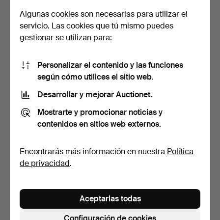
Algunas cookies son necesarias para utilizar el
LOTTA GUSTAFSSON. Óleo
ROLF PALVÉN. Óleo sobre
servicio. Las cookies que tú mismo puedes
sobre panel, paisaj…
papel de arte, "St…
gestionar se utilizan para:
5 días
5 días
Estimación
Estimación
85 USD
159 USD
Personalizar el contenido y las funciones
según cómo utilices el sitio web.
Desarrollar y mejorar Auctionet.
Mostrarte y promocionar noticias y
contenidos en sitios web externos.
Encontrarás más información en nuestra
Política
de privacidad
.
ROLF PALVÉN. Técnica
BENGT FREDRIKSSON.
mixta sobre papel, "D…
Óleo sobre lienzo, pais…
Aceptarlas todas
5 días
5 días
Estimación
4 pujas
Configuración de cookies