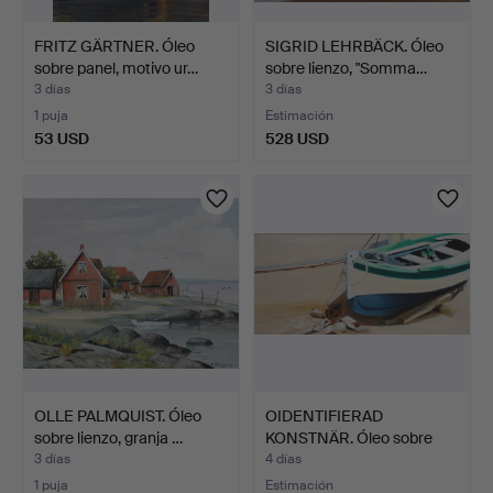
FRITZ GÄRTNER. Óleo
SIGRID LEHRBÄCK. Óleo
sobre panel, motivo ur…
sobre lienzo, "Somma…
3 días
3 días
1 puja
Estimación
53 USD
528 USD
OLLE PALMQUIST. Óleo
OIDENTIFIERAD
sobre lienzo, granja …
KONSTNÄR. Óleo sobre
lienzo,…
3 días
4 días
1 puja
Estimación