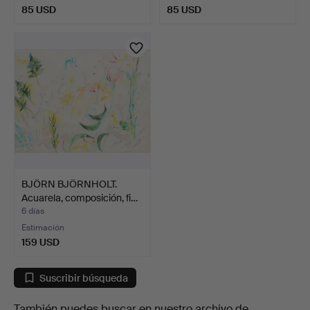
85 USD
85 USD
BJÖRN BJÖRNHOLT.
Acuarela, composición, fi…
6 días
Estimación
159 USD
Suscribir búsqueda
También puedes buscar en
nuestro archivo de