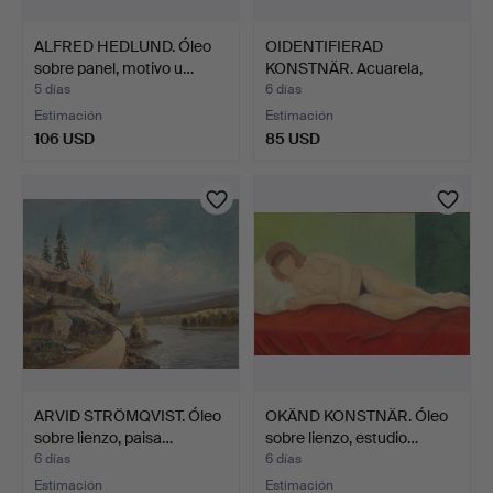
ALFRED HEDLUND. Óleo
OIDENTIFIERAD
sobre panel, motivo u…
KONSTNÄR. Acuarela,
paisaje …
5 días
6 días
Estimación
Estimación
106 USD
85 USD
ARVID STRÖMQVIST. Óleo
OKÄND KONSTNÄR. Óleo
sobre lienzo, paisa…
sobre lienzo, estudio…
6 días
6 días
Estimación
Estimación