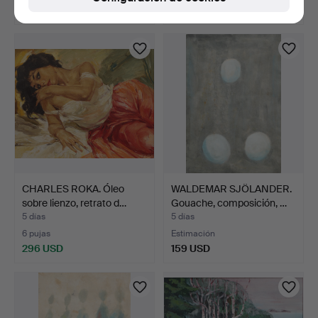
159 USD
37 USD
CHARLES ROKA. Óleo
WALDEMAR SJÖLANDER.
sobre lienzo, retrato d…
Gouache, composición, …
5 días
5 días
6 pujas
Estimación
296 USD
159 USD