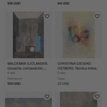
106 USD
64 USD
WALDEMAR SJÖLANDER.
CHRISTINA GIESEKE-
Gouache, composición, …
ÖSTBERG. Técnica mixta,
…
5 días
5 días
Estimación
1 puja
159 USD
22 USD