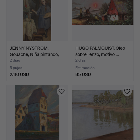
JENNY NYSTRÖM.
HUGO PALMQUIST. Óleo
Gouache, Niña pintando,
sobre lienzo, motivo …
fir…
2 días
2 días
5 pujas
Estimación
2.110 USD
85 USD