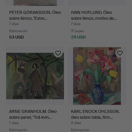
PETER GÖRANSSON. Óleo
IVAN HOFLUND. Óleo
sobre lienzo, "Exter…
sobre lienzo, motivo de…
7 días
7 días
Estimación
17 pujas
53 USD
211 USD
ARNE GRANHOLM. Óleo
KARL ENOCK OHLSSON.
sobre panel, "Två kvin…
óleo sobre tabla, firm…
7 días
8 días
Estimación
Estimación