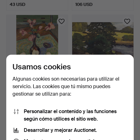
43 USD
106 USD
Usamos cookies
Algunas cookies son necesarias para utilizar el
EDWARD HALD. óleo sobre
AXEL OLSSON. óleo sobre
servicio. Las cookies que tú mismo puedes
lienzo, firmado.
lienzo, firmado.
gestionar se utilizan para:
8 días
8 días
14 pujas
1 puja
180 USD
22 USD
Personalizar el contenido y las funciones
según cómo utilices el sitio web.
Desarrollar y mejorar Auctionet.