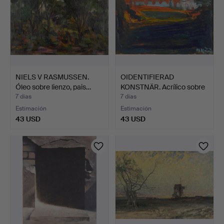
NIELS V RASMUSSEN.
OIDENTIFIERAD
Óleo sobre lienzo, pais…
KONSTNÄR. Acrílico sobre
lie…
7 días
7 días
Estimación
Estimación
43 USD
43 USD