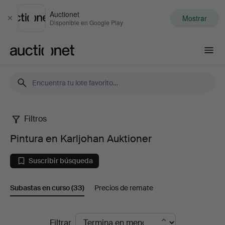
Auctionet
Mostrar
Cerrar
Disponible en Google Play
Auctionet.com
Filtros
Pintura
Pintura en Karljohan Auktioner
en
Suscribir búsqueda
Karljohan
Subastas en curso
(33)
Precios de remate
Auktioner
Subastas
Filtrar