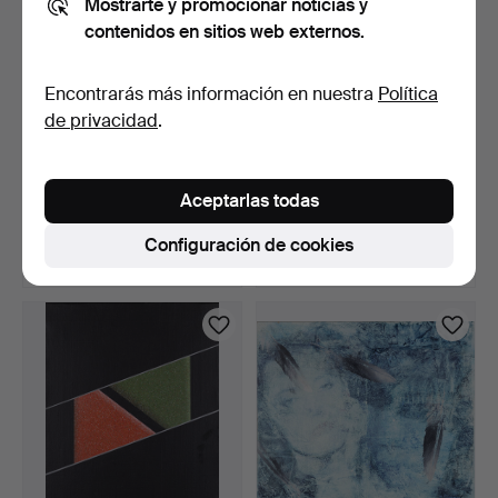
Mostrarte y promocionar noticias y
contenidos en sitios web externos.
Encontrarás más información en nuestra
Política
de privacidad
.
FOLKE SINCLAIR. óleo
ROLF PALVÉN. técnica
sobre panel, "Solglim…
mixta, firmado, fecha…
Aceptarlas todas
8 días
8 días
1 puja
Estimación
Configuración de cookies
22 USD
85 USD