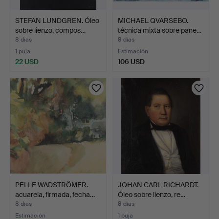
STEFAN LUNDGREN. Óleo
MICHAEL QVARSEBO.
sobre lienzo, compos…
técnica mixta sobre pane…
8 días
8 días
1 puja
Estimación
22 USD
106 USD
PELLE WADSTRÖMER.
JOHAN CARL RICHARDT.
acuarela, firmada, fecha…
Óleo sobre lienzo, re…
8 días
8 días
Estimación
1 puja