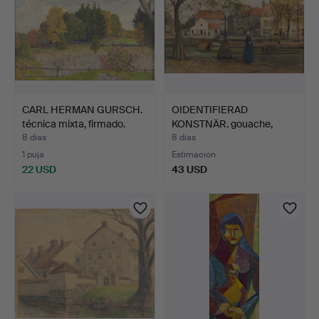
CARL HERMAN GURSCH.
OIDENTIFIERAD
técnica mixta, firmado.
KONSTNÄR. gouache,
firmada A…
8 días
8 días
1 puja
Estimación
22 USD
43 USD