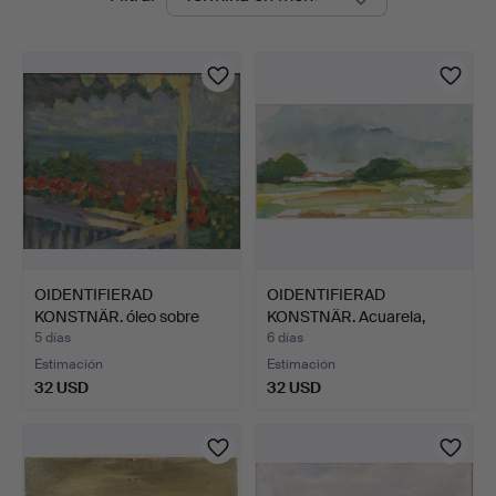
en
curso
OIDENTIFIERAD
OIDENTIFIERAD
KONSTNÄR. óleo sobre
KONSTNÄR. Acuarela,
panel, …
paisaje …
5 días
6 días
Estimación
Estimación
32 USD
32 USD