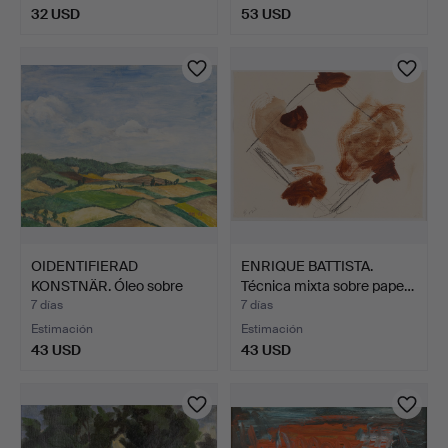
32 USD
53 USD
OIDENTIFIERAD
ENRIQUE BATTISTA.
KONSTNÄR. Óleo sobre
Técnica mixta sobre pape…
panel, …
7 días
7 días
Estimación
Estimación
43 USD
43 USD