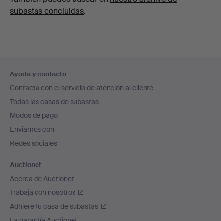
subastas concluidas
.
Navegación
Ayuda y contacto
en
Contacta con el servicio de atención al cliente
el
Todas las casas de subastas
pie
Modos de pago
de
Enviamos con
página
Redes sociales
Auctionet
Acerca de Auctionet
Trabaja con nosotros
Adhiere tu casa de subastas
La garantía Auctionet