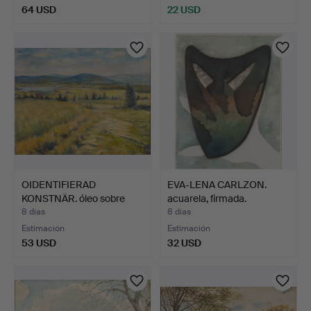
64 USD
22 USD
OIDENTIFIERAD
EVA-LENA CARLZON.
KONSTNÄR. óleo sobre
acuarela, firmada.
lienzo,…
8 días
8 días
Estimación
Estimación
53 USD
32 USD