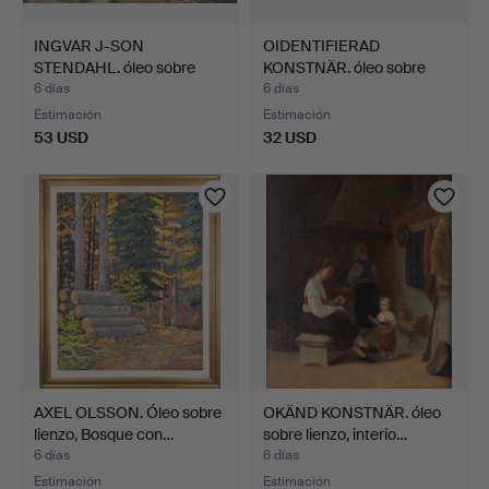
INGVAR J-SON
OIDENTIFIERAD
STENDAHL. óleo sobre
KONSTNÄR. óleo sobre
lienzo, …
tabla, …
6 días
6 días
Estimación
Estimación
53 USD
32 USD
AXEL OLSSON. Óleo sobre
OKÄND KONSTNÄR. óleo
lienzo, Bosque con…
sobre lienzo, interio…
6 días
6 días
Estimación
Estimación