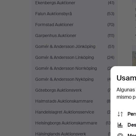
Ekenbergs Auktioner
(41)
Falun Auktionsbyrå
(53)
Formstad Auktioner
(70)
Garpenhus Auktioner
(111)
Gomér & Andersson Jönköping
(51)
Gomér & Andersson Linköping
(24)
Gomér & Andersson Norrköping
(23)
Usam
Gomér & Andersson Nyköping
(47)
Algunas 
Göteborgs Auktionsverk
(72)
mismo pu
Halmstads Auktionskammare
(88)
Handelslagret Auktionsservice
(29)
Per
Helsingborgs Auktionskammare
(133)
Des
Hälsinglands Auktionsverk
(18)
Mos