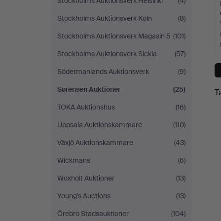
Stockholms Auktionsverk Helsinki
(4)
Stockholms Auktionsverk Köln
(8)
Stockholms Auktionsverk Magasin 5
(101)
Stockholms Auktionsverk Sickla
(57)
Södermanlands Auktionsverk
(9)
Sørensen Auktioner
(25)
T
TOKA Auktionshus
(16)
Uppsala Auktionskammare
(110)
Växjö Auktionskammare
(43)
Wickmans
(6)
Woxholt Auktioner
(13)
Young's Auctions
(13)
Örebro Stadsauktioner
(104)