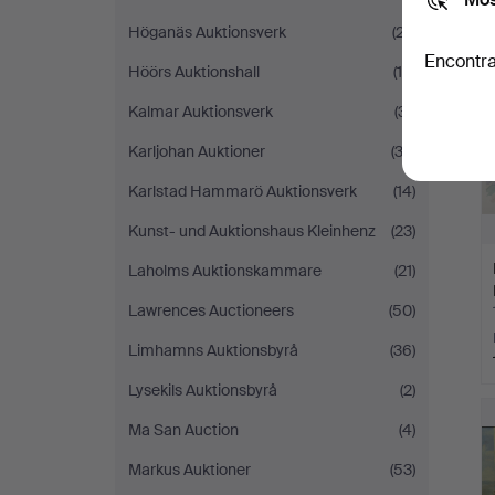
Höganäs Auktionsverk
(27)
Encontra
Höörs Auktionshall
(19)
Kalmar Auktionsverk
(31)
Karljohan Auktioner
(33)
Karlstad Hammarö Auktionsverk
(14)
Kunst- und Auktionshaus Kleinhenz
(23)
Laholms Auktionskammare
(21)
Lawrences Auctioneers
(50)
Limhamns Auktionsbyrå
(36)
Lysekils Auktionsbyrå
(2)
Ma San Auction
(4)
Markus Auktioner
(53)