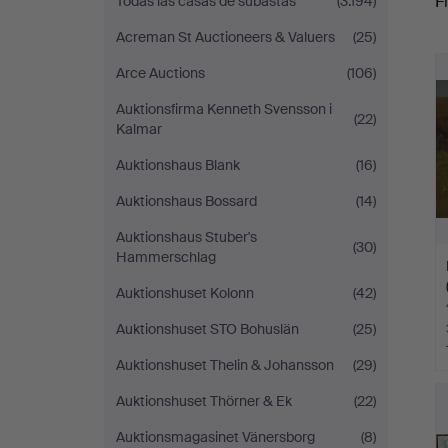
Fi
Todas las casas de subastas
(3.194)
Acreman St Auctioneers & Valuers
(25)
c
Arce Auctions
(106)
Auktionsfirma Kenneth Svensson i
(22)
Kalmar
Auktionshaus Blank
(16)
Auktionshaus Bossard
(14)
Auktionshaus Stuber's
(30)
Hammerschlag
Auktionshuset Kolonn
(42)
Auktionshuset STO Bohuslän
(25)
Auktionshuset Thelin & Johansson
(29)
Auktionshuset Thörner & Ek
(22)
Auktionsmagasinet Vänersborg
(8)