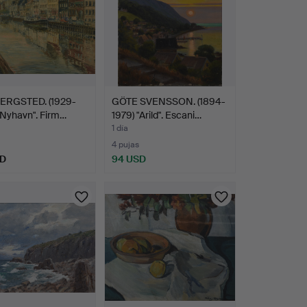
JERGSTED. (1929-
GÖTE SVENSSON. (1894-
 "Nyhavn". Firm…
1979) "Arild". Escani…
1 día
4 pujas
SD
94 USD