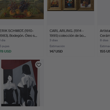
ERIK SCHMIDT. (1910-
CARL ARLING. (1914 -
Artist
1983). Bodegón. Óleo s…
1995) colección de bo…
Cerám
1 día
3 días
8 días
5 pujas
Estimación
Estima
78 USD
147 USD
155 U