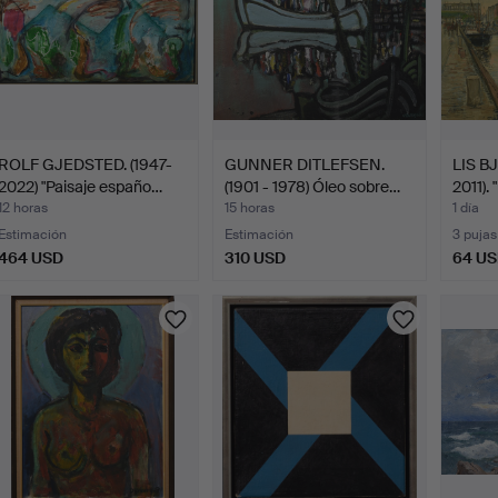
ROLF GJEDSTED. (1947-
GUNNER DITLEFSEN.
LIS B
2022) "Paisaje españo…
(1901 - 1978) Óleo sobre…
2011).
12 horas
15 horas
1 día
Estimación
Estimación
3 pujas
464 USD
310 USD
64 U