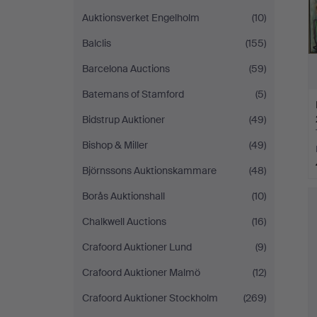
Auktionsverket Engelholm
(10)
Balclis
(155)
Barcelona Auctions
(59)
Batemans of Stamford
(5)
Bidstrup Auktioner
(49)
Bishop & Miller
(49)
Björnssons Auktionskammare
(48)
Borås Auktionshall
(10)
Chalkwell Auctions
(16)
Crafoord Auktioner Lund
(9)
Crafoord Auktioner Malmö
(12)
Crafoord Auktioner Stockholm
(269)