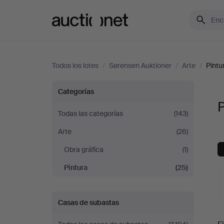
Auctionet.com
Todos los lotes
/
Sørensen Auktioner
/
Arte
/
Pintu
Pintura
Categorías
P
en
Todas las categorías
(143)
Arte
(26)
Sørensen
Obra gráfica
(1)
Auktioner
Pintura
(25)
Casas de subastas
S