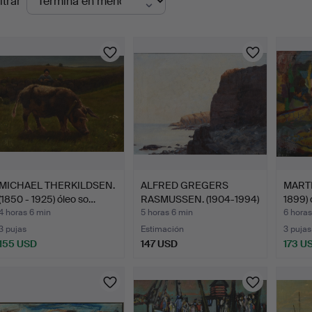
ltrar
en
urso
MICHAEL THERKILDSEN.
ALFRED GREGERS
MARTH
(1850 - 1925) óleo so…
RASMUSSEN. (1904-1994)
1899) 
Pais…
4 horas 6 min
5 horas 6 min
6 horas
3 pujas
Estimación
3 pujas
155 USD
147 USD
173 U