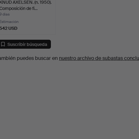
KNUD AXELSEN. (n. 1950).
Composición de fi…
9 días
Estimación
542 USD
Suscribir búsqueda
ambién puedes buscar en
nuestro archivo de subastas concl