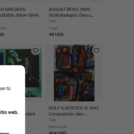
ED GREGERS
AUGUST BERG. (1885 -
SSEN. (1904-1994)
1924) Bodegón. Óleo s…
1 día
ción
1 puja
SD
48 USD
ue tú
 JELSTRUP.
ROLF GJEDSTED. N. 1947.
itio web.
sición. Óleo sobre
Composición, óleo …
1 día
ción
Estimación
USD
464 USD
rnos.