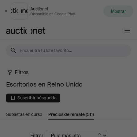
Auctionet
Mostrar
Cerrar
Disponible en Google Play
Auctionet.com
Filtros
Escritorios
Escritorios en Reino Unido
en
Suscribir búsqueda
Reino
Subastas en curso
Precios de remate
(511)
Unido
Precios
Filtrar