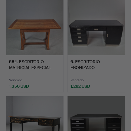
584
.
ESCRITORIO
6
.
ESCRITORIO
MATRICIAL ESPECIAL
EBONIZADO
WILLIAM YEOW…
SECESIONISTA VIENÉS
D…
Vendido
Vendido
1.350 USD
1.282 USD