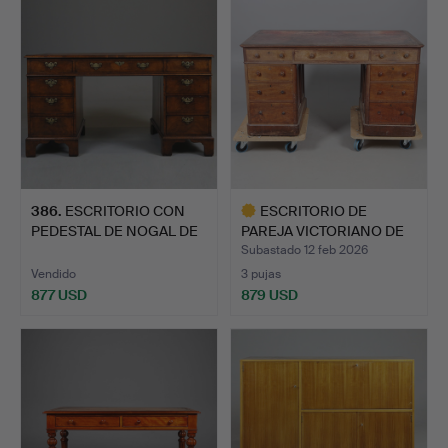
386
.
ESCRITORIO CON
ESCRITORIO DE
PEDESTAL DE NOGAL DE
PAREJA VICTORIANO DE
FINALE…
CAOBA.
Subastado 12 feb 2026
Vendido
3 pujas
877 USD
879 USD
Lote
seleccionado