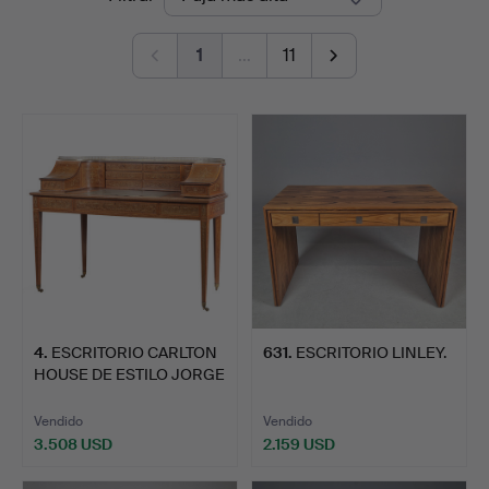
de
1
…
11
remate
4
.
ESCRITORIO CARLTON
631
.
ESCRITORIO LINLEY.
HOUSE DE ESTILO JORGE
I…
Vendido
Vendido
3.508 USD
2.159 USD