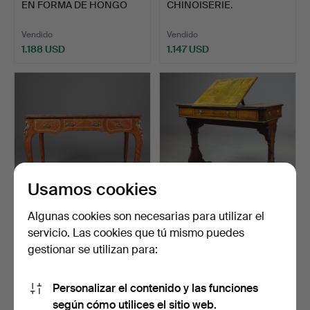
EN FORMA DE HONGO
CHINOISERIE.
NICKY…
Vendido
Vendido
1.188 USD
1.147 USD
Usamos cookies
Algunas cookies son necesarias para utilizar el
199
.
PLATO DE
553
.
ESCRITORIO
servicio. Las cookies que tú mismo puedes
ESCRITORIO ESTILO LUIS
REGENCY DE CAOBA.
gestionar se utilizan para:
XV.
Vendido
Vendido
1.147 USD
1.080 USD
Personalizar el contenido y las funciones
según cómo utilices el sitio web.