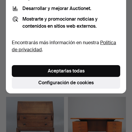
Desarrollar y mejorar Auctionet.
Mostrarte y promocionar noticias y
contenidos en sitios web externos.
Encontrarás más información en nuestra
Política
de privacidad
.
25
.
UN ESCRITORIO
95
.
ESCRITORIO
VICTORIANO DE CAOBA.
ARTERIORS ARELLANO.
Aceptarlas todas
Vendido
Vendido
Configuración de cookies
1.080 USD
1.080 USD