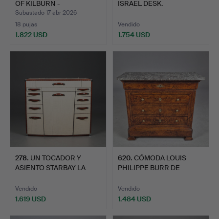
OF KILBURN -
ISRAEL DESK.
ESCRITORIO 'M…
Subastado 17 abr 2026
18 pujas
Vendido
1.822 USD
1.754 USD
Lote
seleccionado
278
.
UN TOCADOR Y
620
.
CÓMODA LOUIS
ASIENTO STARBAY LA
PHILIPPE BURR DE
DESIRADE.
NOGAL.
Vendido
Vendido
1.619 USD
1.484 USD