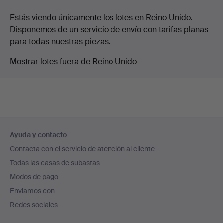
Estás viendo únicamente los lotes en Reino Unido.
Disponemos de un servicio de envío con tarifas planas
para todas nuestras piezas.
Mostrar lotes fuera de Reino Unido
Navegación
Ayuda y contacto
en
Contacta con el servicio de atención al cliente
el
Todas las casas de subastas
pie
Modos de pago
de
Enviamos con
página
Redes sociales