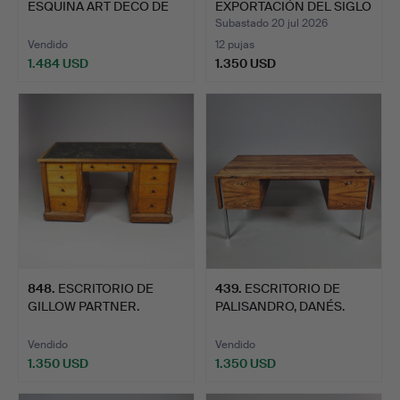
ESQUINA ART DECO DE
EXPORTACIÓN DEL SIGLO
ROBLE.
…
Subastado 20 jul 2026
Vendido
12 pujas
1.484 USD
1.350 USD
Lote
seleccionado
848
.
ESCRITORIO DE
439
.
ESCRITORIO DE
GILLOW PARTNER.
PALISANDRO, DANÉS.
Vendido
Vendido
1.350 USD
1.350 USD