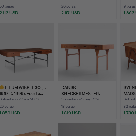
50 pujas
26 pujas
9 pujas
2.113 USD
2.151 USD
1.863
ote
eleccionado
ILLUM WIKKELSØ (F.
DANSK
SVEN
1919, D. 1999). Escrito…
SNEDKERMESTER.
MADSE
Escritorio exento de …
indep
Subastado 22 abr 2026
Subastado 4 may 2026
Subast
29 pujas
13 pujas
32 puja
1.850 USD
1.819 USD
1.730
ote
eleccionado