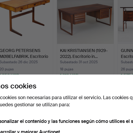
GEORG PETERSENS
KAI KRISTIANSEN (1929-
GUNN
MØBELFABRIK. Escritorio
2022). Escritorio in…
Escrit
in…
palis
Subastado 26 dic 2025
Subastado 31 oct 2025
Subast
20 pujas
18 pujas
26 puja
1.656 USD
1.619 USD
1.575
os cookies
cookies son necesarias para utilizar el servicio. Las cookies q
edes gestionar se utilizan para:
sonalizar el contenido y las funciones según cómo utilices el s
arrollar y mejorar Auctionet.