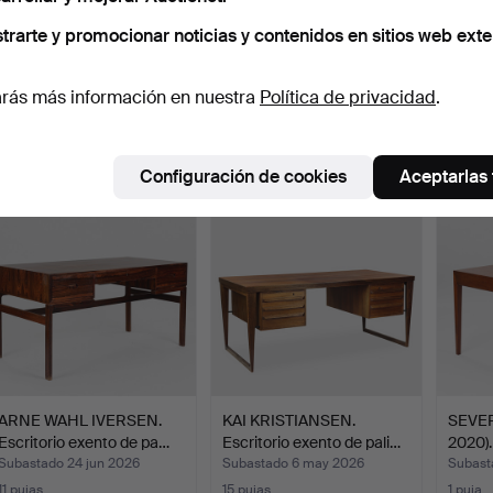
trarte y promocionar noticias y contenidos en sitios web exte
KAI KRISTIANSEN.
KAI KRISTIANSEN (1929-).
SVEN
Escritorio exento de pali…
Escritorio de pal…
Escrit
rás más información en nuestra
Política de privacidad
.
Subastado 8 jul 2026
Subastado 25 feb 2026
Subast
13 pujas
6 pujas
20 puj
1.388 USD
1.388 USD
1.313
Configuración de cookies
Aceptarlas
ARNE WAHL IVERSEN.
KAI KRISTIANSEN.
SEVER
Escritorio exento de pa…
Escritorio exento de pali…
2020).
Subastado 24 jun 2026
Subastado 6 may 2026
Subast
11 pujas
15 pujas
1 puja