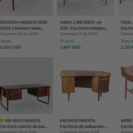
SEVERIN HANSEN (1936-
HANS J WEGNER. «A
FINN 
2020). Ebanista Hasle…
305". Escritorio indepen…
Escrit
Subastado 28 dic 2025
Subastado 17 dic 2025
Subast
7 pujas
53 pujas
19 puja
3.030 USD
2.867 USD
2.313
KAI KRISTIANSEN.
KAI KRISTIANSEN.
ARNE
Escritorio exento de pali…
Escritorio de palisandro …
Escrit
Subastado 29 jul 2026
Subastado 13 mar 2026
Subast