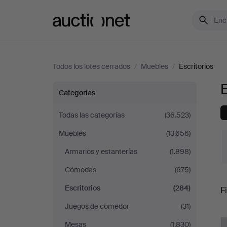
Auctionet.com
Todos los lotes cerrados
/
Muebles
/
Escritorios
E
Escritorios
Categorías
en
Todas las categorías
(36.523)
Muebles
(13.656)
Dinamarca
Armarios y estanterías
(1.898)
Cómodas
(675)
P
Escritorios
(284)
Fi
Juegos de comedor
(31)
r
Mesas
(1.830)