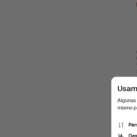
Usam
Algunas 
mismo pu
Per
Des