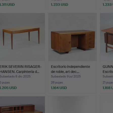
1.311 USD
1.233 USD
1.233
ERIK SEVERIN RISAGER-
Escritorio independiente
GUNN
HANSEN. Carpintería d…
de roble, art dec…
Escrit
de p…
Subastado 8 dic 2025
Subastado 9 jul 2025
Subast
5 pujas
26 pujas
21 puja
1.205 USD
1.164 USD
1.168