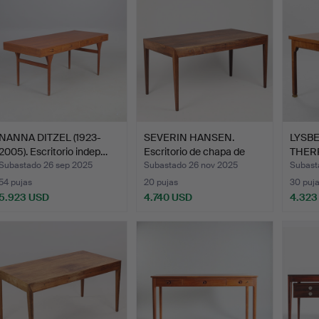
NANNA DITZEL (1923-
SEVERIN HANSEN.
LYSB
2005). Escritorio indep…
Escritorio de chapa de
THERP.
pal…
Subastado 26 sep 2025
Subastado 26 nov 2025
Subast
54 pujas
20 pujas
30 puj
5.923 USD
4.740 USD
4.323