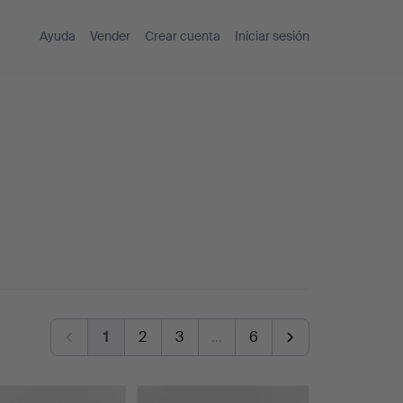
Ayuda
Vender
Crear cuenta
Iniciar sesión
1
2
3
…
6