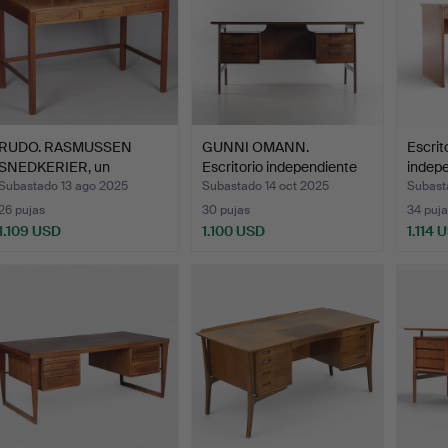
RUDO. RASMUSSEN
GUNNI OMANN.
Escrit
SNEDKERIER, un
Escritorio independiente
indep
escritorio …
de p…
Subastado 13 ago 2025
Subastado 14 oct 2025
Subast
26 pujas
30 pujas
34 puja
1.109 USD
1.100 USD
1.114 