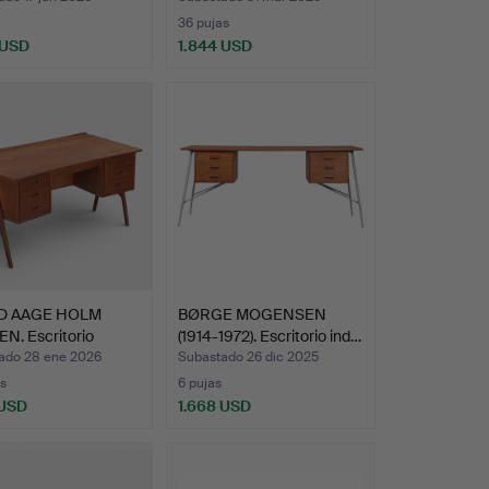
36 pujas
 USD
1.844 USD
D AAGE HOLM
BØRGE MOGENSEN
N. Escritorio
(1914-1972). Escritorio ind…
en…
ado 28 ene 2026
Subastado 26 dic 2025
s
6 pujas
 USD
1.668 USD