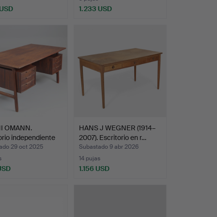
 USD
1.233 USD
Lote
seleccionado
I OMANN.
HANS J WEGNER (1914–
orio independiente
2007). Escritorio en r…
ado 29 oct 2025
Subastado 9 abr 2026
s
14 pujas
 USD
1.156 USD