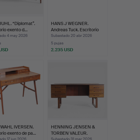
JUHL. “Diplomat”.
HANS J WEGNER.
orio exento d…
Andreas Tuck. Escritorio
fa…
ado 4 may 2026
Subastado 20 abr 2026
s
5 pujas
 USD
2.235 USD
 WAHL IVERSEN.
HENNING JENSEN &
orio exento de pa…
TORBEN VALEUR.
Escritorio…
ado 17 jun 2026
Subastado 31 mar 2026