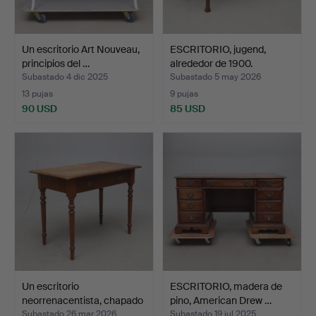
Un escritorio Art Nouveau,
ESCRITORIO, jugend,
principios del …
alrededor de 1900.
Subastado 4 dic 2025
Subastado 5 may 2026
13 pujas
9 pujas
90 USD
85 USD
Un escritorio
ESCRITORIO, madera de
neorrenacentista, chapado
pino, American Drew …
en…
Subastado 26 mar 2026
Subastado 19 jul 2025