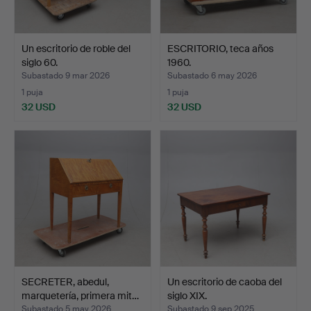
Un escritorio de roble del
ESCRITORIO, teca años
siglo 60.
1960.
Subastado 9 mar 2026
Subastado 6 may 2026
1 puja
1 puja
32 USD
32 USD
SECRETER, abedul,
Un escritorio de caoba del
marquetería, primera mit…
siglo XIX.
Subastado 5 may 2026
Subastado 9 sep 2025