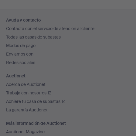
Navegación
Ayuda y contacto
en
Contacta con el servicio de atención al cliente
el
Todas las casas de subastas
pie
Modos de pago
de
Enviamos con
página
Redes sociales
Auctionet
Acerca de Auctionet
Trabaja con nosotros
Adhiere tu casa de subastas
La garantía Auctionet
Más información de Auctionet
Auctionet Magazine