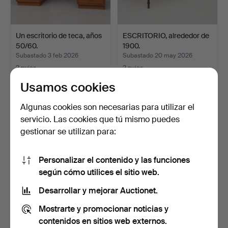
Un escritorio de teca, años
ESCRITORIO, alrededor de
50/60.
1900.
Subastado 3 feb 2026
Subastado 20 may 2026
2 pujas
2 pujas
37 USD
37 USD
Usamos cookies
Algunas cookies son necesarias para utilizar el
servicio. Las cookies que tú mismo puedes
gestionar se utilizan para:
Personalizar el contenido y las funciones
según cómo utilices el sitio web.
Desarrollar y mejorar Auctionet.
ESCRITORIO, teca,
ESCRITORIO, Jugend,
Mostrarte y promocionar noticias y
décadas de 1950/60.
principios del siglo X…
contenidos en sitios web externos.
Subastado 6 may 2026
Subastado 4 ago 2026