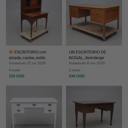
ESCRITORIO con
UN ESCRITORIO DE
alzada, caoba, estilo
NOGAL, Averskogs
moder…
Möbelfab…
Subastado 22 jun 2026
Subastado 8 nov 2025
4 pujas
2 pujas
128 USD
106 USD
Lote
seleccionado