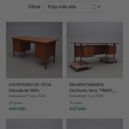
Precios
Filtrar
Norrköping
de
remate
ESCRITORIO DE TECA
KAI KRISTIANSEN.
Década de 1960.
Escritorio, teca. ”FM60",…
Subastado 11 ago 2025
Subastado 3 jul 2026
37 pujas
17 pujas
449 USD
422 USD