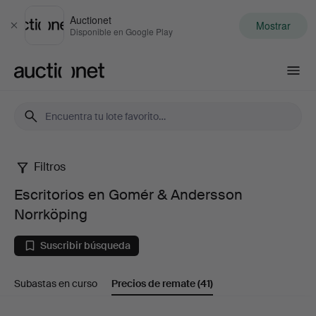
Auctionet
Mostrar
Cerrar
Disponible en Google Play
Auctionet.com
Filtros
Escritorios
Escritorios en Gomér & Andersson
en
Norrköping
Gomér
Suscribir búsqueda
&
Subastas en curso
Precios de remate
(41)
Andersson