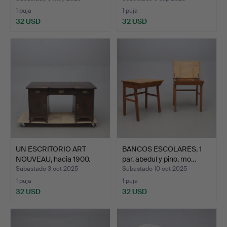
1 puja
1 puja
32 USD
32 USD
UN ESCRITORIO ART
BANCOS ESCOLARES, 1
NOUVEAU, hacia 1900.
par, abedul y pino, mo…
Subastado 3 oct 2025
Subastado 10 oct 2025
1 puja
1 puja
32 USD
32 USD