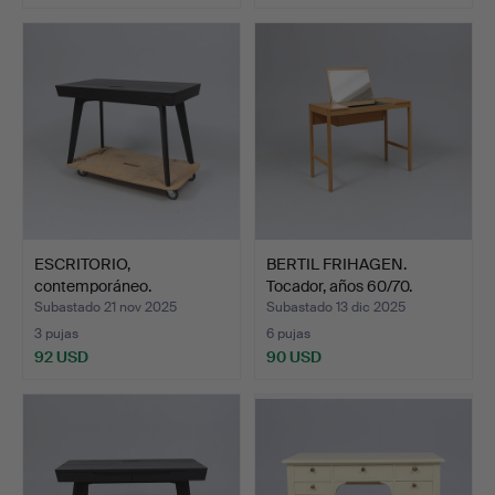
ESCRITORIO,
BERTIL FRIHAGEN.
contemporáneo.
Tocador, años 60/70.
Subastado 21 nov 2025
Subastado 13 dic 2025
3 pujas
6 pujas
92 USD
90 USD