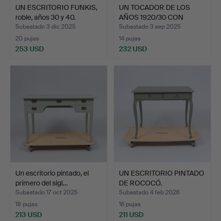
UN ESCRITORIO FUNKIS,
UN TOCADOR DE LOS
roble, años 30 y 40.
AÑOS 1920/30 CON
PALET.
Subastado 3 dic 2025
Subastado 3 sep 2025
20 pujas
14 pujas
253 USD
232 USD
Un escritorio pintado, el
UN ESCRITORIO PINTADO
primero del sigl…
DE ROCOCÓ.
Subastado 17 oct 2025
Subastado 4 feb 2026
18 pujas
16 pujas
213 USD
211 USD