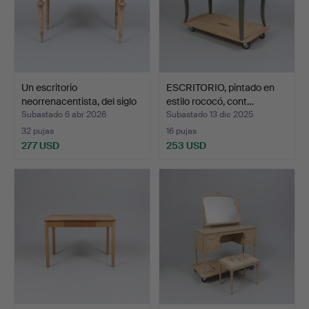
Un escritorio
ESCRITORIO, pintado en
neorrenacentista, del siglo
estilo rococó, cont…
…
Subastado 6 abr 2026
Subastado 13 dic 2025
32 pujas
16 pujas
277 USD
253 USD