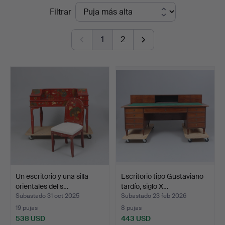
Precios
Filtrar
Linköping
de
1
2
remate
Un escritorio y una silla
Escritorio tipo Gustaviano
orientales del s…
tardío, siglo X…
Subastado 31 oct 2025
Subastado 23 feb 2026
19 pujas
8 pujas
538 USD
443 USD