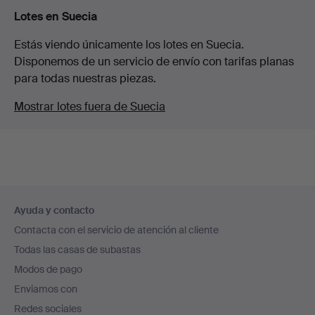
Lotes en Suecia
Estás viendo únicamente los lotes en Suecia.
Disponemos de un servicio de envío con tarifas planas
para todas nuestras piezas.
Mostrar lotes fuera de Suecia
Navegación
Ayuda y contacto
en
Contacta con el servicio de atención al cliente
el
Todas las casas de subastas
pie
Modos de pago
de
Enviamos con
página
Redes sociales