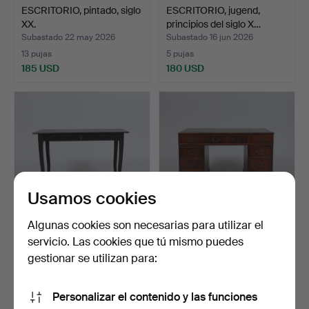
ESCRITORIO, pintado, siglo
ESCRITORIO, jugend,
XX.
principios del siglo X…
Subastado 22 may 2026
Subastado 16 jun 2026
13 pujas
5 pujas
185 USD
180 USD
Usamos cookies
Algunas cookies son necesarias para utilizar el
servicio. Las cookies que tú mismo puedes
UN ESCRITORIO,
DESK, Inglaterra, Avonex.
«Leksvik», Ikea.
gestionar se utilizan para:
Subastado 8 ene 2026
Subastado 27 ene 2026
14 pujas
17 pujas
Personalizar el contenido y las funciones
174 USD
170 USD