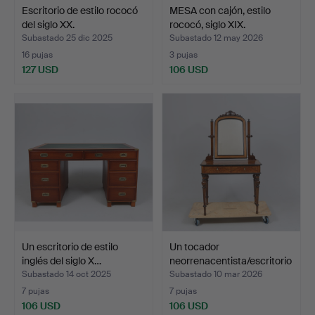
Escritorio de estilo rococó
MESA con cajón, estilo
del siglo XX.
rococó, siglo XIX.
Subastado 25 dic 2025
Subastado 12 may 2026
16 pujas
3 pujas
127 USD
106 USD
Un escritorio de estilo
Un tocador
inglés del siglo X…
neorrenacentista/escritorio
par…
Subastado 14 oct 2025
Subastado 10 mar 2026
7 pujas
7 pujas
106 USD
106 USD