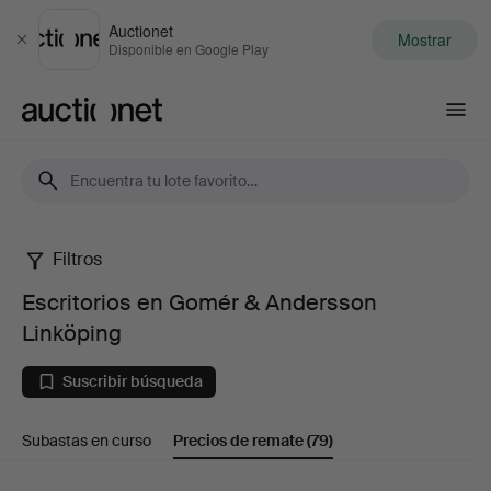
Auctionet
Mostrar
Cerrar
Disponible en Google Play
Auctionet.com
Filtros
Escritorios
Escritorios en Gomér & Andersson
en
Linköping
Gomér
Suscribir búsqueda
&
Subastas en curso
Precios de remate
(79)
Andersson