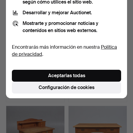
según cómo utilices el sitio web.
Desarrollar y mejorar Auctionet.
Mostrarte y promocionar noticias y
contenidos en sitios web externos.
Encontrarás más información en nuestra
Política
de privacidad
.
TOCADOR con herrajes de
ESCRITORIO, años
Aceptarlas todas
latón, principios …
1950/60.
Subastado 1 dic 2025
Subastado 29 may 2026
Configuración de cookies
23 pujas
14 pujas
169 USD
169 USD