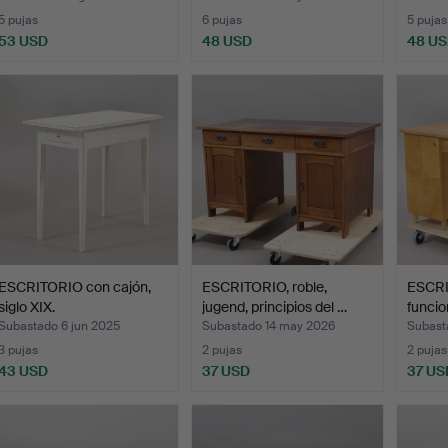
5 pujas
6 pujas
5 pujas
53 USD
48 USD
48 U
ESCRITORIO con cajón,
ESCRITORIO, roble,
ESCRI
siglo XIX.
jugend, principios del …
funcio
Subastado 6 jun 2025
Subastado 14 may 2026
Subast
3 pujas
2 pujas
2 pujas
43 USD
37 USD
37 US