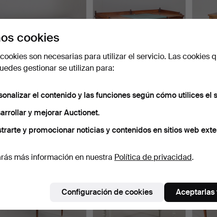
os cookies
cookies son necesarias para utilizar el servicio. Las cookies q
edes gestionar se utilizan para:
Un escritorio de estilo
Un escritorio piramidal de
UN ES
sonalizar el contenido y las funciones según cómo utilices el s
general, de la pri…
caoba, probable…
DAMAS
arrollar y mejorar Auctionet.
Repro
Subastado 18 abr 2025
Subastado 9 mar 2026
Subast
14 pujas
10 pujas
9 pujas
trarte y promocionar noticias y contenidos en sitios web exte
100 USD
85 USD
74 US
rás más información en nuestra
Política de privacidad
.
Configuración de cookies
Aceptarlas