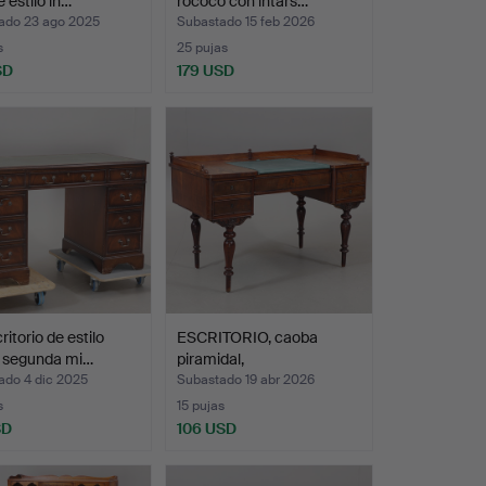
e estilo in…
rococó con intars…
ado 23 ago 2025
Subastado 15 feb 2026
s
25 pujas
SD
179 USD
ritorio de estilo
ESCRITORIO, caoba
, segunda mi…
piramidal,
probablemente…
ado 4 dic 2025
Subastado 19 abr 2026
s
15 pujas
SD
106 USD