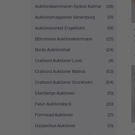
Auktionskammaren Sydost Kalmar
(28)
Auktionsmagasinet Vänersborg
(31)
Auktionsverket Engelholm
(19)
Björnssons Auktionskammare
(25)
Borås Auktionshall
(24)
Crafoord Auktioner Lund
(4)
Crafoord Auktioner Malmö
(52)
Crafoord Auktioner Stockholm
(54)
Ekenbergs Auktioner
(10)
Falun Auktionsbyrå
(20)
Formstad Auktioner
(21)
Garpenhus Auktioner
(13)