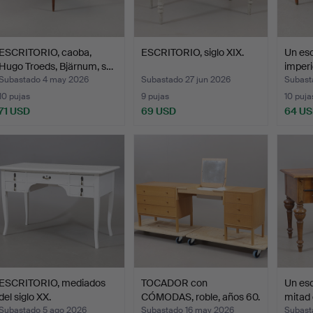
ESCRITORIO, caoba,
ESCRITORIO, siglo XIX.
Un esc
Hugo Troeds, Bjärnum, s…
imperi
Subastado 4 may 2026
Subastado 27 jun 2026
Subast
10 pujas
9 pujas
10 puja
71 USD
69 USD
64 U
ESCRITORIO, mediados
TOCADOR con
Un esc
del siglo XX.
CÓMODAS, roble, años 60.
mitad 
Subastado 5 ago 2026
Subastado 16 may 2026
Subast