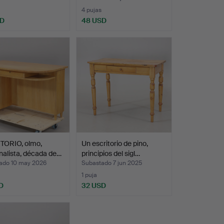
4 pujas
SD
48 USD
TORIO, olmo,
Un escritorio de pino,
nalista, década de…
principios del sigl…
ado 10 may 2026
Subastado 7 jun 2025
1 puja
D
32 USD