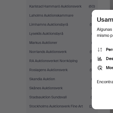
Karlstad Hammarö Auktionsverk
(60)
Laholms Auktionskammare
(2)
Usam
Limhamns Auktionsbyrå
(15)
Algunas 
Lysekils Auktionsbyrå
(3)
mismo pu
Markus Auktioner
(3)
Per
Norrlands Auktionsverk
(18)
Des
RA Auktionsverket Norrköping
(12)
Mos
Roslagens Auktionsverk
(15)
Skandia Auktion
(2)
Encontra
Skånes Auktionsverk
(3)
Stadsauktion Sundsvall
(11)
Stockholms Auktionsverk Fine Art
(23)