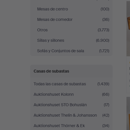
r
Mesas de centro
(100)
Mesas de comedor
(36)
Otros
(3.773)
Sillas y sillones
(6.900)
Sofás y Conjuntos de sala
(1.721)
Casas de subastas
Todas las casas de subastas
(1.439)
Auktionshuset Kolonn
(66)
L
s
Auktionshuset STO Bohuslän
(17)
Auktionshuset Thelin & Johansson
(42)
Auktionshuset Thörner & Ek
(34)