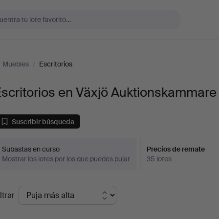
Muebles
/
Escritorios
scritorios en Växjö Auktionskammare
Suscribir búsqueda
Subastas en curso
Precios de remate
Mostrar los lotes por los que puedes pujar
35 lotes
recios
ltrar
de