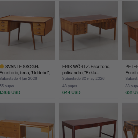
emate
SVANTE SKOGH.
ERIK WÖRTZ. Escritorio,
PETER
Escritorio, teca, "Uddebo",
palisandro, "Exklu…
Escrit
…
Subastado 4 jun 2026
Subastado 30 may 2026
Subast
55 pujas
48 pujas
33 puja
1.366 USD
644 USD
631 U
ote
eleccionado