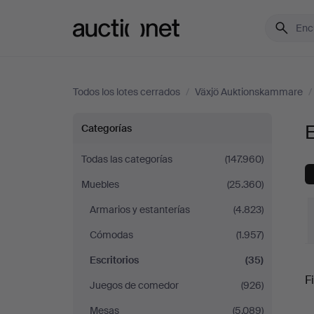
Auctionet.com
Todos los lotes cerrados
/
Växjö Auktionskammare
/
Escritorios
E
Categorías
en
Todas las categorías
(147.960)
Muebles
(25.360)
Växjö
Armarios y estanterías
(4.823)
Auktionskammare
Cómodas
(1.957)
Escritorios
(35)
P
Fi
Juegos de comedor
(926)
Mesas
(5.089)