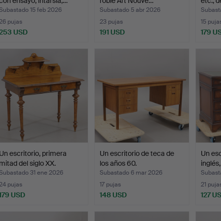
con ensayo, intarsia,…
roble Art Nouve…
etc., d
Subastado 15 feb 2026
Subastado 5 abr 2026
Subast
26 pujas
23 pujas
15 puja
253 USD
191 USD
179 U
Un escritorio, primera
Un escritorio de teca de
Un esc
mitad del siglo XX.
los años 60.
inglés
Subastado 31 ene 2026
Subastado 6 mar 2026
Subast
24 pujas
17 pujas
21 puja
179 USD
148 USD
127 U