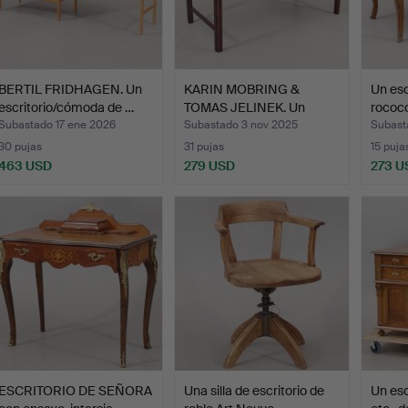
BERTIL FRIDHAGEN. Un
KARIN MOBRING &
Un esc
escritorio/cómoda de …
TOMAS JELINEK. Un
rococó
escritor…
Subastado 17 ene 2026
Subastado 3 nov 2025
Subast
30 pujas
31 pujas
15 puja
463 USD
279 USD
273 U
ESCRITORIO DE SEÑORA
Una silla de escritorio de
Un esc