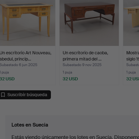
Un escritorio Art Nouveau,
Un escritorio de caoba,
Mostra
abedul, princip…
primera mitad del …
siglo 
Subastado 6 jun 2025
Subastado 9 nov 2025
Subast
1 puja
1 puja
1 puja
32 USD
32 USD
32 US
Suscribir búsqueda
Lotes en Suecia
Estás viendo únicamente los lotes en Suecia. Disponemos