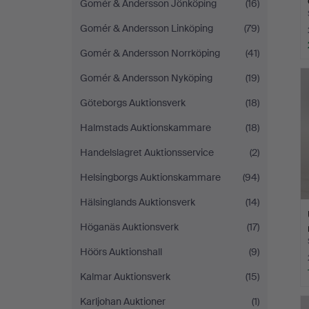
Gomér & Andersson Jönköping
(16)
Gomér & Andersson Linköping
(79)
Gomér & Andersson Norrköping
(41)
Gomér & Andersson Nyköping
(19)
Göteborgs Auktionsverk
(18)
Halmstads Auktionskammare
(18)
Handelslagret Auktionsservice
(2)
Helsingborgs Auktionskammare
(94)
Hälsinglands Auktionsverk
(14)
Höganäs Auktionsverk
(17)
Höörs Auktionshall
(9)
Kalmar Auktionsverk
(15)
Karljohan Auktioner
(1)