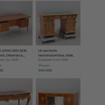
 LØVIG NIELSEN.
Un escritorio
orio, Dinamarca…
neorrenacentista, roble,
alr…
ado 1 jun 2025
Subastado 9 mar 2026
s
44 pujas
SD
505 USD