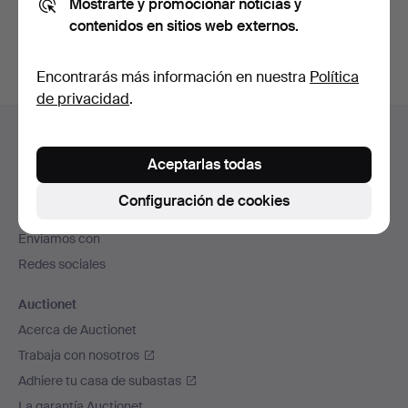
Mostrarte y promocionar noticias y
subastas concluidas
.
contenidos en sitios web externos.
Encontrarás más información en nuestra
Política
de privacidad
.
Navegación
Ayuda y contacto
en
Contacta con el servicio de atención al cliente
Aceptarlas todas
el
Todas las casas de subastas
pie
Configuración de cookies
Modos de pago
de
Enviamos con
página
Redes sociales
Auctionet
Acerca de Auctionet
Trabaja con nosotros
Adhiere tu casa de subastas
La garantía Auctionet