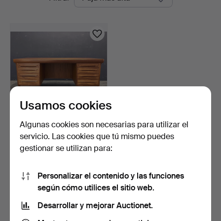
en
curso
Usamos cookies
Algunas cookies son necesarias para utilizar el
JOHANNES ANDERSEN.
servicio. Las cookies que tú mismo puedes
Escritorio.
gestionar se utilizan para:
2 días
Estimación
694 USD
Personalizar el contenido y las funciones
según cómo utilices el sitio web.
Suscribir búsqueda
Desarrollar y mejorar Auctionet.
También puedes buscar en
nuestro archivo de