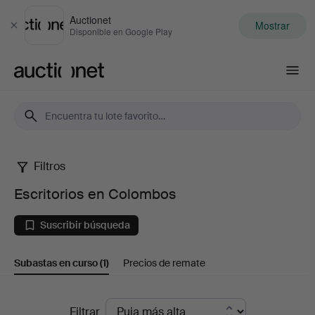
Auctionet
Mostrar
Cerrar
Disponible en Google Play
Auctionet.com
Filtros
Escritorios
Escritorios en Colombos
en
Suscribir búsqueda
Colombos
Subastas en curso
(1)
Precios de remate
Subastas
Filtrar