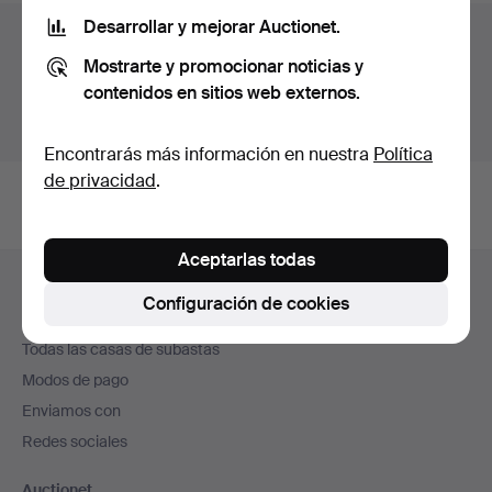
Desarrollar y mejorar Auctionet.
Archivo de subastas
Mostrarte y promocionar noticias y
Estás buscando en el archivo de subastas concluidas.
contenidos en sitios web externos.
Mostrar las subastas en curso.
Encontrarás más información en nuestra
Política
de privacidad
.
Aceptarlas todas
Navegación
Ayuda y contacto
en
Configuración de cookies
Contacta con el servicio de atención al cliente
el
Todas las casas de subastas
pie
Modos de pago
de
Enviamos con
página
Redes sociales
Auctionet