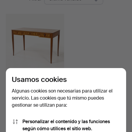
de
remate
Usamos cookies
CARL MALMSTEN.
Escritorio, "Guldheden",
ca…
Subastado 16 may 2026
Algunas cookies son necesarias para utilizar el
63 pujas
servicio. Las cookies que tú mismo puedes
2.888 USD
gestionar se utilizan para:
Suscribir búsqueda
Personalizar el contenido y las funciones
según cómo utilices el sitio web.