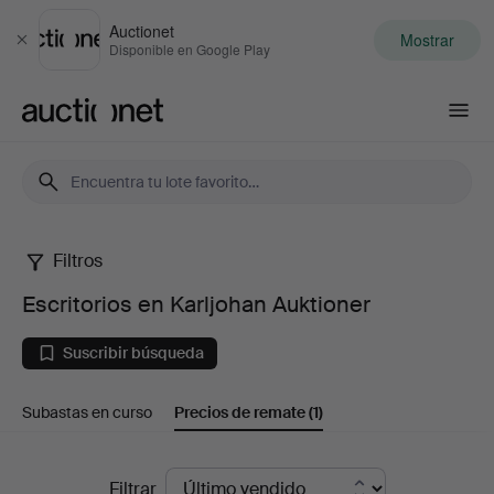
Auctionet
Mostrar
Cerrar
Disponible en Google Play
Auctionet.com
Filtros
Escritorios
Escritorios en Karljohan Auktioner
en
Suscribir búsqueda
Karljohan
Subastas en curso
Precios de remate
(1)
Auktioner
Precios
Filtrar