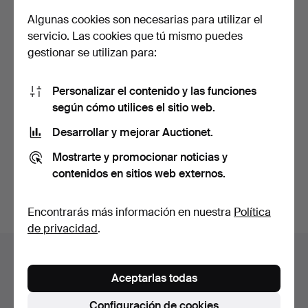
Algunas cookies son necesarias para utilizar el
servicio. Las cookies que tú mismo puedes
gestionar se utilizan para:
Personalizar el contenido y las funciones
ESCRITORIO ESTILO
ESCRITORIO DE SOCIOS.
según cómo utilices el sitio web.
CAMPAÑA.
Desarrollar y mejorar Auctionet.
Subastado 10 feb 2026
Subastado 10 feb 2026
7 pujas
7 pujas
Mostrarte y promocionar noticias y
108 USD
216 USD
contenidos en sitios web externos.
Suscribir búsqueda
Encontrarás más información en nuestra
Política
de privacidad
.
Archivo de subastas
Aceptarlas todas
Estás buscando en el archivo de subastas concluidas.
Configuración de cookies