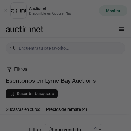
Auctionet
Mostrar
Cerrar
Disponible en Google Play
Auctionet.com
Filtros
Escritorios
Escritorios en Lyme Bay Auctions
en
Suscribir búsqueda
Lyme
Subastas en curso
Precios de remate
(4)
Bay
Auctions
Precios
Filtrar