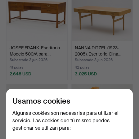
JOSEF FRANK. Escritorio.
NANNA DITZEL (1923-
Modelo 500/A para…
2005). Escritorio, Dina…
Subastado 3 jun 2026
Subastado 3 jun 2026
41 pujas
42 pujas
2.648 USD
3.025 USD
Usamos cookies
Algunas cookies son necesarias para utilizar el
servicio. Las cookies que tú mismo puedes
gestionar se utilizan para: