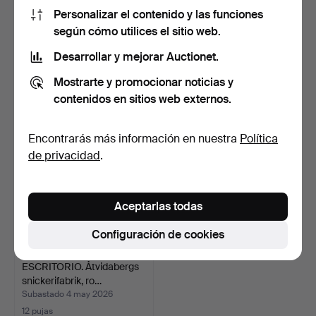
Personalizar el contenido y las funciones
ESCRITORIO, abedul
ESCRITORIO. Con alzada,
según cómo utilices el sitio web.
encerado, década de 193…
estilo Art Nouveau…
Desarrollar y mejorar Auctionet.
Subastado 12 may 2026
Subastado 4 may 2026
28 pujas
9 pujas
Mostrarte y promocionar noticias y
2.763 USD
85 USD
contenidos en sitios web externos.
Encontrarás más información en nuestra
Política
de privacidad
.
Aceptarlas todas
Configuración de cookies
ESCRITORIO. Åtvidabergs
snickerifabrik, ro…
Subastado 4 may 2026
12 pujas