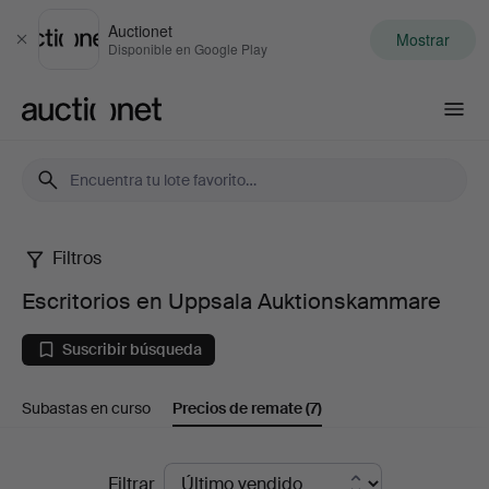
Auctionet
Mostrar
Cerrar
Disponible en Google Play
Auctionet.com
Filtros
Escritorios
Escritorios en Uppsala Auktionskammare
en
Suscribir búsqueda
Uppsala
Subastas en curso
Precios de remate
(7)
Auktionskammare
Precios
Filtrar