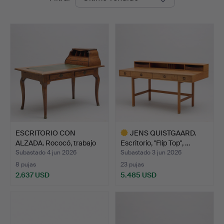
de
remate
ESCRITORIO CON
JENS QUISTGAARD.
ALZADA. Rococó, trabajo
Escritorio, "Flip Top", …
de …
Subastado 4 jun 2026
Subastado 3 jun 2026
8 pujas
23 pujas
2.637 USD
5.485 USD
Lote
seleccionado