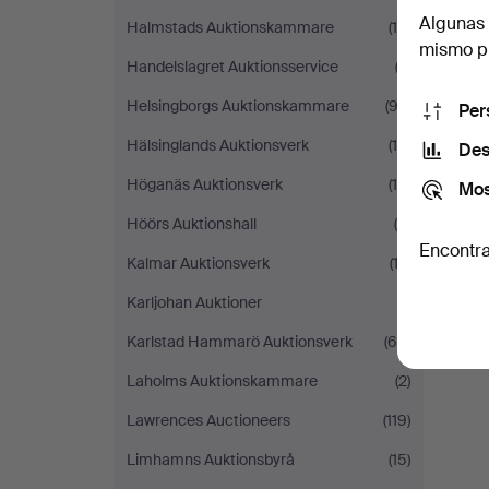
Algunas 
Halmstads Auktionskammare
(18)
mismo pu
Handelslagret Auktionsservice
(2)
Helsingborgs Auktionskammare
(93)
Per
Hälsinglands Auktionsverk
(14)
Des
Höganäs Auktionsverk
(14)
Mos
Höörs Auktionshall
(9)
Encontra
Kalmar Auktionsverk
(13)
Karljohan Auktioner
(1)
Karlstad Hammarö Auktionsverk
(60)
Laholms Auktionskammare
(2)
Lawrences Auctioneers
(119)
Limhamns Auktionsbyrå
(15)