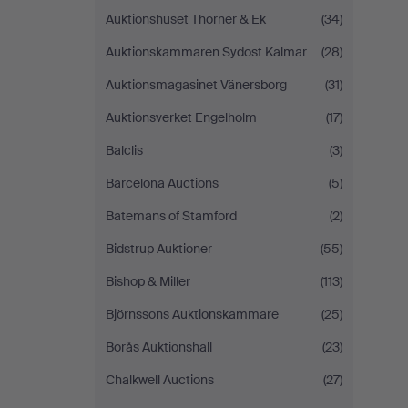
Auktionshuset Thörner & Ek
(34)
Auktionskammaren Sydost Kalmar
(28)
Auktionsmagasinet Vänersborg
(31)
Auktionsverket Engelholm
(17)
Balclis
(3)
Barcelona Auctions
(5)
Batemans of Stamford
(2)
Bidstrup Auktioner
(55)
Bishop & Miller
(113)
Björnssons Auktionskammare
(25)
Borås Auktionshall
(23)
Chalkwell Auctions
(27)