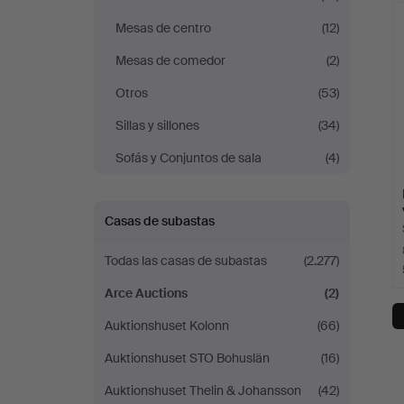
r
Mesas de centro
(12)
Mesas de comedor
(2)
Otros
(53)
Sillas y sillones
(34)
Sofás y Conjuntos de sala
(4)
Casas de subastas
Todas las casas de subastas
(2.277)
Arce Auctions
(2)
Auktionshuset Kolonn
(66)
Auktionshuset STO Bohuslän
(16)
Auktionshuset Thelin & Johansson
(42)