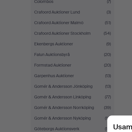
Colombos
(7)
Crafoord Auktioner Lund
(3)
Crafoord Auktioner Malmö
(51)
Crafoord Auktioner Stockholm
(54)
Ekenbergs Auktioner
(9)
Falun Auktionsbyrå
(20)
Formstad Auktioner
(20)
Garpenhus Auktioner
(13)
Gomér & Andersson Jönköping
(13)
Gomér & Andersson Linköping
(77)
Gomér & Andersson Norrköping
(39)
Gomér & Andersson Nyköping
(18)
Usam
Göteborgs Auktionsverk
(18)