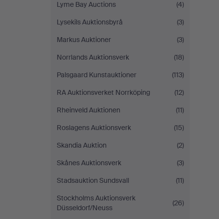
Lyme Bay Auctions
(4)
Lysekils Auktionsbyrå
(3)
Markus Auktioner
(3)
Norrlands Auktionsverk
(18)
Palsgaard Kunstauktioner
(113)
RA Auktionsverket Norrköping
(12)
Rheinveld Auktionen
(11)
Roslagens Auktionsverk
(15)
Skandia Auktion
(2)
Skånes Auktionsverk
(3)
Stadsauktion Sundsvall
(11)
Stockholms Auktionsverk
(26)
Düsseldorf/Neuss