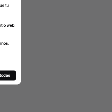
ue tú
itio web.
rnos.
 todas