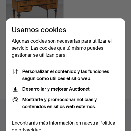
Usamos cookies
Algunas cookies son necesarias para utilizar el
ESCRITORIOS,
servicio. Las cookies que tú mismo puedes
NEORRENACENTISTAS.
gestionar se utilizan para:
Abedul y r…
Subastado 11 may 2025
6 pujas
106 USD
Personalizar el contenido y las funciones
según cómo utilices el sitio web.
Suscribir búsqueda
Desarrollar y mejorar Auctionet.
Mostrarte y promocionar noticias y
contenidos en sitios web externos.
Archivo de subastas
Estás buscando en el archivo de subastas concluidas.
Encontrarás más información en nuestra
Política
de privacidad
.