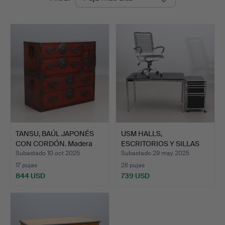
de
remate
TANSU, BAÚL JAPONÉS
USM HALLS,
CON CORDÓN. Madera
ESCRITORIOS Y SILLAS
teñ…
DE ESCRITO…
Subastado 10 oct 2025
Subastado 29 may 2025
17 pujas
26 pujas
844 USD
739 USD