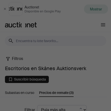
Auctionet
Mostrar
Cerrar
Disponible en Google Play
Auctionet.com
Filtros
Escritorios
Escritorios en Skånes Auktionsverk
en
Suscribir búsqueda
Skånes
Subastas en curso
Precios de remate
(3)
Auktionsverk
Precios
Filtrar