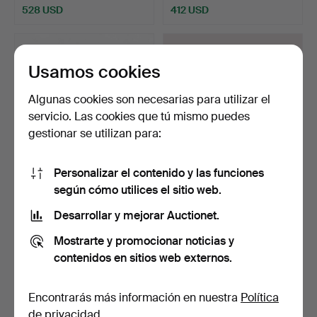
528 USD
412 USD
Usamos cookies
Algunas cookies son necesarias para utilizar el
servicio. Las cookies que tú mismo puedes
gestionar se utilizan para:
Personalizar el contenido y las funciones
Un escritorio de teca de los
ESCRITORIO, nogal, sobre
según cómo utilices el sitio web.
años 60.
tapizado en piel,…
Desarrollar y mejorar Auctionet.
Subastado 10 nov 2025
Subastado 4 may 2026
22 pujas
22 pujas
Mostrarte y promocionar noticias y
401 USD
401 USD
contenidos en sitios web externos.
Encontrarás más información en nuestra
Política
de privacidad
.