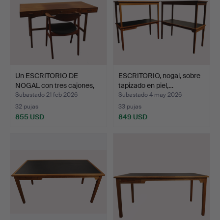
Un ESCRITORIO DE
ESCRITORIO, nogal, sobre
NOGAL con tres cajones,
tapizado en piel,…
p…
Subastado 21 feb 2026
Subastado 4 may 2026
32 pujas
33 pujas
855 USD
849 USD