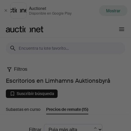
Auctionet
Mostrar
Cerrar
Disponible en Google Play
Auctionet.com
Filtros
Escritorios
Escritorios en Limhamns Auktionsbyrå
en
Suscribir búsqueda
Limhamns
Subastas en curso
Precios de remate
(15)
Auktionsbyrå
Precios
Filtrar