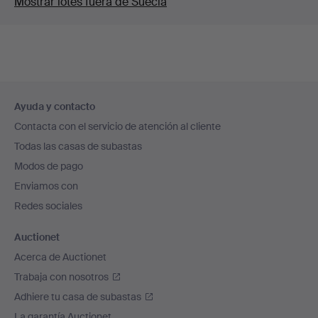
Mostrar lotes fuera de Suecia
Navegación
Ayuda y contacto
en
Contacta con el servicio de atención al cliente
el
Todas las casas de subastas
pie
Modos de pago
de
Enviamos con
página
Redes sociales
Auctionet
Acerca de Auctionet
Trabaja con nosotros
Adhiere tu casa de subastas
La garantía Auctionet