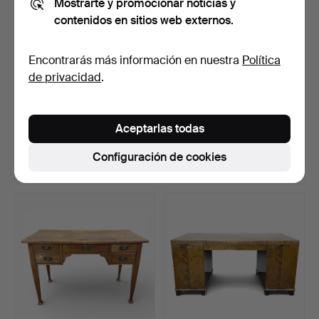
Mostrarte y promocionar noticias y
contenidos en sitios web externos.
Encontrarás más información en nuestra
Política
de privacidad
.
ESCRITORIOS. Un
ESCRITORIO, abedul,
neorrenacentista, madera,
década de 1940.
Aceptarlas todas
…
Subastado 26 ene 2026
Subastado 13 jun 2026
11 pujas
1 puja
Configuración de cookies
69 USD
64 USD