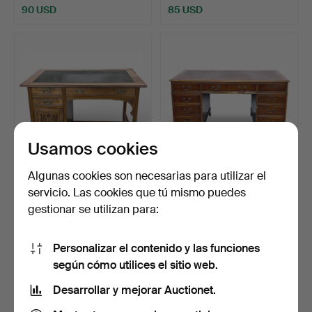
90 USD
85 USD
Usamos cookies
Algunas cookies son necesarias para utilizar el
ESCRITORIO,
ESCRITORIO, tejo, 3 piezas,
servicio. Las cookies que tú mismo puedes
independiente. Un estilo Art
estilo inglés,…
gestionar se utilizan para:
N…
Subastado 28 feb 2026
Subastado 30 may 2026
8 pujas
3 pujas
80 USD
74 USD
Personalizar el contenido y las funciones
según cómo utilices el sitio web.
Desarrollar y mejorar Auctionet.