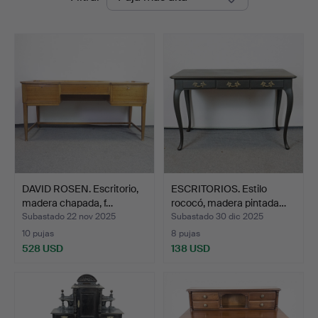
de
remate
DAVID ROSEN. Escritorio,
ESCRITORIOS. Estilo
madera chapada, f…
rococó, madera pintada…
Subastado 22 nov 2025
Subastado 30 dic 2025
10 pujas
8 pujas
528 USD
138 USD