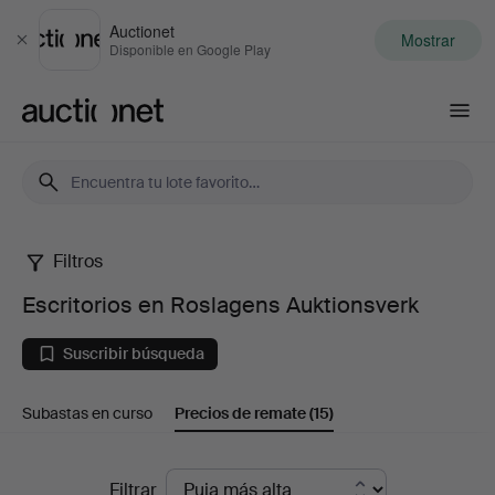
Auctionet
Mostrar
Cerrar
Disponible en Google Play
Auctionet.com
Filtros
Escritorios
Escritorios en Roslagens Auktionsverk
en
Suscribir búsqueda
Roslagens
Subastas en curso
Precios de remate
(15)
Auktionsverk
Precios
Filtrar