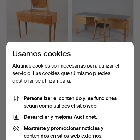
Usamos cookies
TOCADOR. Suecia, años
Un escritorio, Artek
50/60.
1960/70, silla modelo…
Algunas cookies son necesarias para utilizar el
Subastado 26 sep 2025
Subastado 28 ago 2025
servicio. Las cookies que tú mismo puedes
1 puja
3 pujas
gestionar se utilizan para:
35 USD
1.041 USD
Personalizar el contenido y las funciones
según cómo utilices el sitio web.
Desarrollar y mejorar Auctionet.
Mostrarte y promocionar noticias y
contenidos en sitios web externos.