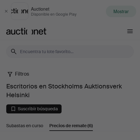
Auctionet
Mostrar
Cerrar
Disponible en Google Play
Auctionet.com
Filtros
Escritorios
Escritorios en Stockholms Auktionsverk
en
Helsinki
Stockholms
Suscribir búsqueda
Auktionsverk
Subastas en curso
Precios de remate
(6)
Helsinki