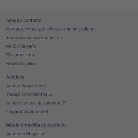
Navegación
Ayuda y contacto
en
Contacta con el servicio de atención al cliente
el
Todas las casas de subastas
pie
Modos de pago
de
Enviamos con
página
Redes sociales
Auctionet
Acerca de Auctionet
Trabaja con nosotros
Adhiere tu casa de subastas
La garantía Auctionet
Más información de Auctionet
Auctionet Magazine