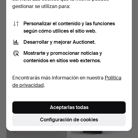
gestionar se utilizan para:
Personalizar el contenido y las funciones
según cómo utilices el sitio web.
Desarrollar y mejorar Auctionet.
DAVID ROSÉN. ATRIBUIDO.
ESCRITORIO PARA
Mostrarte y promocionar noticias y
Un escritorio de c…
MUJER, collares de caoba
c…
Subastado 26 dic 2025
Subastado 10 abr 2026
contenidos en sitios web externos.
6 pujas
6 pujas
158 USD
127 USD
Encontrarás más información en nuestra
Política
de privacidad
.
Aceptarlas todas
Configuración de cookies