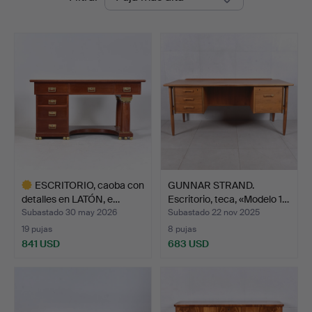
de
remate
ESCRITORIO, caoba con
GUNNAR STRAND.
detalles en LATÓN, e…
Escritorio, teca, «Modelo 1…
Subastado 30 may 2026
Subastado 22 nov 2025
19 pujas
8 pujas
841 USD
683 USD
Lote
seleccionado