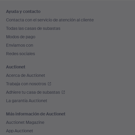
Navegación
Ayuda y contacto
en
Contacta con el servicio de atención al cliente
el
Todas las casas de subastas
pie
Modos de pago
de
Enviamos con
página
Redes sociales
Auctionet
Acerca de Auctionet
Trabaja con nosotros
Adhiere tu casa de subastas
La garantía Auctionet
Más información de Auctionet
Auctionet Magazine
App Auctionet