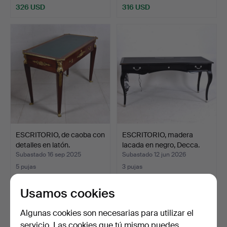
326 USD
316 USD
ESCRITORIO, de caoba con
ESCRITORIO, madera
detalles en latón.
lacada en negro, Decca.
Subastado 16 sep 2025
Subastado 12 jun 2026
5 pujas
3 pujas
316 USD
211 USD
Usamos cookies
Algunas cookies son necesarias para utilizar el
servicio. Las cookies que tú mismo puedes