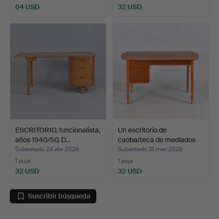
64 USD
32 USD
ESCRITORIO, funcionalista,
Un escritorio de
años 1940/50. D…
caoba/teca de mediados
de…
Subastado 24 abr 2026
Subastado 18 mar 2026
1 puja
1 puja
32 USD
32 USD
Suscribir búsqueda