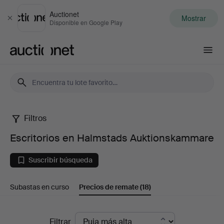
Auctionet
Mostrar
Cerrar
Disponible en Google Play
Auctionet.com
Filtros
Escritorios
Escritorios en Halmstads Auktionskammare
en
Suscribir búsqueda
Halmstads
Subastas en curso
Precios de remate
(18)
Auktionskammare
Precios
Filtrar