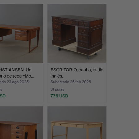
RISTIANSEN. Un
ESCRITORIO, caoba, estilo
orio de teca «Mo…
inglés.
ado 23 ago 2025
Subastado 26 feb 2026
as
31 pujas
USD
736 USD