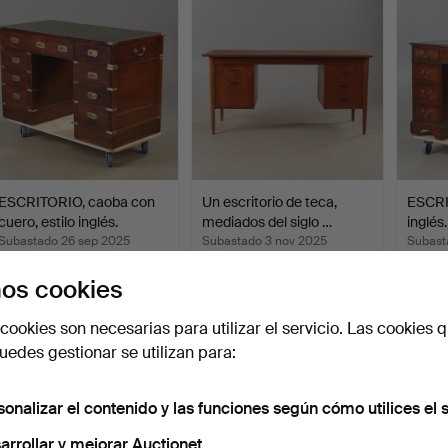
ESCRITORIO, caoba con
Un escritorio de teca,
ESCRIT
cuero, estilo inglés.
mediados del siglo …
inglés.
Subastado 26 sep 2025
Subastado 3 nov 2025
Subast
32 pujas
18 pujas
26 puja
os cookies
342 USD
295 USD
274 U
cookies son necesarias para utilizar el servicio. Las cookies q
edes gestionar se utilizan para:
sonalizar el contenido y las funciones según cómo utilices el s
arrollar y mejorar Auctionet.