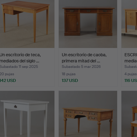
Un escritorio de teca,
Un escritorio de caoba,
ESCRI
mediados del siglo …
primera mitad del …
mediad
Subastado 11 sep 2025
Subastado 5 mar 2026
Subasta
20 pujas
18 pujas
4 pujas
142 USD
137 USD
116 U