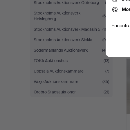
Stockholms Auktionsverk Göteborg
(3)
Mos
Stockholms Auktionsverk
(63)
Helsingborg
Encontra
Stockholms Auktionsverk Magasin 5
(117)
Stockholms Auktionsverk Sickla
(93)
Södermanlands Auktionsverk
(48)
TOKA Auktionshus
(13)
Uppsala Auktionskammare
(7)
Växjö Auktionskammare
(35)
Örebro Stadsauktioner
(21)