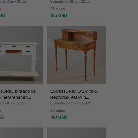
ado 3 nov 2025
Subastado 18 oct 2025
s
26 pujas
USD
185 USD
TORIO, pintado de
ESCRITORIO LADY, tejo,
o, neorrenacen…
Reprodux, estilo in…
ado 10 dic 2025
Subastado 20 nov 2025
s
20 pujas
SD
143 USD