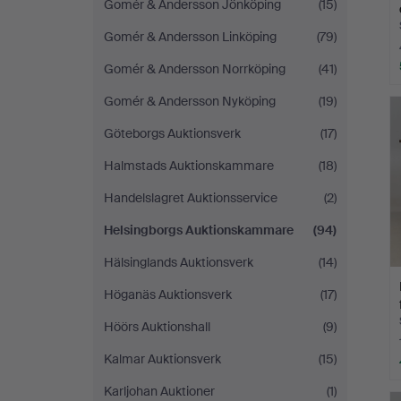
Gomér & Andersson Jönköping
(15)
Gomér & Andersson Linköping
(79)
Gomér & Andersson Norrköping
(41)
Gomér & Andersson Nyköping
(19)
Göteborgs Auktionsverk
(17)
Halmstads Auktionskammare
(18)
Handelslagret Auktionsservice
(2)
Helsingborgs Auktionskammare
(94)
Hälsinglands Auktionsverk
(14)
Höganäs Auktionsverk
(17)
Höörs Auktionshall
(9)
Kalmar Auktionsverk
(15)
Karljohan Auktioner
(1)