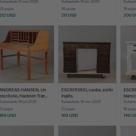
Subastado 11 mar 2026
Subastado 19 dic 2025
Subast
25 pujas
26 pujas
19 puja
212 USD
211 USD
200 
ANDREAS HANSEN. Un
ESCRITORIO, caoba, estilo
ESCRI
escritorio, Hadsten Træ…
inglés.
blanc
Subastado 19 jul 2025
Subastado 18 nov 2025
Subast
21 pujas
21 pujas
19 puja
169 USD
169 USD
148 U