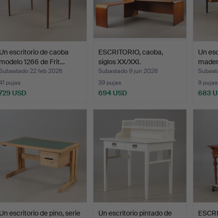
Un escritorio de caoba
ESCRITORIO, caoba,
Un esc
modelo 1266 de Frit…
siglos XX/XXI.
mader
Subastado 22 feb 2026
Subastado 9 jun 2026
Subast
41 pujas
39 pujas
9 pujas
729 USD
694 USD
683 
Un escritorio de pino, serie
Un escritorio pintado de
ESCR