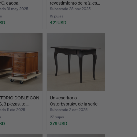
O, caoba,
revestimiento de raíz, es…
enacent…
ado 31 may 2025
Subastado 28 nov 2025
s
19 pujas
USD
421 USD
ITORIO DOBLE CON
Un «escritorio
, 3 piezas, tej…
Österbybruk», de la serie
I…
do 11 dic 2025
Subastado 2 oct 2025
s
27 pujas
SD
379 USD