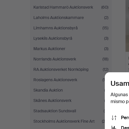
Karlstad Hammarö Auktionsverk
(60)
Laholms Auktionskammare
(2)
Limhamns Auktionsbyrå
(15)
Lysekils Auktionsbyrå
(3)
Markus Auktioner
(3)
Norrlands Auktionsverk
(18)
RA Auktionsverket Norrköping
(12)
Roslagens Auktionsverk
(15)
Usam
Skandia Auktion
(2)
Algunas 
Skånes Auktionsverk
(3)
mismo pu
Stadsauktion Sundsvall
(11)
Per
Stockholms Auktionsverk Fine Art
(23)
Des