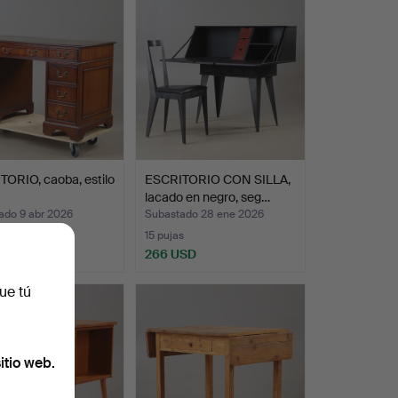
ORIO, caoba, estilo
ESCRITORIO CON SILLA,
lacado en negro, seg…
ado 9 abr 2026
Subastado 28 ene 2026
s
15 pujas
SD
266 USD
ue tú
itio web.