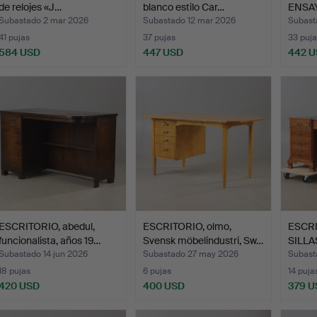
de relojes «J…
blanco estilo Car…
ENSAY
neorr
Subastado 2 mar 2026
Subastado 12 mar 2026
Subast
41 pujas
37 pujas
33 puja
584 USD
447 USD
442 
ESCRITORIO, abedul,
ESCRITORIO, olmo,
ESCR
funcionalista, años 19…
Svensk möbelindustri, Sw…
SILLAS
Subastado 14 jun 2026
Subastado 27 may 2026
Subasta
18 pujas
6 pujas
14 puja
420 USD
400 USD
379 U