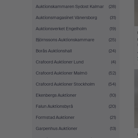
Auktionskammaren Sydost Kalmar
(28)
Auktionsmagasinet Vänersborg
(31)
Auktionsverket Engelholm
(19)
Björnssons Auktionskammare
(25)
Borås Auktionshall
(24)
Crafoord Auktioner Lund
(4)
Crafoord Auktioner Malmö
(52)
Crafoord Auktioner Stockholm
(54)
Ekenbergs Auktioner
(10)
Falun Auktionsbyrå
(20)
Formstad Auktioner
(21)
Garpenhus Auktioner
(13)