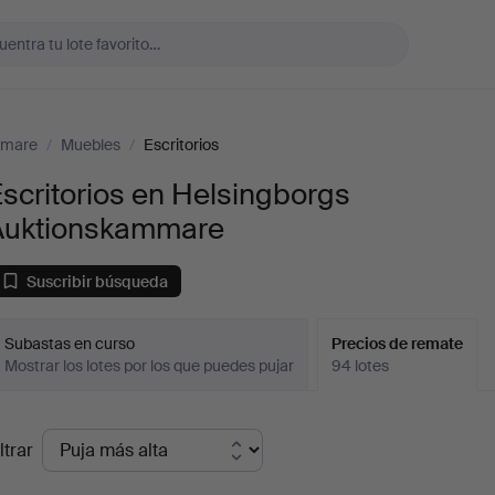
mmare
/
Muebles
/
Escritorios
scritorios en Helsingborgs
Auktionskammare
Suscribir búsqueda
Subastas en curso
Precios de remate
Mostrar los lotes por los que puedes pujar
94 lotes
recios
ltrar
de