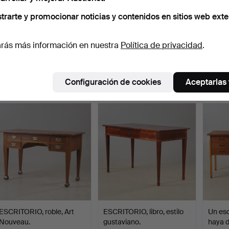
trarte y promocionar noticias y contenidos en sitios web exte
ESCRITORIO, roble, años
ESCRITORIO, pino,
ESCRI
rás más información en nuestra
Política de privacidad
.
1920/30.
primera mitad del siglo …
mediad
Subastado 11 jun 2026
Subastado 5 jun 2026
Subast
28 pujas
34 pujas
27 puja
Configuración de cookies
Aceptarlas
263 USD
259 USD
237 U
ESCRITORIO, roble, Art
ESCRITORIO, libro, estilo
Un esc
Nouveau.
gustaviano.
haya 