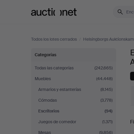
Auctionet.com
Todos los lotes cerrados
/
Helsingborgs Auktionska
E
Escritorios
Categorías
en
Todas las categorías
(242.665)
Muebles
(44.448)
Helsingborgs
Armarios y estanterías
(8.145)
Auktionskammare
Cómodas
(3.778)
Escritorios
(94)
P
Fi
Juegos de comedor
(1.371)
Mesas
(9.856)