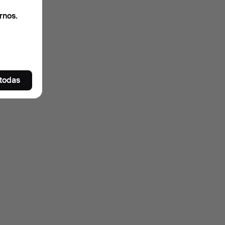
rnos.
 todas