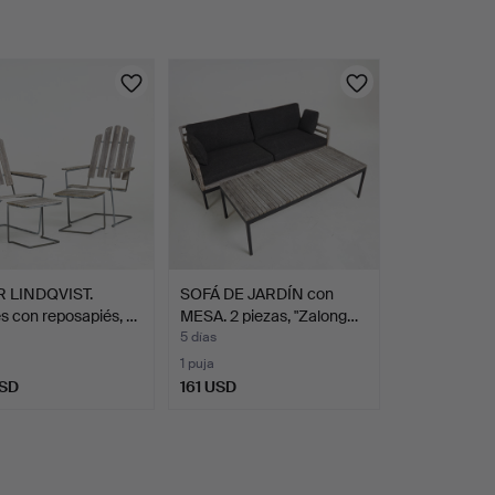
 LINDQVIST.
SOFÁ DE JARDÍN con
es con reposapiés, …
MESA. 2 piezas, "Zalong…
5 días
1 puja
USD
161 USD