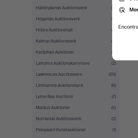
Hälsinglands Auktionsverk
(3)
Mos
Höganäs Auktionsverk
(3)
Encontra
Höörs Auktionshall
(3)
Kalmar Auktionsverk
(4)
Karljohan Auktioner
(2)
Laholms Auktionskammare
(2)
Lawrences Auctioneers
(29)
Limhamns Auktionsbyrå
(6)
Lyme Bay Auctions
(7)
Markus Auktioner
(5)
Norrlands Auktionsverk
(2)
Palsgaard Kunstauktioner
(1)