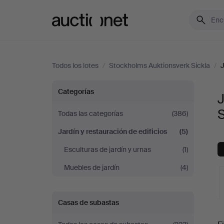
Auctionet.com
Todos los lotes
/
Stockholms Auktionsverk Sickla
/
J
Jardín
Categorías
J
y
S
Todas las categorías
(386)
Jardín y restauración de edificios
(5)
restauración
Esculturas de jardín y urnas
(1)
de
Muebles de jardín
(4)
edificios
Casas de subastas
en
S