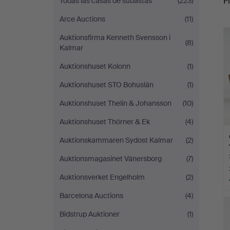
Fi
Todas las casas de subastas
(223)
Stockholms
Arce Auctions
(11)
c
Auktionsverk
Auktionsfirma Kenneth Svensson i
(8)
Kalmar
Sickla
Auktionshuset Kolonn
(1)
Auktionshuset STO Bohuslän
(1)
Auktionshuset Thelin & Johansson
(10)
Auktionshuset Thörner & Ek
(4)
Auktionskammaren Sydost Kalmar
(2)
Auktionsmagasinet Vänersborg
(7)
Auktionsverket Engelholm
(2)
Barcelona Auctions
(4)
Bidstrup Auktioner
(1)