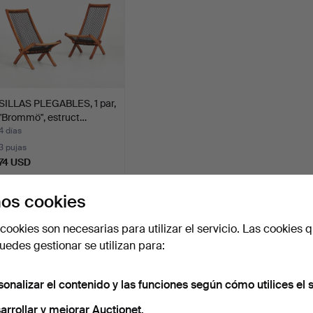
SILLAS PLEGABLES, 1 par,
"Brommö", estruct…
4 días
3 pujas
74 USD
os cookies
Suscribir búsqueda
cookies son necesarias para utilizar el servicio. Las cookies q
ambién puedes buscar en
nuestro archivo de subastas concl
edes gestionar se utilizan para:
sonalizar el contenido y las funciones según cómo utilices el s
arrollar y mejorar Auctionet.