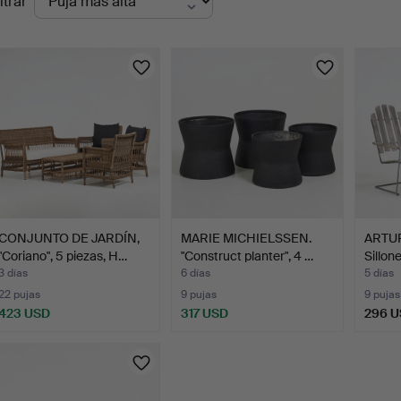
ltrar
en
urso
CONJUNTO DE JARDÍN,
MARIE MICHIELSSEN.
ARTUR
"Coriano", 5 piezas, H…
"Construct planter", 4 …
Sillon
3 días
6 días
5 días
22 pujas
9 pujas
9 pujas
423 USD
317 USD
296 