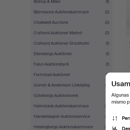
Bishop & Miller
(1)
Björnssons Auktionskammare
(2)
Chalkwell Auctions
(2)
Crafoord Auktioner Malmö
(2)
Crafoord Auktioner Stockholm
(1)
Ekenbergs Auktioner
(1)
Falun Auktionsbyrå
(1)
Formstad Auktioner
(1)
Usam
Gomér & Andersson Linköping
(2)
Algunas 
T
Göteborgs Auktionsverk
(1)
mismo pu
Halmstads Auktionskammare
(5)
Handelslagret Auktionsservice
(3)
Per
Helsingborgs Auktionskammare
(6)
Des