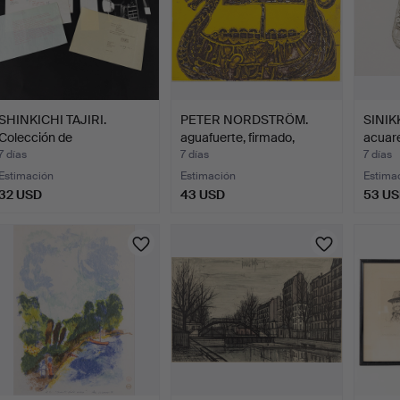
SHINKICHI TAJIRI.
PETER NORDSTRÖM.
SINIK
Colección de
aguafuerte, firmado,
acuare
impresiones…
nume…
7 días
7 días
7 días
Estimación
Estimación
Estima
32 USD
43 USD
53 U