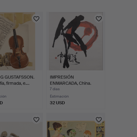
NG GUSTAFSSON.
IMPRESIÓN
fía, firmada, e.…
ENMARCADA, China.
7 días
ción
Estimación
SD
32 USD