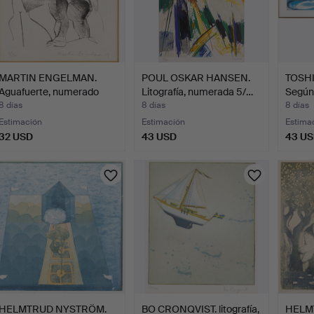
MARTIN ENGELMAN.
POUL OSKAR HANSEN.
TOSHI
Aguafuerte, numerado
Litografía, numerada 5/…
Según,
2/20…
8 días
8 días
8 días
Estimación
Estimación
Estima
32 USD
43 USD
43 U
HELMTRUD NYSTRÖM.
BO CRONQVIST. litografía,
HELM