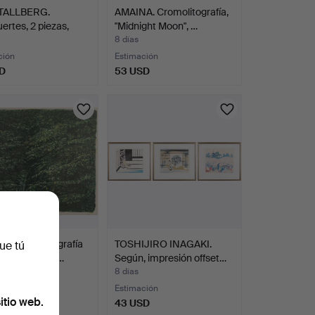
TALLBERG.
AMAINA. Cromolitografía,
ertes, 2 piezas,
"Midnight Moon", …
8 días
ción
Estimación
D
53 USD
RIBERG. Litografía
TOSHIJIRO INAGAKI.
ue tú
lor, numerada…
Según, impresión offset…
8 días
s
Estimación
itio web.
SD
43 USD