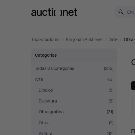
Auctionet.com
Todos los lotes
/
Karljohan Auktioner
/
Arte
/
Obra 
Obra
Categorías
O
gráfica
Todas las categorías
(335)
Arte
(76)
en
Dibujos
(5)
Karljohan
Escultura
(6)
Auktioner
Obra gráfica
(31)
Otros
(2)
S
Fi
Pintura
(32)