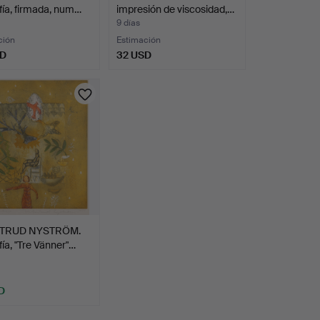
afía, firmada, num…
impresión de viscosidad,…
9 días
ción
Estimación
SD
32 USD
TRUD NYSTRÖM.
fía, "Tre Vänner"…
D