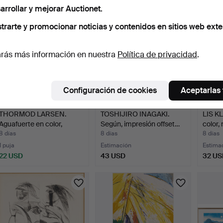
arrollar y mejorar Auctionet.
trarte y promocionar noticias y contenidos en sitios web exte
rás más información en nuestra
Política de privacidad
.
Configuración de cookies
Aceptarlas
THORMOD LARSEN.
TOSHIJIRO INAGAKI.
LIS KL
Aguafuerte en color,
Según, impresión offset…
color
numer…
8 días
8 días
8 días
1 puja
Estimación
Estima
22 USD
43 USD
32 US