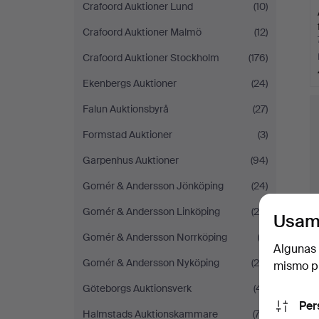
Crafoord Auktioner Lund
(10)
Crafoord Auktioner Malmö
(12)
Crafoord Auktioner Stockholm
(176)
Ekenbergs Auktioner
(24)
Falun Auktionsbyrå
(27)
Formstad Auktioner
(3)
Garpenhus Auktioner
(94)
Gomér & Andersson Jönköping
(24)
Gomér & Andersson Linköping
(28)
Usam
Gomér & Andersson Norrköping
(3)
Algunas 
Gomér & Andersson Nyköping
(28)
mismo pu
Göteborgs Auktionsverk
(41)
Per
Halmstads Auktionskammare
(74)