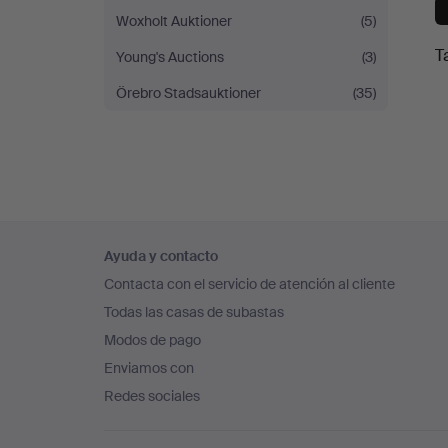
Woxholt Auktioner
(5)
T
Young's Auctions
(3)
Örebro Stadsauktioner
(35)
Navegación
Ayuda y contacto
en
Contacta con el servicio de atención al cliente
el
Todas las casas de subastas
pie
Modos de pago
de
Enviamos con
página
Redes sociales