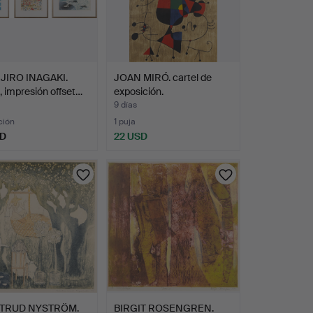
JIRO INAGAKI.
JOAN MIRÓ. cartel de
 impresión offset…
exposición.
9 días
ción
1 puja
SD
22 USD
TRUD NYSTRÖM.
BIRGIT ROSENGREN.