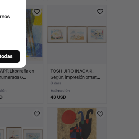
rnos.
 todas
ÄPP. Litografía en
TOSHIJIRO INAGAKI.
, numerada 6…
Según, impresión offset…
8 días
ción
Estimación
D
43 USD