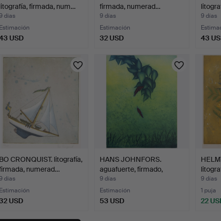
litografía, firmada, num…
firmada, numerad…
litogr
9 días
9 días
9 días
Estimación
Estimación
Estima
43 USD
32 USD
43 U
BO CRONQUIST. litografía,
HANS JOHNFORS.
HELM
firmada, numerad…
aguafuerte, firmado,
litogra
numera…
9 días
9 días
9 días
Estimación
Estimación
1 puja
32 USD
53 USD
22 US