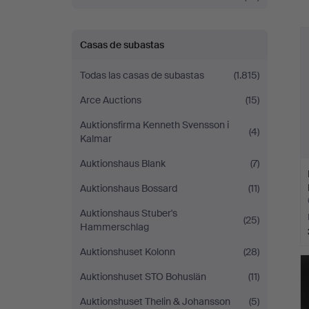
c
Casas de subastas
Todas las casas de subastas
(1.815)
Arce Auctions
(15)
Auktionsfirma Kenneth Svensson i
(4)
Kalmar
Auktionshaus Blank
(7)
Auktionshaus Bossard
(11)
Auktionshaus Stuber's
(25)
Hammerschlag
Auktionshuset Kolonn
(28)
Auktionshuset STO Bohuslän
(11)
Auktionshuset Thelin & Johansson
(5)