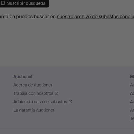
Suscribir búsqueda
ambién puedes buscar en
nuestro archivo de subastas concl
Auctionet
M
Acerca de Auctionet
A
Trabaja con nosotros
A
Adhiere tu casa de subastas
A
La garantía Auctionet
Ar
T