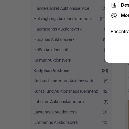
Des
Handelslagret Auktionsservice
(25)
Mos
Helsingborgs Auktionskammare
(144)
Hälsinglands Auktionsverk
(15)
Encontra
Höganäs Auktionsverk
(17)
Höörs Auktionshall
(9)
Kalmar Auktionsverk
(14)
Karljohan Auktioner
(31)
Karlstad Hammarö Auktionsverk
(8)
Kunst- und Auktionshaus Kleinhenz
(12)
Laholms Auktionskammare
(11)
Lawrences Auctioneers
(31)
Limhamns Auktionsbyrå
(43)