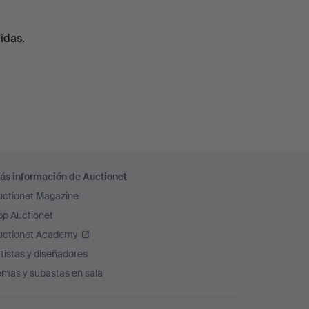
uidas
.
ás información de Auctionet
uctionet Magazine
pp Auctionet
uctionet Academy
tistas y diseñadores
emas y subastas en sala