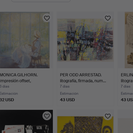
en
urso
MONICA GILHORN.
PER ODD ARRESTAD.
ERLI
Impresión offset,
litografía, firmada, num…
litogra
numerada…
6 días
7 días
7 días
Estimación
Estimación
Estima
32 USD
43 USD
43 U