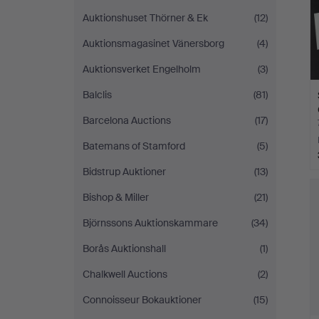
Auktionshuset Thörner & Ek
(12)
Auktionsmagasinet Vänersborg
(4)
Auktionsverket Engelholm
(3)
Balclis
(81)
Barcelona Auctions
(17)
Batemans of Stamford
(5)
Bidstrup Auktioner
(13)
Bishop & Miller
(21)
Björnssons Auktionskammare
(34)
Borås Auktionshall
(1)
Chalkwell Auctions
(2)
Connoisseur Bokauktioner
(15)