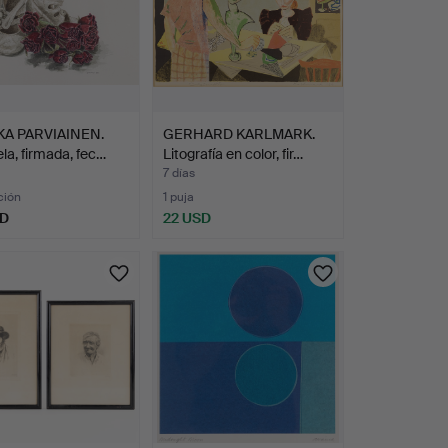
KA PARVIAINEN.
GERHARD KARLMARK.
la, firmada, fec…
Litografía en color, fir…
7 días
ción
1 puja
SD
22 USD