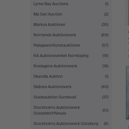
Lyme Bay Auctions
(1)
Ma San Auction
(2)
Markus Auktioner
(35)
Norrlands Auktionsverk
(69)
Palsgaard Kunstauktioner
(57)
RA Auktionsverket Norrköping
(19)
Roslagens Auktionsverk
(18)
Skandia Auktion
(1)
Skånes Auktionsverk
(40)
Stadsauktion Sundsvall
(37)
Stockholms Auktionsverk
(51)
Düsseldorf/Neuss
Stockholms Auktionsverk Göteborg
(6)