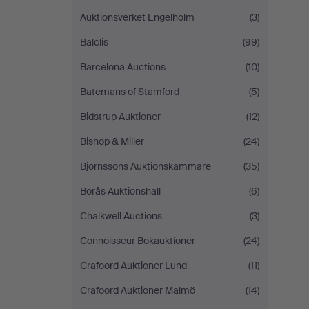
Auktionsverket Engelholm
(3)
Balclis
(99)
Barcelona Auctions
(10)
Batemans of Stamford
(5)
Bidstrup Auktioner
(12)
Bishop & Miller
(24)
Björnssons Auktionskammare
(35)
Borås Auktionshall
(6)
Chalkwell Auctions
(3)
Connoisseur Bokauktioner
(24)
Crafoord Auktioner Lund
(11)
Crafoord Auktioner Malmö
(14)