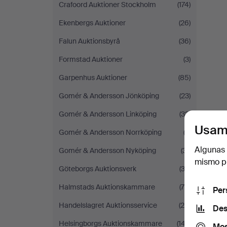
Crafoord Auktioner Stockholm
(174)
Ekenbergs Auktioner
(26)
Falun Auktionsbyrå
(36)
Formstad Auktioner
(3)
Garpenhus Auktioner
(85)
Gomér & Andersson Jönköping
(23)
Gomér & Andersson Linköping
(32)
Usam
Gomér & Andersson Norrköping
(3)
Algunas 
Gomér & Andersson Nyköping
(31)
mismo pu
Göteborgs Auktionsverk
(33)
Halmstads Auktionskammare
(70)
Per
Handelslagret Auktionsservice
(25)
Des
Helsingborgs Auktionskammare
(147)
Mos