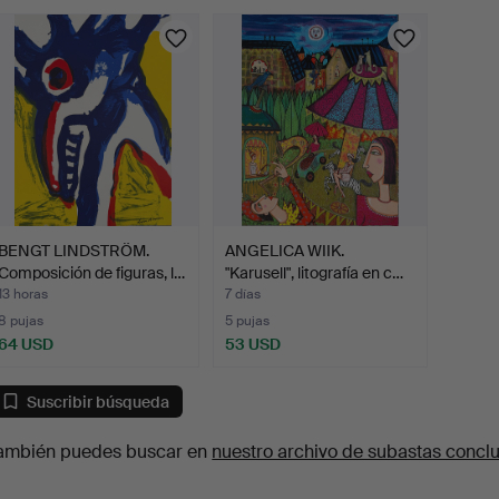
urso
BENGT LINDSTRÖM.
ANGELICA WIIK.
Composición de figuras, l…
"Karusell", litografía en c…
13 horas
7 días
8 pujas
5 pujas
64 USD
53 USD
Suscribir búsqueda
ambién puedes buscar en
nuestro archivo de subastas concl