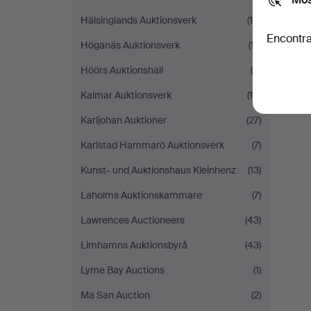
Hälsinglands Auktionsverk
(15)
Encontra
Höganäs Auktionsverk
(17)
Höörs Auktionshall
(8)
Kalmar Auktionsverk
(15)
Karljohan Auktioner
(27)
Karlstad Hammarö Auktionsverk
(7)
Kunst- und Auktionshaus Kleinhenz
(13)
Laholms Auktionskammare
(7)
Lawrences Auctioneers
(43)
Limhamns Auktionsbyrå
(43)
Lyme Bay Auctions
(1)
Ma San Auction
(2)