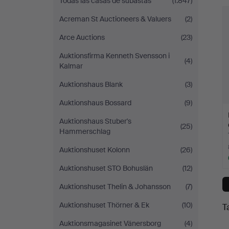
Todas las casas de subastas
(1.847)
c
Acreman St Auctioneers & Valuers
(2)
Arce Auctions
(23)
Auktionsfirma Kenneth Svensson i
(4)
Kalmar
Auktionshaus Blank
(3)
Auktionshaus Bossard
(9)
Auktionshaus Stuber's
(25)
Hammerschlag
Auktionshuset Kolonn
(26)
Auktionshuset STO Bohuslän
(12)
Auktionshuset Thelin & Johansson
(7)
Auktionshuset Thörner & Ek
(10)
T
Auktionsmagasinet Vänersborg
(4)