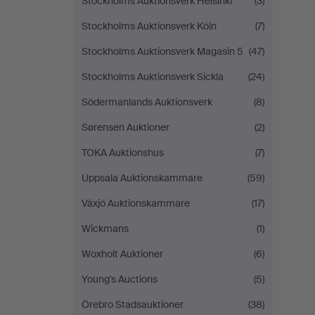
Stockholms Auktionsverk Helsinki
(3)
Stockholms Auktionsverk Köln
(7)
Stockholms Auktionsverk Magasin 5
(47)
Stockholms Auktionsverk Sickla
(24)
Södermanlands Auktionsverk
(8)
Sørensen Auktioner
(2)
TOKA Auktionshus
(7)
Uppsala Auktionskammare
(59)
Växjö Auktionskammare
(17)
Wickmans
(1)
Woxholt Auktioner
(6)
Young's Auctions
(5)
Örebro Stadsauktioner
(38)