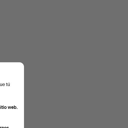
ue tú
itio web.
rnos.