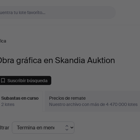
fica
bra gráfica en Skandia Auktion
Suscribir búsqueda
Subastas en curso
Precios de remate
2 lotes
Nuestro archivo con más de 4 470 000 lotes
ubastas
ltrar
en