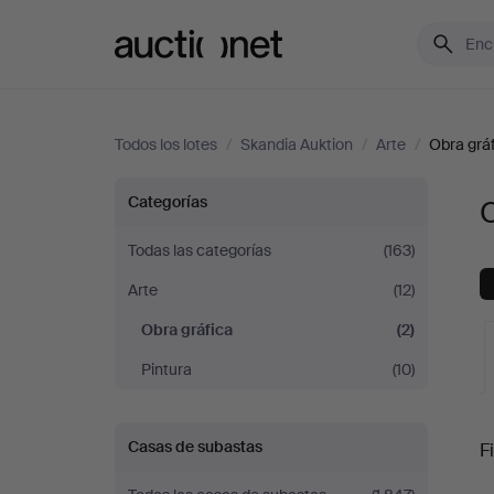
Auctionet.com
Todos los lotes
/
Skandia Auktion
/
Arte
/
Obra grá
Obra
Categorías
O
gráfica
Todas las categorías
(163)
Arte
(12)
en
Obra gráfica
(2)
Skandia
Pintura
(10)
Auktion
S
Casas de subastas
Fi