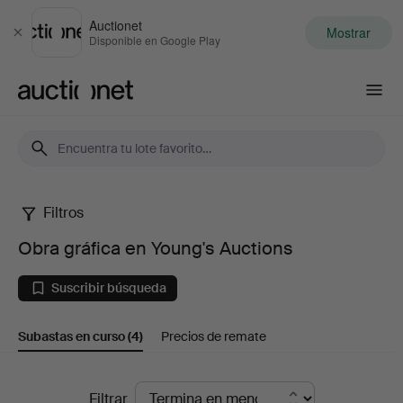
Auctionet
Mostrar
Cerrar
Disponible en Google Play
Auctionet.com
Filtros
Obra
Obra gráfica en Young's Auctions
gráfica
Suscribir búsqueda
en
Subastas en curso
(4)
Precios de remate
Young's
Auctions
Subastas
Filtrar