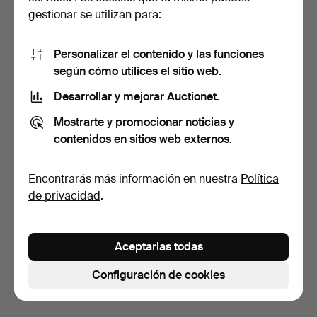
gestionar se utilizan para:
Personalizar el contenido y las funciones
según cómo utilices el sitio web.
Desarrollar y mejorar Auctionet.
DENISE DUPLOCK (SIGLO
2 ACUARELAS Y UN
Mostrarte y promocionar noticias y
XX), 2 GRABADOS.
GRABADO. (3).
7 días
7 días
contenidos en sitios web externos.
Estimación
Estimación
41 USD
41 USD
Encontrarás más información en nuestra
Política
de privacidad
.
Suscribir búsqueda
También puedes buscar en
nuestro archivo de
Aceptarlas todas
subastas concluidas
.
Configuración de cookies