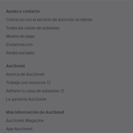
Navegación
Ayuda y contacto
en
Contacta con el servicio de atención al cliente
el
Todas las casas de subastas
pie
Modos de pago
de
Enviamos con
página
Redes sociales
Auctionet
Acerca de Auctionet
Trabaja con nosotros
Adhiere tu casa de subastas
La garantía Auctionet
Más información de Auctionet
Auctionet Magazine
App Auctionet