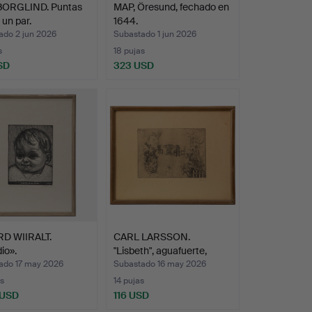
BORGLIND. Puntas
MAP, Öresund, fechado en
 un par.
1644.
ado 2 jun 2026
Subastado 1 jun 2026
s
18 pujas
SD
323 USD
D WIIRALT.
CARL LARSSON.
io».
"Lisbeth", aguafuerte,
firma…
ado 17 may 2026
Subastado 16 may 2026
s
14 pujas
 USD
116 USD