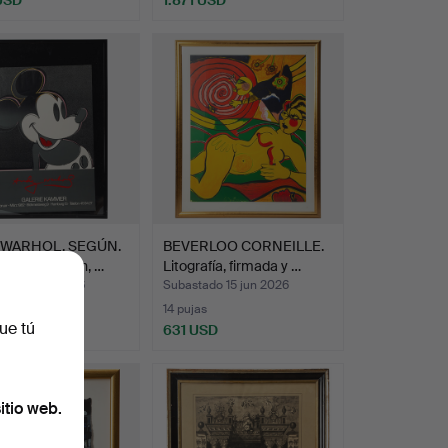
 WARHOL. SEGÚN.
BEVERLOO CORNEILLE.
 de exposición, …
Litografía, firmada y …
ado 15 jun 2026
Subastado 15 jun 2026
14 pujas
ue tú
D
631 USD
itio web.