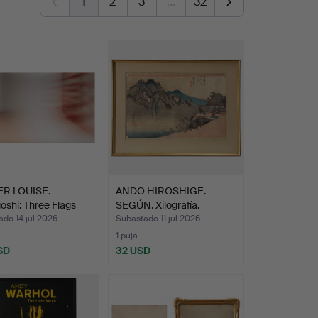
1
2
3
…
32
R LOUISE.
ANDO HIROSHIGE.
oshi: Three Flags
SEGÚN. Xilografía.
do 14 jul 2026
Subastado 11 jul 2026
1 puja
SD
32 USD