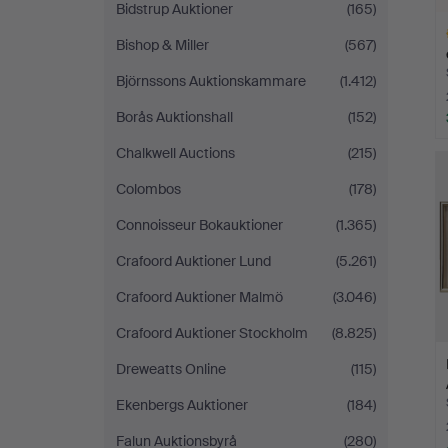
Bidstrup Auktioner
(165)
Bishop & Miller
(567)
Björnssons Auktionskammare
(1.412)
Borås Auktionshall
(152)
L
Chalkwell Auctions
(215)
s
Colombos
(178)
Connoisseur Bokauktioner
(1.365)
Crafoord Auktioner Lund
(5.261)
Crafoord Auktioner Malmö
(3.046)
Crafoord Auktioner Stockholm
(8.825)
Dreweatts Online
(115)
Ekenbergs Auktioner
(184)
Falun Auktionsbyrå
(280)