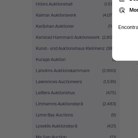
Höörs Auktionshall
(1.518)
Mos
Kalmar Auktionsverk
(4.070)
Karljohan Auktioner
(116)
Encontra
Karlstad Hammarö Auktionsverk
(2.804)
Kunst- und Auktionshaus Kleinhenz
(382)
Kurage Auktion
(1)
Laholms Auktionskammare
(2.960)
Lawrences Auctioneers
(1.539)
Leiflers Auktionshus
(475)
Limhamns Auktionsbyrå
(2.483)
Lyme Bay Auctions
(9)
Lysekils Auktionsbyrå
(421)
Ma San Auction
(21)