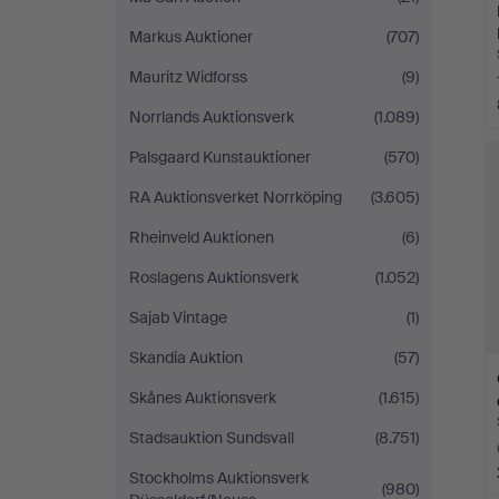
Markus Auktioner
(707)
Mauritz Widforss
(9)
Norrlands Auktionsverk
(1.089)
Palsgaard Kunstauktioner
(570)
RA Auktionsverket Norrköping
(3.605)
Rheinveld Auktionen
(6)
Roslagens Auktionsverk
(1.052)
Sajab Vintage
(1)
Skandia Auktion
(57)
Skånes Auktionsverk
(1.615)
Stadsauktion Sundsvall
(8.751)
Stockholms Auktionsverk
(980)