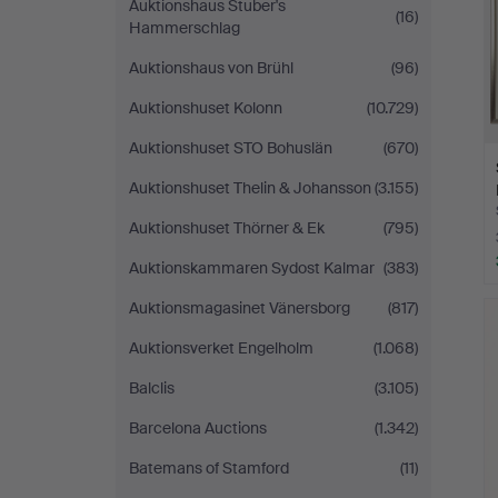
Auktionshaus Stuber's
(16)
Hammerschlag
Auktionshaus von Brühl
(96)
Auktionshuset Kolonn
(10.729)
Auktionshuset STO Bohuslän
(670)
Auktionshuset Thelin & Johansson
(3.155)
Auktionshuset Thörner & Ek
(795)
Auktionskammaren Sydost Kalmar
(383)
Auktionsmagasinet Vänersborg
(817)
Auktionsverket Engelholm
(1.068)
Balclis
(3.105)
Barcelona Auctions
(1.342)
Batemans of Stamford
(11)