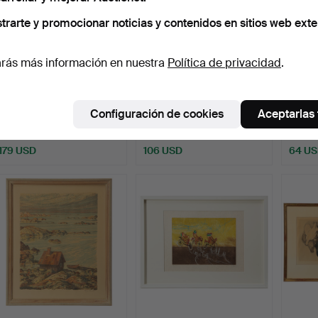
trarte y promocionar noticias y contenidos en sitios web exte
rás más información en nuestra
Política de privacidad
.
MABUCHI TORU.
JAMES COIGNARD.
SVEN L
Xilografía, firmada,
Aguafuerte al carborundo,
en col
Configuración de cookies
Aceptarlas
fechada…
…
Subastado 12 jun 2026
Subastado 12 jun 2026
Subast
4 pujas
9 pujas
7 pujas
179 USD
106 USD
64 U