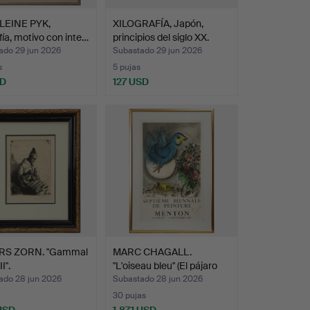
EINE PYK,
XILOGRAFÍA, Japón,
afía, motivo con inte…
principios del siglo XX.
ado 29 jun 2026
Subastado 29 jun 2026
s
5 pujas
SD
127 USD
RS ZORN. "Gammal
MARC CHAGALL.
I".
"L'oiseau bleu" (El pájaro
a…
ado 28 jun 2026
Subastado 28 jun 2026
30 pujas
 USD
1.871 USD