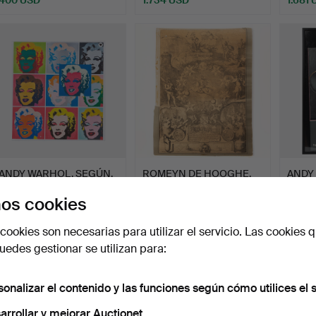
ANDY WARHOL. SEGÚN.
ROMEYN DE HOOGHE.
ANDY
Marilyn Monroe.
Grabado en cobre, "Virtu…
Cartel
os cookies
Subastado 28 jun 2026
Subastado 25 jun 2026
Subast
26 pujas
4 pujas
9 pujas
cookies son necesarias para utilizar el servicio. Las cookies q
2.101 USD
58 USD
74 US
edes gestionar se utilizan para:
sonalizar el contenido y las funciones según cómo utilices el s
arrollar y mejorar Auctionet.