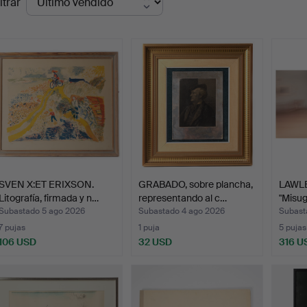
ltrar
de
emate
SVEN X:ET ERIXSON.
GRABADO, sobre plancha,
LAWLE
Litografía, firmada y n…
representando al c…
"Misug
(sw…
Subastado 5 ago 2026
Subastado 4 ago 2026
Subasta
7 pujas
1 puja
5 pujas
106 USD
32 USD
316 U