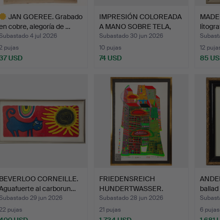
JAN GOEREE. Grabado
IMPRESIÓN COLOREADA
MADEL
en cobre, alegoría de …
A MANO SOBRE TELA,
litogr
Chi…
Subastado 4 jul 2026
Subastado 30 jun 2026
Subast
2 pujas
10 pujas
12 puja
37 USD
74 USD
85 U
ote
eleccionado
BEVERLOO CORNEILLE.
FRIEDENSREICH
ANDE
Aguafuerte al carborun…
HUNDERTWASSER.
ballad I
"Good morning…
Subastado 29 jun 2026
Subastado 28 jun 2026
Subast
22 pujas
21 pujas
6 pujas
400 USD
1.734 USD
1.681