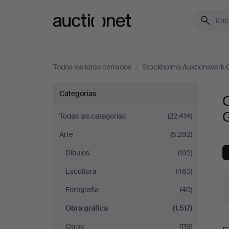
Auctionet.com
Todos los lotes cerrados
/
Stockholms Auktionsverk 
Obra
Categorías
O
gráfica
Todas las categorías
(22.414)
Arte
(5.292)
en
Dibujos
(192)
Stockholms
Escultura
(463)
Auktionsverk
Fotografía
(40)
Obra gráfica
(1.517)
Göteborg
P
Otros
(119)