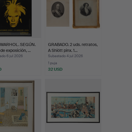
 WARHOL. SEGÚN.
GRABADO. 2 uds. retratos,
 de exposición, …
A Shiött pinx. 1…
do 6 jul 2026
Subastado 4 jul 2026
1 puja
D
32 USD