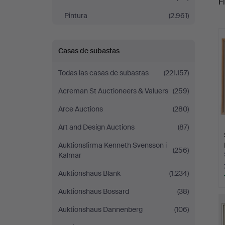
Fi
Pintura
(2.961)
r
Casas de subastas
Todas las casas de subastas
(221.157)
Acreman St Auctioneers & Valuers
(259)
Arce Auctions
(280)
Art and Design Auctions
(87)
Auktionsfirma Kenneth Svensson i
(256)
Kalmar
Auktionshaus Blank
(1.234)
Auktionshaus Bossard
(38)
Auktionshaus Dannenberg
(106)