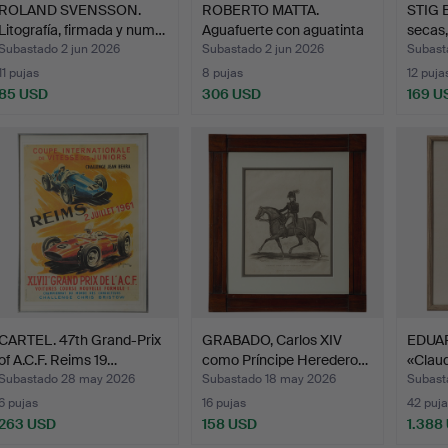
ROLAND SVENSSON.
ROBERTO MATTA.
STIG 
Litografía, firmada y num…
Aguafuerte con aguatinta
secas,
en…
Subastado 2 jun 2026
Subastado 2 jun 2026
Subast
11 pujas
8 pujas
12 puja
85 USD
306 USD
169 U
CARTEL. 47th Grand-Prix
GRABADO, Carlos XIV
EDUAR
of A.C.F. Reims 19…
como Príncipe Heredero…
«Claud
Subastado 28 may 2026
Subastado 18 may 2026
Subast
6 pujas
16 pujas
42 puja
263 USD
158 USD
1.388