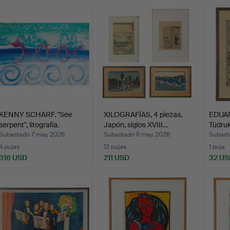
KENNY SCHARF. "See
XILOGRAFÍAS, 4 piezas,
EDUAR
serpent", litografía.
Japón, siglos XVIII…
Tüdru
Subastado 7 may 2026
Subastado 6 may 2026
Subast
4 pujas
12 pujas
1 puja
316 USD
211 USD
32 US