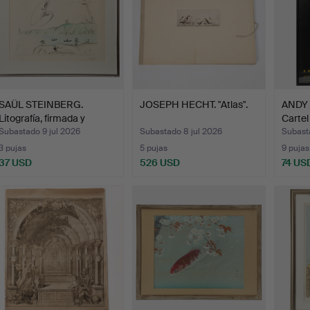
SAÜL STEINBERG.
JOSEPH HECHT. "Atlas".
ANDY
Litografía, firmada y
Cartel
nume…
Subastado 9 jul 2026
Subastado 8 jul 2026
Subasta
3 pujas
5 pujas
9 pujas
37 USD
526 USD
74 US