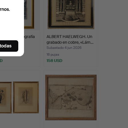
rnos.
IDBERG, litografía
ALBERT HAELWEGH. Un
or, firmada…
grabado en cobre, «Lám…
 todas
ado 9 jun 2026
Subastado 4 jun 2026
16 pujas
SD
158 USD