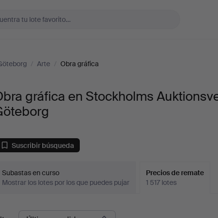
Göteborg
/
Arte
/
Obra gráfica
bra gráfica en Stockholms Auktionsv
Göteborg
Suscribir búsqueda
Subastas en curso
Precios de remate
Mostrar los lotes por los que puedes pujar
1 517 lotes
recios