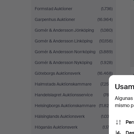
Formstad Auktioner
(1.736)
Garpenhus Auktioner
(16.964)
Gomér & Andersson Jönköping
(1.080)
Gomér & Andersson Linköping
(10.156)
Gomér & Andersson Norrköping
(3.889)
Gomér & Andersson Nyköping
(1.928)
Göteborgs Auktionsverk
(16.468)
Halmstads Auktionskammare
(7.256)
Usam
Handelslagret Auktionsservice
(762)
Algunas 
mismo pu
Helsingborgs Auktionskammare
(11.820)
Hälsinglands Auktionsverk
(1.032)
Per
Höganäs Auktionsverk
(1.174)
Des