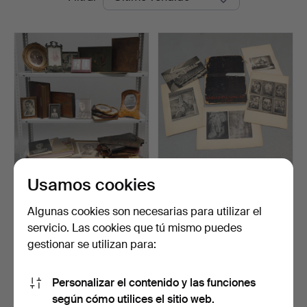
de
remate
Usamos cookies
FOTOGRAFÍAS, lote, entre
PORTAFOLIO, 17 láminas
otros álbumes, si…
con fotografías de …
Subastado 8 jun 2026
Subastado 16 abr 2026
Algunas cookies son necesarias para utilizar el
17 pujas
1 puja
servicio. Las cookies que tú mismo puedes
158 USD
43 USD
gestionar se utilizan para:
Suscribir búsqueda
Personalizar el contenido y las funciones
según cómo utilices el sitio web.