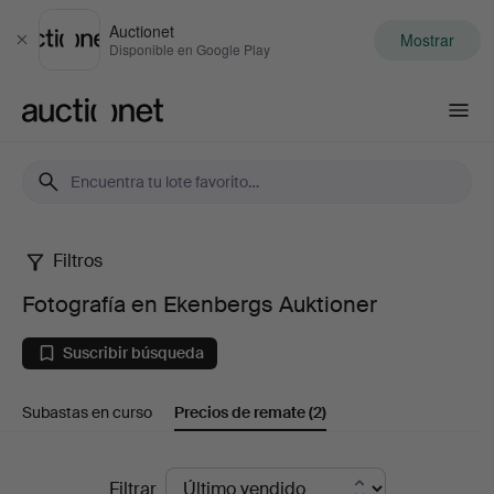
Auctionet
Mostrar
Cerrar
Disponible en Google Play
Auctionet.com
Filtros
Fotografía
Fotografía en Ekenbergs Auktioner
en
Suscribir búsqueda
Ekenbergs
Subastas en curso
Precios de remate
(2)
Auktioner
Precios
Filtrar