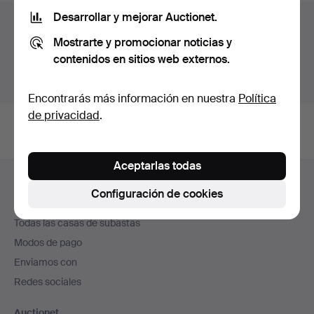
Desarrollar y mejorar Auctionet.
Archivo de subastas
Mostrarte y promocionar noticias y
Estás buscando en el archivo de subastas concluidas.
contenidos en sitios web externos.
Mostrar las subastas en curso.
Encontrarás más información en nuestra
Política
de privacidad
.
Aceptarlas todas
Navegación
Ayuda y contacto
en
Configuración de cookies
Contacta con el servicio de atención al cliente
el
Todas las casas de subastas
pie
Modos de pago
de
Enviamos con
página
Redes sociales
Auctionet