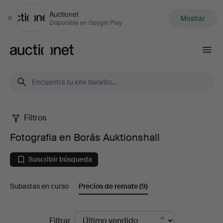
Auctionet
Mostrar
Cerrar
Disponible en Google Play
Auctionet.com
Filtros
Fotografía
Fotografía en Borås Auktionshall
en
Suscribir búsqueda
Borås
Subastas en curso
Precios de remate
(9)
Auktionshall
Precios
Filtrar