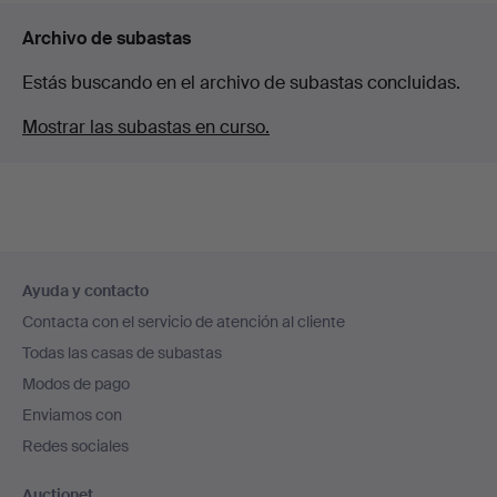
Archivo de subastas
Estás buscando en el archivo de subastas concluidas.
Mostrar las subastas en curso.
Navegación
Ayuda y contacto
en
Contacta con el servicio de atención al cliente
el
Todas las casas de subastas
pie
Modos de pago
de
Enviamos con
página
Redes sociales
Auctionet