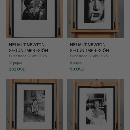
HELMUT NEWTON.
HELMUT NEWTON.
SEGÚN. IMPRESIÓN
SEGÚN. IMPRESIÓN
OFFSET, «D…
OFFSET, «D…
Subastado 23 abr 2026
Subastado 23 abr 2026
13 pujas
6 pujas
232 USD
53 USD