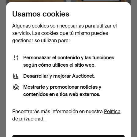
Usamos cookies
HELMUT NEWTON.
HELMUT NEWTON.
SEGÚN. IMPRESIÓN
SEGÚN. IMPRESIÓN
OFFSET, «L…
OFFSET, «I…
Subastado 23 abr 2026
Subastado 11 abr 2026
Algunas cookies son necesarias para utilizar el
10 pujas
14 pujas
servicio. Las cookies que tú mismo puedes
74 USD
100 USD
gestionar se utilizan para:
Personalizar el contenido y las funciones
según cómo utilices el sitio web.
Desarrollar y mejorar Auctionet.
Mostrarte y promocionar noticias y
contenidos en sitios web externos.
Encontrarás más información en nuestra
Política
HELMUT NEWTON.
HELMUT NEWTON.
de privacidad
.
SEGÚN. IMPRESIÓN
SEGÚN. IMPRESIÓN
OFFSET, «A…
OFFSET, «M…
Subastado 11 abr 2026
Subastado 11 abr 2026
9 pujas
19 pujas