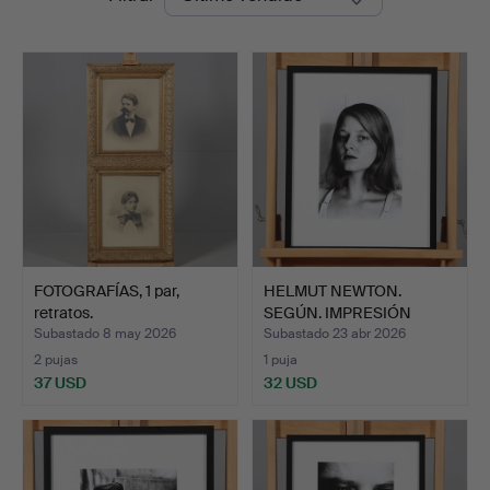
de
remate
FOTOGRAFÍAS, 1 par,
HELMUT NEWTON.
retratos.
SEGÚN. IMPRESIÓN
OFFSET, «J…
Subastado 8 may 2026
Subastado 23 abr 2026
2 pujas
1 puja
37 USD
32 USD