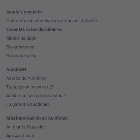
Navegación
Ayuda y contacto
en
Contacta con el servicio de atención al cliente
el
Todas las casas de subastas
pie
Modos de pago
de
Enviamos con
página
Redes sociales
Auctionet
Acerca de Auctionet
Trabaja con nosotros
Adhiere tu casa de subastas
La garantía Auctionet
Más información de Auctionet
Auctionet Magazine
App Auctionet