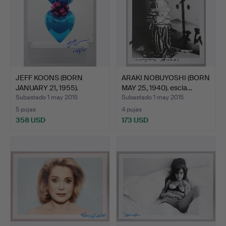
JEFF KOONS (BORN
ARAKI NOBUYOSHI (BORN
JANUARY 21, 1955).
MAY 25, 1940). escla…
Sagrad…
Subastado 1 may 2015
Subastado 1 may 2015
5 pujas
4 pujas
358 USD
173 USD