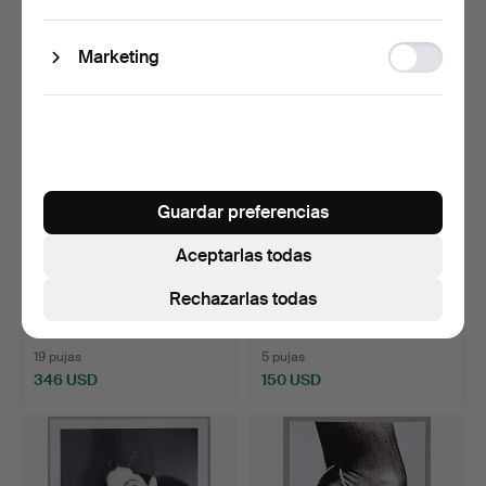
storage
339 USD
520 USD
Ad
Marketing
storage
Guardar preferencias
Aceptarlas todas
HELMUT NEWTON (1920-
HELMUT NEWTON (1920-
Rechazarlas todas
2004). ellos estan vin…
2004). Lisa Lyon en Pa…
Subastado 27 nov 2014
Subastado 22 nov 2014
19 pujas
5 pujas
346 USD
150 USD