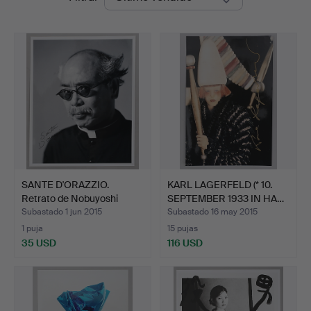
de
remate
SANTE D'ORAZZIO.
KARL LAGERFELD (* 10.
Retrato de Nobuyoshi
SEPTEMBER 1933 IN HA…
Arak…
Subastado 1 jun 2015
Subastado 16 may 2015
1 puja
15 pujas
35 USD
116 USD