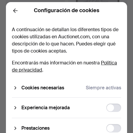
Configuración de cookies
HELMUT NEWTON (1920-
HELMUT NEWTON (1920-
Back
2004). "Cocodrilo comi…
2004).
Subastado 21 dic 2014
Subastado 21 dic 2014
A continuación se detallan los diferentes tipos de
3 pujas
2 pujas
cookies utilizadas en Auctionet.com, con una
231 USD
231 USD
descripción de lo que hacen. Puedes elegir qué
tipos de cookies aceptas.
Encontrarás más información en nuestra
Política
de privacidad
.
Cookies necesarias
Siempre activas
Function
Experiencia mejorada
HELMUT NEWTON (1920-
ARAKI NOBUYOSHI.
storage
2004). el gran desnudo.
tatuaje de tokio.
Subastado 16 dic 2014
Subastado 29 nov 2014
Statistic
Prestaciones
15 pujas
8 pujas