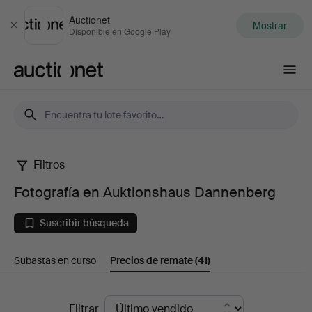
Auctionet
Mostrar
Cerrar
Disponible en Google Play
Auctionet.com
Filtros
Fotografía
Fotografía en Auktionshaus Dannenberg
en
Suscribir búsqueda
Auktionshaus
Subastas en curso
Precios de remate
(41)
Dannenberg
Precios
Filtrar