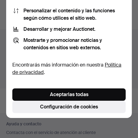
También puedes buscar en
nuestro archivo de
Personalizar el contenido y las funciones
subastas concluidas
.
según cómo utilices el sitio web.
Desarrollar y mejorar Auctionet.
Lotes en Alemania
Mostrarte y promocionar noticias y
contenidos en sitios web externos.
Estás viendo únicamente los lotes en Alemania.
Disponemos de un servicio de envío con tarifas planas
Encontrarás más información en nuestra
Política
para todas nuestras piezas.
de privacidad
.
Mostrar lotes fuera de Alemania
Aceptarlas todas
Configuración de cookies
Navegación
Ayuda y contacto
en
Contacta con el servicio de atención al cliente
el