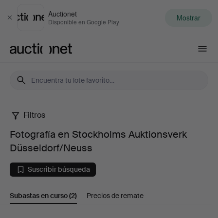
Auctionet
Mostrar
Cerrar
Disponible en Google Play
Auctionet.com
Filtros
Fotografía
Fotografía en Stockholms Auktionsverk
en
Düsseldorf/Neuss
Stockholms
Suscribir búsqueda
Auktionsverk
Subastas en curso
(2)
Precios de remate
Düsseldorf/Neuss