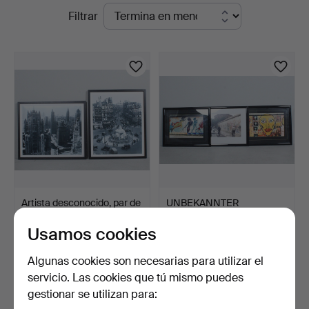
Subastas
Filtrar
en
curso
Artista desconocido, par de
UNBEKANNTER
fotografías, '…
KÜNSTLER. Tres
Usamos cookies
fotografías / i…
8 horas 34 min
1 día
Estimación
Estimación
Algunas cookies son necesarias para utilizar el
93 USD
93 USD
servicio. Las cookies que tú mismo puedes
gestionar se utilizan para:
Suscribir búsqueda