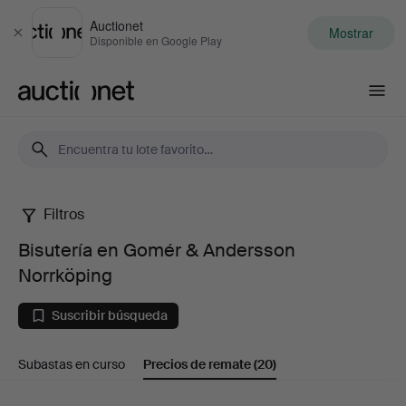
Auctionet
Mostrar
Cerrar
Disponible en Google Play
Auctionet.com
Filtros
Bisutería
Bisutería en Gomér & Andersson
en
Norrköping
Gomér
Suscribir búsqueda
&
Subastas en curso
Precios de remate
(20)
Andersson