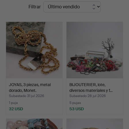
Precios
Filtrar
Norrköping
de
remate
JOYAS, 3 piezas, metal
BIJOUTERIER, lote,
dorado, Monet.
diversos materiales y f…
Subastado 31 jul 2026
Subastado 28 jul 2026
1 puja
5 pujas
32 USD
53 USD