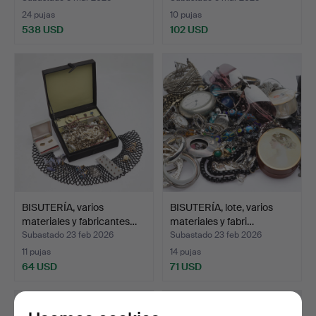
24 pujas
10 pujas
538 USD
102 USD
BISUTERÍA, varios
BISUTERÍA, lote, varios
materiales y fabricantes…
materiales y fabri…
Subastado 23 feb 2026
Subastado 23 feb 2026
11 pujas
14 pujas
64 USD
71 USD