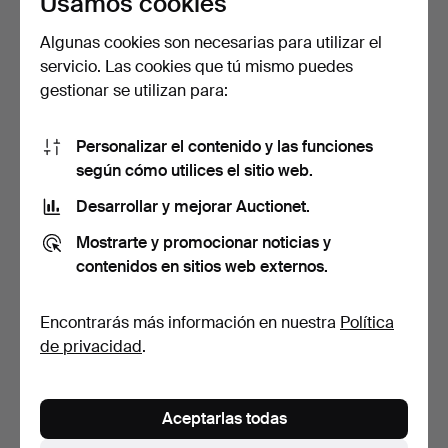
Usamos cookies
Algunas cookies son necesarias para utilizar el
servicio. Las cookies que tú mismo puedes
gestionar se utilizan para:
Personalizar el contenido y las funciones
según cómo utilices el sitio web.
BISUTERIER, joyas en
BISUTERÍA, parcialmente
estuches, varios mate…
plateada, con un p…
Desarrollar y mejorar Auctionet.
Subastado 23 feb 2026
Subastado 23 feb 2026
Mostrarte y promocionar noticias y
3 pujas
5 pujas
contenidos en sitios web externos.
37 USD
169 USD
Encontrarás más información en nuestra
Política
de privacidad
.
Aceptarlas todas