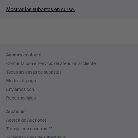
Mostrar las subastas en curso.
Navegación
Ayuda y contacto
en
Contacta con el servicio de atención al cliente
el
Todas las casas de subastas
pie
Modos de pago
de
Enviamos con
página
Redes sociales
Auctionet
Acerca de Auctionet
Trabaja con nosotros
Adhiere tu casa de subastas