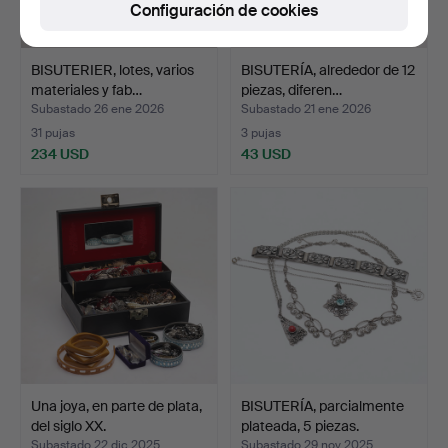
Configuración de cookies
BISUTERIER, lotes, varios
BISUTERÍA, alrededor de 12
materiales y fab…
piezas, diferen…
Subastado 26 ene 2026
Subastado 21 ene 2026
31 pujas
3 pujas
234 USD
43 USD
Una joya, en parte de plata,
BISUTERÍA, parcialmente
del siglo XX.
plateada, 5 piezas.
Subastado 22 dic 2025
Subastado 29 nov 2025