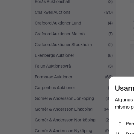
Borås Auktionshall
(3)
Chalkwell Auctions
(170)
Crafoord Auktioner Lund
(4)
Crafoord Auktioner Malmö
(7)
Crafoord Auktioner Stockholm
(2)
Ekenbergs Auktioner
(8)
Falun Auktionsbyrå
(3)
Formstad Auktioner
(69)
Usam
Garpenhus Auktioner
(9)
Gomér & Andersson Jönköping
(30)
Algunas 
mismo pu
Gomér & Andersson Linköping
(144)
Gomér & Andersson Norrköping
(20)
Per
Gomér & Andersson Nyköping
(96)