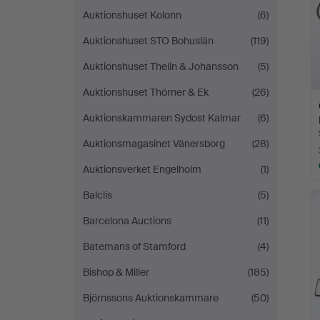
Auktionshuset Kolonn
(6)
Auktionshuset STO Bohuslän
(119)
Auktionshuset Thelin & Johansson
(5)
Auktionshuset Thörner & Ek
(26)
Auktionskammaren Sydost Kalmar
(6)
Auktionsmagasinet Vänersborg
(28)
Auktionsverket Engelholm
(1)
Balclis
(5)
Barcelona Auctions
(11)
Batemans of Stamford
(4)
Bishop & Miller
(185)
Björnssons Auktionskammare
(50)