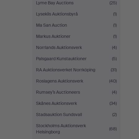
Lyme Bay Auctions
(25)
Lysekils Auktionsbyrå
(1)
Ma San Auction
(1)
Markus Auktioner
(1)
Norrlands Auktionsverk
(4)
Palsgaard Kunstauktioner
(5)
RA Auktionsverket Norrköping
(31)
Roslagens Auktionsverk
(40)
Rumsey’s Auctioneers
(4)
Skånes Auktionsverk
(34)
Stadsauktion Sundsvall
(2)
Stockholms Auktionsverk
(68)
Helsingborg