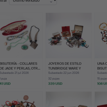
ltrar
de
emate
BISUTERÍA - COLLARES
JOYEROS DE ESTILO
UNA 
DE JADE Y PERLAS, OTR…
TUNBRIDGE WARE Y
BISUT
EGIPCIO…
COLL
Subastado 21 jul 2026
Subastado 22 jun 2026
Subast
1 puja
32 pujas
15 puja
41 USD
339 USD
108 U