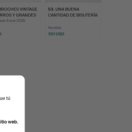
 BROCHES VINTAGE
53
.
UNA BUENA
ERROS Y GRANDES
CANTIDAD DE BISUTERÍA
Y RELOJES.
ado 6 ene 2026
Vendido
D
351 USD
onado
ue tú
itio web.