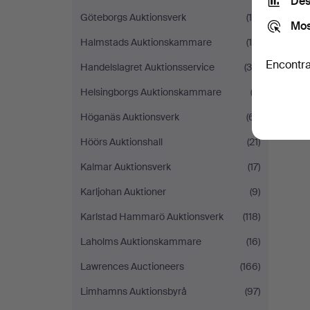
Des
Göteborgs Auktionsverk
(14)
Mos
Halmstads Auktionskammare
(19)
Encontra
Handelslagret Auktionsservice
(39)
Helsingborgs Auktionskammare
(2)
Höganäs Auktionsverk
(61)
Höörs Auktionshall
(21)
Kalmar Auktionsverk
(17)
Karljohan Auktioner
(9)
Karlstad Hammarö Auktionsverk
(118)
Laholms Auktionskammare
(16)
Lawrences Auctioneers
(166)
Limhamns Auktionsbyrå
(97)