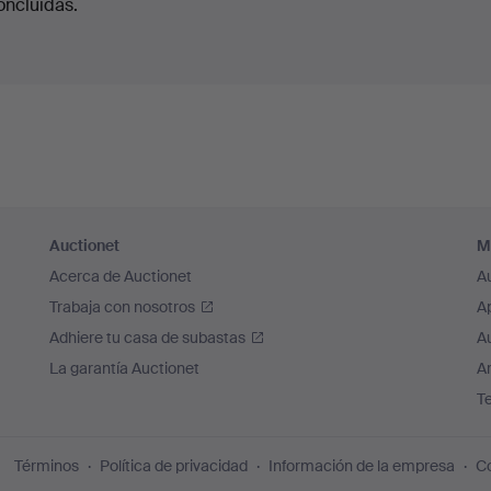
oncluidas.
Auctionet
M
Acerca de Auctionet
A
Trabaja con nosotros
A
Adhiere tu casa de subastas
A
La garantía Auctionet
Ar
T
Términos
Política de privacidad
Información de la empresa
Co