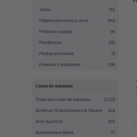
Fi
Joyas
(12)
r
Objetos preciosos y otros
(40)
Pedrería y juegos
(4)
Pendientes
(18)
Piedras preciosas
(1)
Pulseras y brazaletes
(28)
Casas de subastas
Todas las casas de subastas
(2.122)
Acreman St Auctioneers & Valuers
(33)
Arce Auctions
(22)
Auktionshaus Blank
(7)