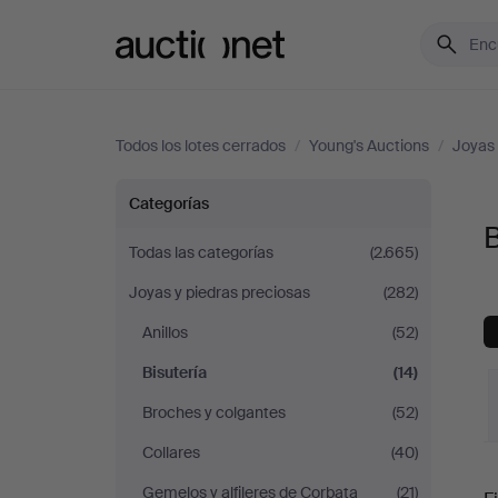
Auctionet.com
Todos los lotes cerrados
/
Young's Auctions
/
Joyas 
Bisutería
Categorías
B
en
Todas las categorías
(2.665)
Joyas y piedras preciosas
(282)
Young's
Anillos
(52)
Auctions
Bisutería
(14)
Broches y colgantes
(52)
Collares
(40)
P
Gemelos y alfileres de Corbata
(21)