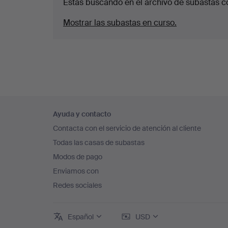
Estás buscando en el archivo de subastas c
Mostrar las subastas en curso.
Navegación
Ayuda y contacto
en
Contacta con el servicio de atención al cliente
el
Todas las casas de subastas
pie
Modos de pago
de
Enviamos con
página
Redes sociales
Español
USD