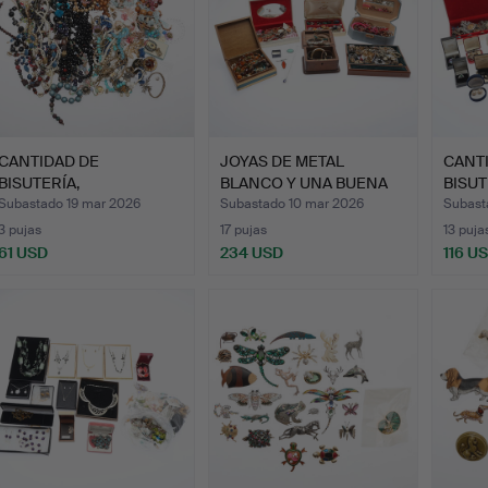
CANTIDAD DE
JOYAS DE METAL
CANT
BISUTERÍA,
BLANCO Y UNA BUENA
BISUT
PRINCIPALMENTE
CANTIDAD…
Subastado 19 mar 2026
Subastado 10 mar 2026
Subast
COLL…
3 pujas
17 pujas
13 puja
61 USD
234 USD
116 U