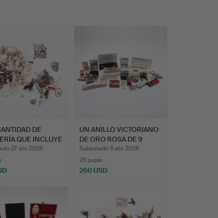
CANTIDAD DE
UN ANILLO VICTORIANO
ERÍA QUE INCLUYE
DE ORO ROSA DE 9
…
QUIL…
ado 27 abr 2026
Subastado 6 abr 2026
s
25 pujas
SD
260 USD