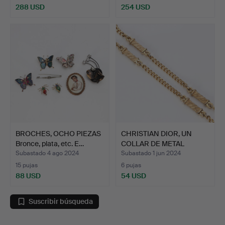
288 USD
254 USD
BROCHES, OCHO PIEZAS
CHRISTIAN DIOR, UN
Bronce, plata, etc. E…
COLLAR DE METAL
CHAPADO…
Subastado 4 ago 2024
Subastado 1 jun 2024
15 pujas
6 pujas
88 USD
54 USD
Suscribir búsqueda