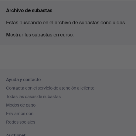
Archivo de subastas
Estás buscando en el archivo de subastas concluidas.
Mostrar las subastas en curso.
Navegación
Ayuda y contacto
en
Contacta con el servicio de atención al cliente
el
Todas las casas de subastas
pie
Modos de pago
de
Enviamos con
página
Redes sociales
Auctionet