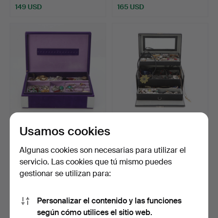
149 USD
165 USD
Usamos cookies
JOYERO CON JOYAS,
JOYERO CON JOYAS Y
RELOJES Y BISUTERÍA.
BISUTERÍA. Plata y meta…
Pla…
Subastado 22 feb 2025
Subastado 6 feb 2025
Algunas cookies son necesarias para utilizar el
17 pujas
20 pujas
servicio. Las cookies que tú mismo puedes
101 USD
138 USD
gestionar se utilizan para:
Personalizar el contenido y las funciones
según cómo utilices el sitio web.