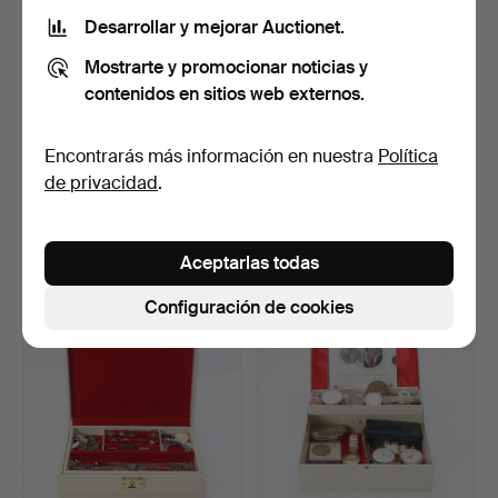
Desarrollar y mejorar Auctionet.
Mostrarte y promocionar noticias y
contenidos en sitios web externos.
Encontrarás más información en nuestra
Política
BISUTERÍA Y BISUTERÍA
BISUTERÍA DE FIESTA.
de privacidad
.
PARA FIESTAS. Plata,…
Plata y metal con per…
Subastado 19 ene 2025
Subastado 17 ene 2025
29 pujas
7 pujas
Aceptarlas todas
178 USD
95 USD
Configuración de cookies