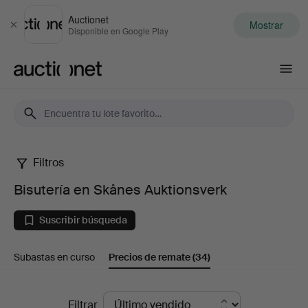
Auctionet
Mostrar
Cerrar
Disponible en Google Play
Auctionet.com
Filtros
Bisutería
Bisutería en Skånes Auktionsverk
en
Suscribir búsqueda
Skånes
Subastas en curso
Precios de remate
(34)
Auktionsverk
Precios
Filtrar