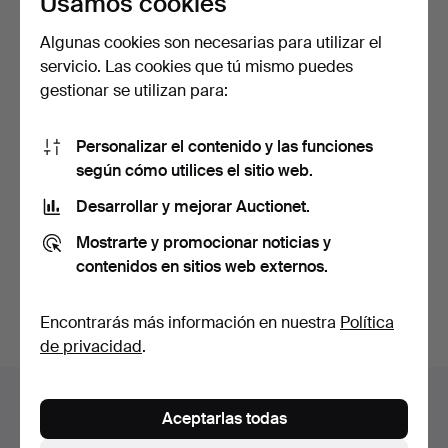
Usamos cookies
Algunas cookies son necesarias para utilizar el
servicio. Las cookies que tú mismo puedes
gestionar se utilizan para:
Personalizar el contenido y las funciones
según cómo utilices el sitio web.
BJÖRN WECKSTRÖM. UN
COLGANTE, Lapinvuokko,…
Desarrollar y mejorar Auctionet.
Subastado 17 may 2024
Mostrarte y promocionar noticias y
22 pujas
contenidos en sitios web externos.
254 USD
Suscribir búsqueda
Encontrarás más información en nuestra
Política
de privacidad
.
Archivo de subastas
Aceptarlas todas
Estás buscando en el archivo de subastas concluidas.