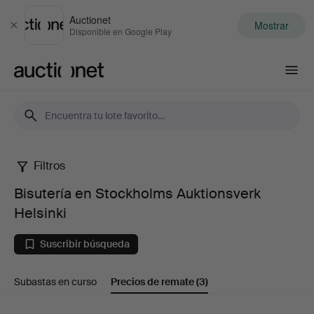
Auctionet
Mostrar
Cerrar
Disponible en Google Play
Auctionet.com
Filtros
Bisutería
Bisutería en Stockholms Auktionsverk
en
Helsinki
Stockholms
Suscribir búsqueda
Auktionsverk
Subastas en curso
Precios de remate
(3)
Helsinki