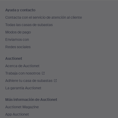
Navegación
Ayuda y contacto
en
Contacta con el servicio de atención al cliente
el
Todas las casas de subastas
pie
Modos de pago
de
Enviamos con
página
Redes sociales
Auctionet
Acerca de Auctionet
Trabaja con nosotros
Adhiere tu casa de subastas
La garantía Auctionet
Más información de Auctionet
Auctionet Magazine
App Auctionet