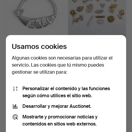
Usamos cookies
Pendientes largos y pulsera
Diecisiete broches y
en forma de pe…
hebillas en metal, vi…
Subastado 17 abr 2026
Subastado 11 nov 2025
Algunas cookies son necesarias para utilizar el
1 puja
4 pujas
servicio. Las cookies que tú mismo puedes
35 USD
47 USD
gestionar se utilizan para:
Personalizar el contenido y las funciones
según cómo utilices el sitio web.
Desarrollar y mejorar Auctionet.
Mostrarte y promocionar noticias y
contenidos en sitios web externos.