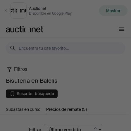
Auctionet
Mostrar
Cerrar
Disponible en Google Play
Auctionet.com
Filtros
Bisutería
Bisutería en Balclis
en
Suscribir búsqueda
Balclis
Subastas en curso
Precios de remate
(5)
Precios
Filtrar