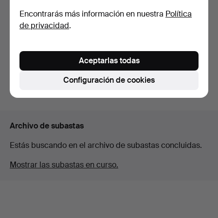
Encontrarás más información en nuestra
Política
Noventa y cuatro rosarios
de privacidad
.
en diversos mate…
Subastado 21 feb 2025
13 pujas
Aceptarlas todas
104 USD
Configuración de cookies
Suscribir búsqueda
Archivo de subastas
Estás buscando en el archivo de subastas concluidas.
Mostrar las subastas en curso.