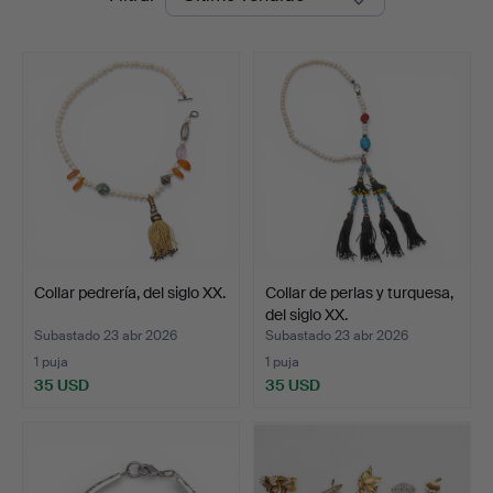
de
remate
Collar pedrería, del siglo XX.
Collar de perlas y turquesa,
del siglo XX.
Subastado 23 abr 2026
Subastado 23 abr 2026
1 puja
1 puja
35 USD
35 USD