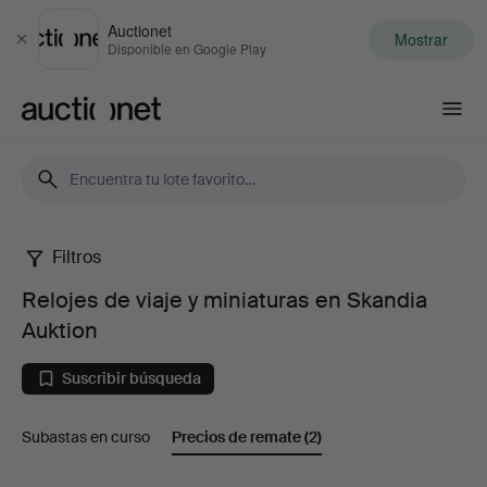
Auctionet
Mostrar
Cerrar
Disponible en Google Play
Auctionet.com
Filtros
Relojes
Relojes de viaje y miniaturas en Skandia
de
Auktion
viaje
Suscribir búsqueda
y
Subastas en curso
Precios de remate
(2)
miniaturas