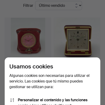
Precios
Filtrar
en
de
Skandia
remate
Auktion
Usamos cookies
SCHILD CO, Reloj de viaje,
JUNGHANS, reloj de viaje,
cambio de siglo…
década de 1960, …
Algunas cookies son necesarias para utilizar el
Subastado 1 ago 2026
Subastado 29 may 2026
servicio. Las cookies que tú mismo puedes
16 pujas
5 pujas
gestionar se utilizan para:
103 USD
96 USD
Personalizar el contenido y las funciones
Suscribir búsqueda