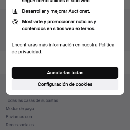
según cómo utilices el sitio web.
Desarrollar y mejorar Auctionet.
Archivo de subastas
Mostrarte y promocionar noticias y
contenidos en sitios web externos.
Estás buscando en el archivo de subastas concluidas.
Mostrar las subastas en curso.
Encontrarás más información en nuestra
Política
de privacidad
.
Aceptarlas todas
Navegación
Configuración de cookies
Ayuda y contacto
en
Contacta con el servicio de atención al cliente
el
Todas las casas de subastas
pie
Modos de pago
de
Enviamos con
página
Redes sociales