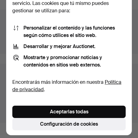
servicio. Las cookies que tú mismo puedes
gestionar se utilizan para:
Archivo de subastas
Personalizar el contenido y las funciones
Estás buscando en el archivo de subastas concluidas.
según cómo utilices el sitio web.
Mostrar las subastas en curso.
Desarrollar y mejorar Auctionet.
Mostrarte y promocionar noticias y
contenidos en sitios web externos.
Lotes en Suecia
Encontrarás más información en nuestra
Política
Estás viendo únicamente los lotes en Suecia.
de privacidad
.
Disponemos de un servicio de envío con tarifas planas
para todas nuestras piezas.
Aceptarlas todas
Mostrar lotes fuera de Suecia
Configuración de cookies