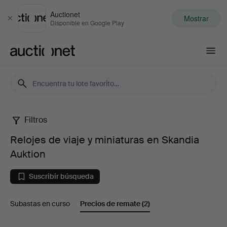
Auctionet
Mostrar
Cerrar
Disponible en Google Play
Auctionet.com
Filtros
Relojes
Relojes de viaje y miniaturas en Skandia
de
Auktion
viaje
Suscribir búsqueda
y
Subastas en curso
Precios de remate
(2)
miniaturas