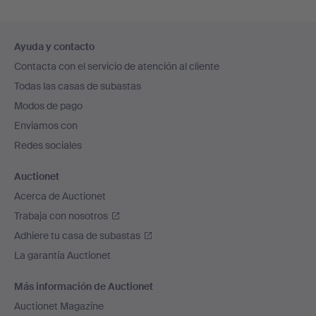
Navegación
Ayuda y contacto
en
Contacta con el servicio de atención al cliente
el
Todas las casas de subastas
pie
Modos de pago
de
Enviamos con
página
Redes sociales
Auctionet
Acerca de Auctionet
Trabaja con nosotros
Adhiere tu casa de subastas
La garantía Auctionet
Más información de Auctionet
Auctionet Magazine