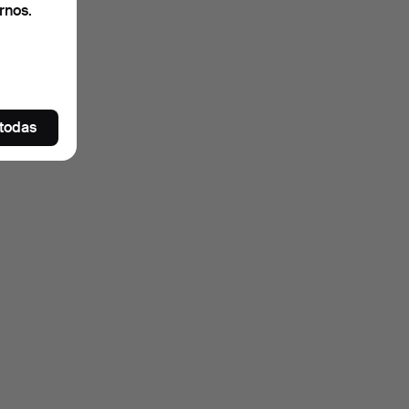
rnos.
 todas