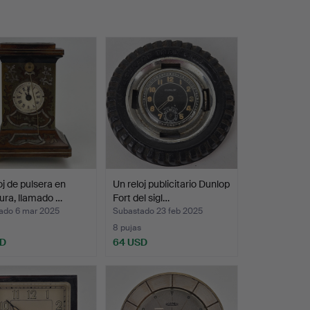
oj de pulsera en
Un reloj publicitario Dunlop
ura, llamado …
Fort del sigl…
ado 6 mar 2025
Subastado 23 feb 2025
8 pujas
SD
64 USD