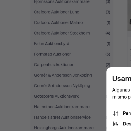
Björnssons Auktionskammare
(3)
Crafoord Auktioner Lund
(3)
Crafoord Auktioner Malmö
(1)
Crafoord Auktioner Stockholm
(4)
Falun Auktionsbyrå
(1)
Formstad Auktioner
(5)
Garpenhus Auktioner
(2)
Gomér & Andersson Jönköping
(1)
Usam
Gomér & Andersson Nyköping
(1)
Algunas 
Göteborgs Auktionsverk
(3)
mismo pu
Halmstads Auktionskammare
(1)
Per
Handelslagret Auktionsservice
(2)
Des
Helsingborgs Auktionskammare
(3)