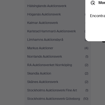
Mos
Hälsinglands Auktionsverk
(1)
Höganäs Auktionsverk
(2)
Encontra
Kalmar Auktionsverk
(7)
Karlstad Hammarö Auktionsverk
(4)
Limhamns Auktionsbyrå
(2)
Markus Auktioner
(4)
Norrlands Auktionsverk
(1)
RA Auktionsverket Norrköping
(2)
Skandia Auktion
(2)
Skånes Auktionsverk
(2)
Stockholms Auktionsverk Fine Art
(1)
Stockholms Auktionsverk Göteborg
(10)