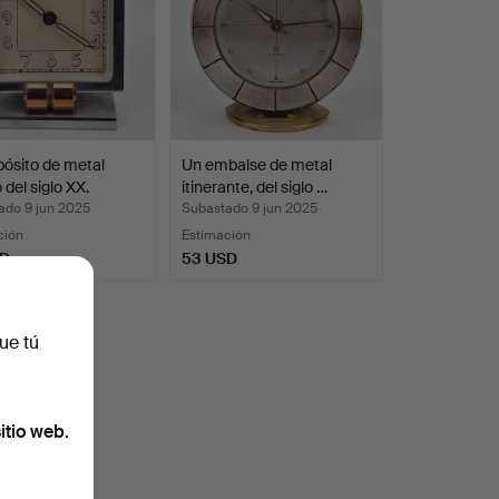
ósito de metal
Un embalse de metal
 del siglo XX.
itinerante, del siglo …
ado 9 jun 2025
Subastado 9 jun 2025
ción
Estimación
SD
53 USD
ue tú
itio web.