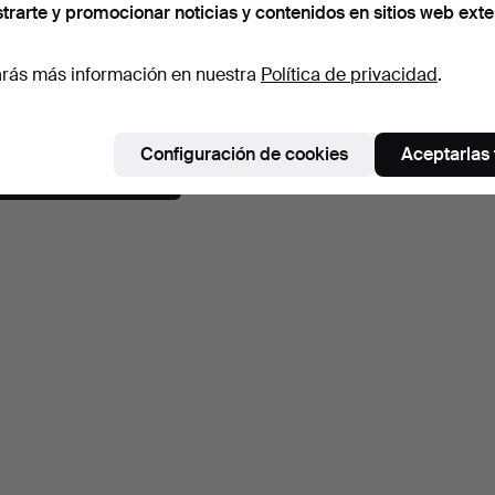
trarte y promocionar noticias y contenidos en sitios web exte
Un cyma reseur suizo del
siglo XX.
rás más información en nuestra
Política de privacidad
.
Subastado 10 jun 2025
Estimación
53 USD
Configuración de cookies
Aceptarlas
Suscribir búsqueda