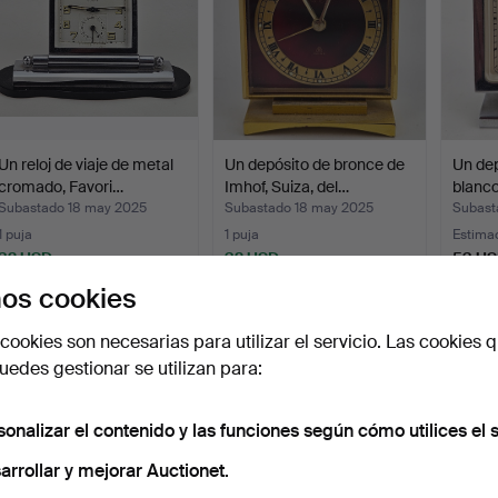
Un reloj de viaje de metal
Un depósito de bronce de
Un dep
cromado, Favori…
Imhof, Suiza, del…
blanco
Subastado 18 may 2025
Subastado 18 may 2025
Subast
1 puja
1 puja
Estima
32 USD
32 USD
53 U
os cookies
cookies son necesarias para utilizar el servicio. Las cookies q
edes gestionar se utilizan para:
sonalizar el contenido y las funciones según cómo utilices el s
arrollar y mejorar Auctionet.