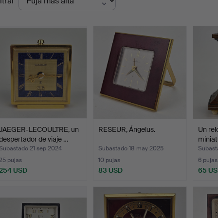
ltrar
de
emate
JAEGER-LECOULTRE, un
RESEUR, Ángelus.
Un rel
despertador de viaje …
miniat
Subastado 21 sep 2024
Subastado 18 may 2025
Subast
25 pujas
10 pujas
6 pujas
254 USD
83 USD
65 U