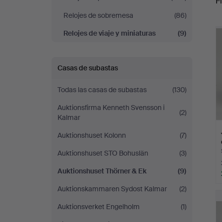
Fi
Auktionshuset
Relojes de sobremesa
(86)
r
Thörner
Relojes de viaje y miniaturas
(9)
&
Casas de subastas
Ek
Todas las casas de subastas
(130)
Auktionsfirma Kenneth Svensson i
(2)
Kalmar
Auktionshuset Kolonn
(7)
Auktionshuset STO Bohuslän
(3)
Auktionshuset Thörner & Ek
(9)
Auktionskammaren Sydost Kalmar
(2)
Auktionsverket Engelholm
(1)