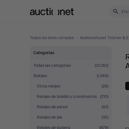
Auctionet.com
Todos los lotes cerrados
/
Auktionshuset Thörner & E
Relojes
Categorías
R
de
A
Todas las categorías
(25.182)
Relojes
(1.340)
viaje
Otros relojes
(29)
y
Relojes de bolsillo y cronómetros
(210)
miniaturas
Relojes de pared
(92)
Relojes de pie
(35)
en
P
Relojes de pulsera
(879)