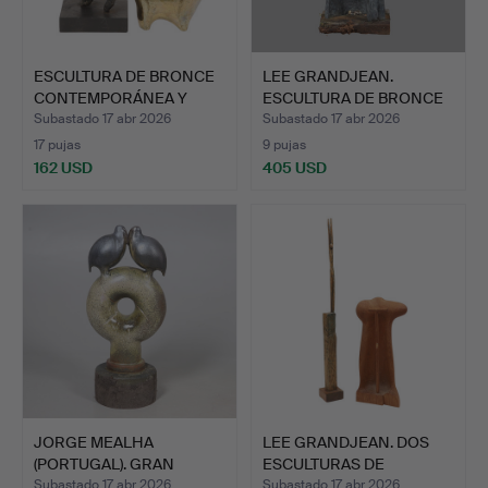
ESCULTURA DE BRONCE
LEE GRANDJEAN.
CONTEMPORÁNEA Y
ESCULTURA DE BRONCE
TORO D…
'THE SO…
Subastado 17 abr 2026
Subastado 17 abr 2026
17 pujas
9 pujas
162 USD
405 USD
JORGE MEALHA
LEE GRANDJEAN. DOS
(PORTUGAL). GRAN
ESCULTURAS DE
ESCULTURA DE…
MADERA.
Subastado 17 abr 2026
Subastado 17 abr 2026