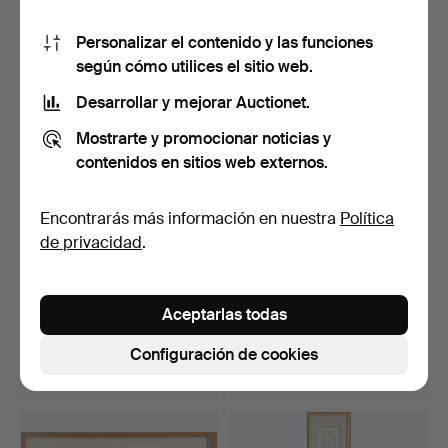
3 pujas
11 pujas
Personalizar el contenido y las funciones
135 USD
270 USD
según cómo utilices el sitio web.
Desarrollar y mejorar Auctionet.
Mostrarte y promocionar noticias y
contenidos en sitios web externos.
Encontrarás más información en nuestra
Política
de privacidad
.
BRIAN RICE (B.1936).
TREVOR SUTTON (B. 1955).
Aceptarlas todas
'TANGENTS'.
SIN TÍTULO.
Subastado 17 abr 2026
Subastado 17 abr 2026
Configuración de cookies
8 pujas
14 pujas
135 USD
206 USD