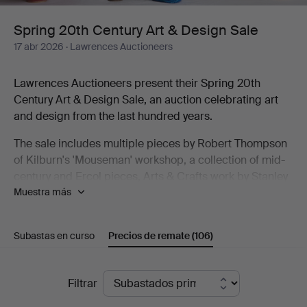
Design
Spring 20th Century Art & Design Sale
17 abr 2026
· Lawrences Auctioneers
Sale
Lawrences Auctioneers present their Spring 20th
Century Art & Design Sale, an auction celebrating art
and design from the last hundred years.
The sale includes multiple pieces by Robert Thompson
of Kilburn's 'Mouseman' workshop, a collection of mid-
century and Ercol pieces, Arts & Crafts work by Stanley
Muestra más
Webb Davies and Art Deco design. As well as furniture
the sale includes decorative arts from Lalique and
cameo glass to Georg Jensen silver and a
Subastas en curso
Precios de remate
(106)
Goldscheider Vienna figure.
The auction also includes a strong studio pottery
Precios
Filtrar
collection, with works by Richard Batterham, Rupert
de
Spira, Alan Caiger-Smith Gordon Baldwin and many