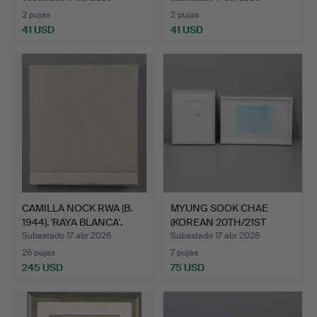
2 pujas
2 pujas
41 USD
41 USD
CAMILLA NOCK RWA (B.
MYUNG SOOK CHAE
1944). 'RAYA BLANCA'.
(KOREAN 20TH/21ST
CENTURY)…
Subastado 17 abr 2026
Subastado 17 abr 2026
26 pujas
7 pujas
245 USD
75 USD