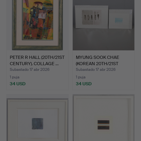
PETER R HALL (20TH/21ST
MYUNG SOOK CHAE
CENTURY). COLLAGE …
(KOREAN 20TH/21ST
CENTURY)…
Subastado 17 abr 2026
Subastado 17 abr 2026
1 puja
1 puja
34 USD
34 USD