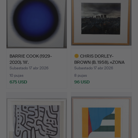
BARRIE COOK (1929-
CHRIS DORLEY-
2020). 'III'.
BROWN (B. 1958). «ZONA
DE INF…
Subastado 17 abr 2026
Subastado 17 abr 2026
10 pujas
8 pujas
675 USD
96 USD
Lote
seleccionado