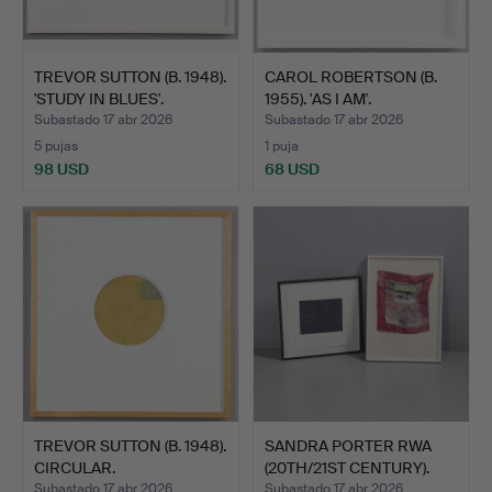
TREVOR SUTTON (B. 1948).
CAROL ROBERTSON (B.
'STUDY IN BLUES'.
1955). 'AS I AM'.
Subastado 17 abr 2026
Subastado 17 abr 2026
5 pujas
1 puja
98 USD
68 USD
TREVOR SUTTON (B. 1948).
SANDRA PORTER RWA
CIRCULAR.
(20TH/21ST CENTURY).
GRA…
Subastado 17 abr 2026
Subastado 17 abr 2026