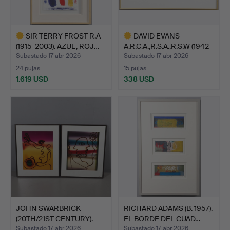
SIR TERRY FROST R.A
DAVID EVANS
(1915-2003). AZUL, ROJ…
A.R.C.A.,R.S.A.,R.S.W (1942-
20…
Subastado 17 abr 2026
Subastado 17 abr 2026
24 pujas
15 pujas
1.619 USD
338 USD
Lote
Lote
seleccionado
seleccionado
JOHN SWARBRICK
RICHARD ADAMS (B. 1957).
(20TH/21ST CENTURY).
EL BORDE DEL CUAD…
ESTUDI…
Subastado 17 abr 2026
Subastado 17 abr 2026