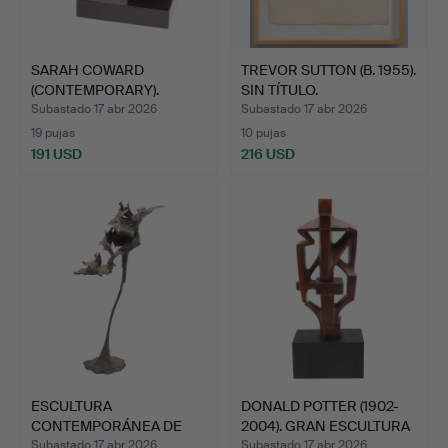
SARAH COWARD
TREVOR SUTTON (B. 1955).
(CONTEMPORARY).
SIN TÍTULO.
BRONCE DE LA …
Subastado 17 abr 2026
Subastado 17 abr 2026
19 pujas
10 pujas
191 USD
216 USD
ESCULTURA
DONALD POTTER (1902-
CONTEMPORÁNEA DE
2004). GRAN ESCULTURA
BRONCE DE UN ZA…
…
Subastado 17 abr 2026
Subastado 17 abr 2026