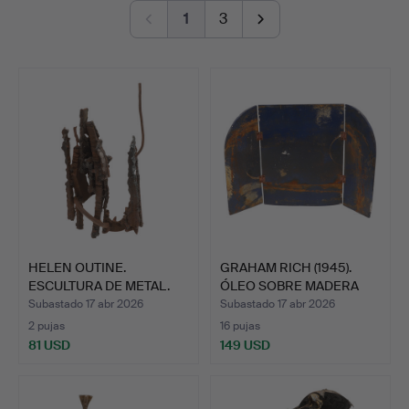
others, alongside sculptures by Ralph Brown RA,
1
3
remate
Sophie Ryder, Guy Taplin and Sokari Douglas Camp.
The paintings and works on paper includes works by Sir
Terry Frost RA, Gillian Ayres CBE RA, Alan Davie,
Duncan Grant, Josef Herman, Roger de Grey RA and
Richard Bawden among the highlights.
Welcome to the auction!
HELEN OUTINE.
GRAHAM RICH (1945).
ESCULTURA DE METAL.
ÓLEO SOBRE MADERA
FLOT…
Subastado 17 abr 2026
Subastado 17 abr 2026
2 pujas
16 pujas
81 USD
149 USD