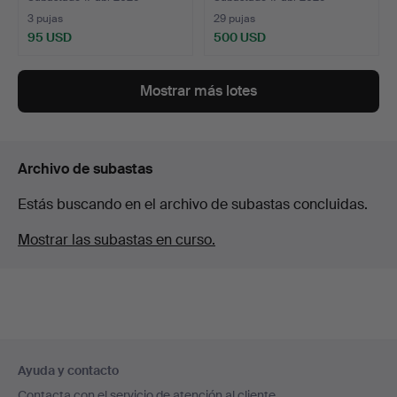
3 pujas
29 pujas
95 USD
500 USD
Mostrar más lotes
Archivo de subastas
Estás buscando en el archivo de subastas concluidas.
Mostrar las subastas en curso.
Navegación
Ayuda y contacto
en
Contacta con el servicio de atención al cliente