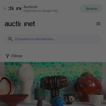
Auctionet
Mostrar
Cerrar
Disponible en Google Play
Auctionet.com
Filtros
Spring
20th
Century
Art
&