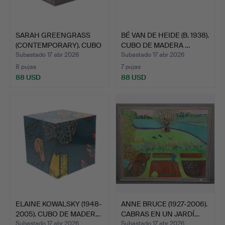
SARAH GREENGRASS
BÉ VAN DE HEIDE (B. 1938).
(CONTEMPORARY). CUBO
CUBO DE MADERA …
DE M…
Subastado 17 abr 2026
Subastado 17 abr 2026
8 pujas
7 pujas
88 USD
88 USD
ELAINE KOWALSKY (1948-
ANNE BRUCE (1927-2006).
2005). CUBO DE MADER…
CABRAS EN UN JARDÍ…
Subastado 17 abr 2026
Subastado 17 abr 2026