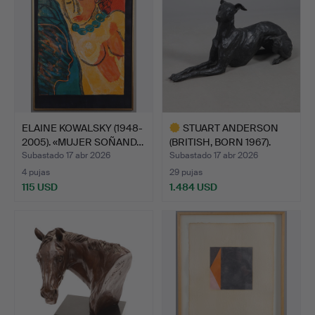
ELAINE KOWALSKY (1948-
STUART ANDERSON
2005). «MUJER SOÑAND…
(BRITISH, BORN 1967).
ESCU…
Subastado 17 abr 2026
Subastado 17 abr 2026
4 pujas
29 pujas
115 USD
1.484 USD
Lote
seleccionado