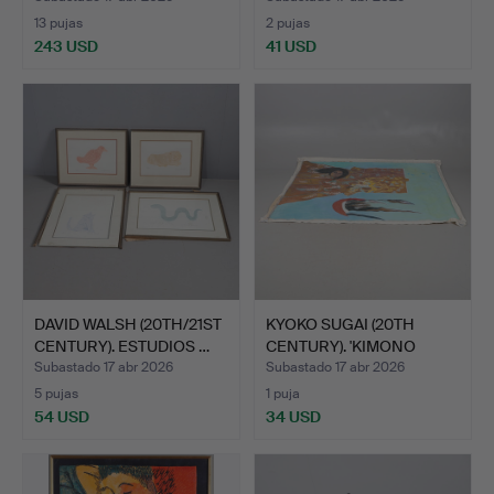
13 pujas
2 pujas
243 USD
41 USD
DAVID WALSH (20TH/21ST
KYOKO SUGAI (20TH
CENTURY). ESTUDIOS …
CENTURY). 'KIMONO
FEMENI…
Subastado 17 abr 2026
Subastado 17 abr 2026
5 pujas
1 puja
54 USD
34 USD