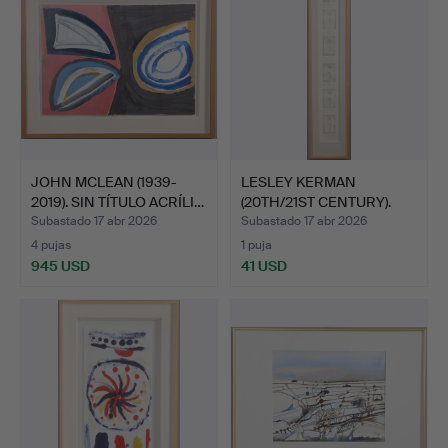
JOHN MCLEAN (1939-
LESLEY KERMAN
2019). SIN TÍTULO ACRÍLI…
(20TH/21ST CENTURY).
«OH BLE…
Subastado 17 abr 2026
Subastado 17 abr 2026
4 pujas
1 puja
945 USD
41 USD