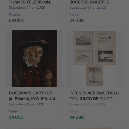
THAMES TELEVISION,
BOCETOS, BOCETOS
CON MOREC…
SUELTOS Y …
Subastado 17 jun 2026
Subastado 15 jun 2026
3 pujas
1 puja
68 USD
34 USD
Lote
seleccionado
ROSEMARY GARTNER
INTERÉS AERONÁUTICO -
(ALEMANA, 1918-1994), 'A …
CONJUNTO DE CINCO
IM…
Subastado 9 jun 2026
Subastado 8 jun 2026
1 puja
1 puja
34 USD
34 USD