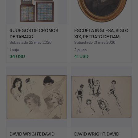
6 JUEGOS DE CROMOS
ESCUELA INGLESA, SIGLO
DE TABACO
XIX, RETRATO DE DAM…
ENMARCADOS, P…
Subastado 22 may 2026
Subastado 21 may 2026
1 puja
2 pujas
34 USD
41 USD
DAVID WRIGHT. DAVID
DAVID WRIGHT. DAVID