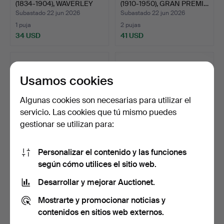
(1834-1904), WAVERLEY
(1910-1950), GRAN PREMI…
A…
Subastado 22 jun 2026
Subastado 22 jun 2026
1 puja
2 pujas
34 USD
41 USD
Usamos cookies
Algunas cookies son necesarias para utilizar el
servicio. Las cookies que tú mismo puedes
gestionar se utilizan para:
Personalizar el contenido y las funciones
FRANZ BERGMAN
COLECCIÓN DE FIGURAS
según cómo utilices el sitio web.
(1861-1936) - MODELO
DE RESINA CON
AUSTRIA…
TEMÁTIC…
Subastado 22 jun 2026
Subastado 18 jun 2026
Desarrollar y mejorar Auctionet.
8 pujas
1 puja
Mostrarte y promocionar noticias y
106 USD
34 USD
contenidos en sitios web externos.
Lote