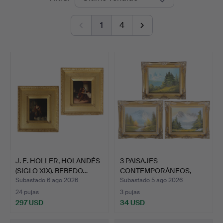
de
1
4
remate
J. E. HOLLER, HOLANDÉS
3 PAISAJES
(SIGLO XIX). BEBEDO…
CONTEMPORÁNEOS,
ÓLEO SOBRE LIEN…
Subastado 6 ago 2026
Subastado 5 ago 2026
24 pujas
3 pujas
297 USD
34 USD