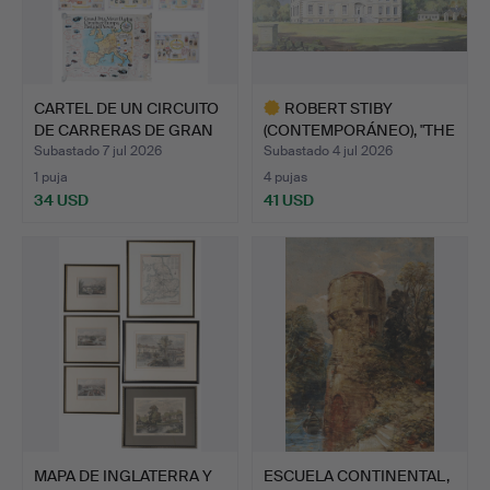
CARTEL DE UN CIRCUITO
ROBERT STIBY
DE CARRERAS DE GRAN
(CONTEMPORÁNEO), "THE
…
DESTRUC…
Subastado 7 jul 2026
Subastado 4 jul 2026
1 puja
4 pujas
34 USD
41 USD
Lote
seleccionado
MAPA DE INGLATERRA Y
ESCUELA CONTINENTAL,