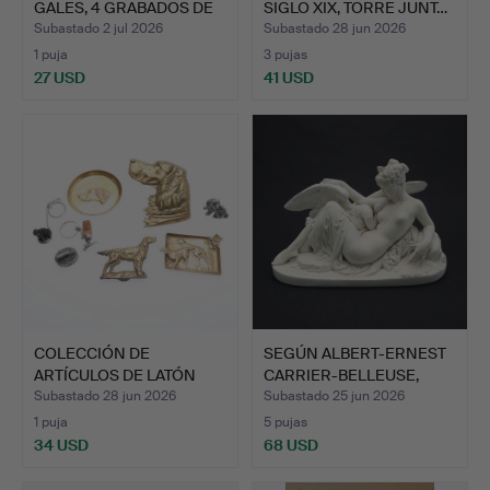
GALES, 4 GRABADOS DE
SIGLO XIX, TORRE JUNT…
…
Subastado 2 jul 2026
Subastado 28 jun 2026
1 puja
3 pujas
27 USD
41 USD
COLECCIÓN DE
SEGÚN ALBERT-ERNEST
ARTÍCULOS DE LATÓN
CARRIER-BELLEUSE,
CON TEMÁTI…
"LED…
Subastado 28 jun 2026
Subastado 25 jun 2026
1 puja
5 pujas
34 USD
68 USD