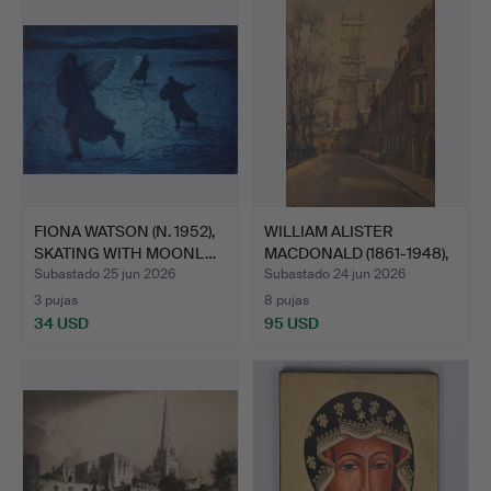
FIONA WATSON (N. 1952),
WILLIAM ALISTER
SKATING WITH MOONL…
MACDONALD (1861-1948),
"CO…
Subastado 25 jun 2026
Subastado 24 jun 2026
3 pujas
8 pujas
34 USD
95 USD