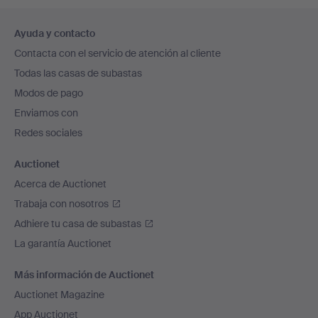
Navegación
Ayuda y contacto
en
Contacta con el servicio de atención al cliente
el
Todas las casas de subastas
pie
Modos de pago
de
Enviamos con
página
Redes sociales
Auctionet
Acerca de Auctionet
Trabaja con nosotros
Adhiere tu casa de subastas
La garantía Auctionet
Más información de Auctionet
Auctionet Magazine
App Auctionet