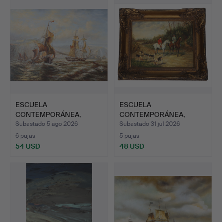
ESCUELA
ESCUELA
CONTEMPORÁNEA,
CONTEMPORÁNEA,
MARINA CON VELEROS.
CAZADORES A CABALLO…
Subastado 5 ago 2026
Subastado 31 jul 2026
6 pujas
5 pujas
54 USD
48 USD