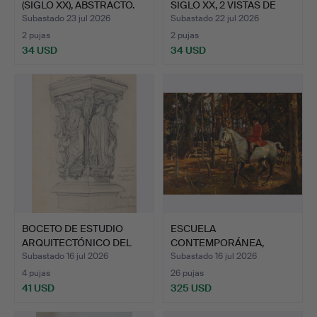
(SIGLO XX), ABSTRACTO.
SIGLO XX, 2 VISTAS DE
MO…
Subastado 23 jul 2026
Subastado 22 jul 2026
2 pujas
2 pujas
34 USD
34 USD
BOCETO DE ESTUDIO
ESCUELA
ARQUITECTÓNICO DEL
CONTEMPORÁNEA,
POZO …
CAZADOR A CABALLO.
Subastado 16 jul 2026
Subastado 16 jul 2026
4 pujas
26 pujas
41 USD
325 USD