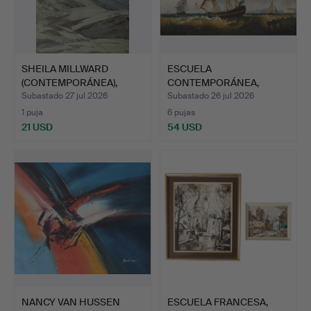
SHEILA MILLWARD
ESCUELA
(CONTEMPORÁNEA),
CONTEMPORÁNEA,
PAISAJE A…
MARINA CON VELEROS.
Subastado 27 jul 2026
Subastado 26 jul 2026
1 puja
6 pujas
21 USD
54 USD
NANCY VAN HUSSEN
ESCUELA FRANCESA,