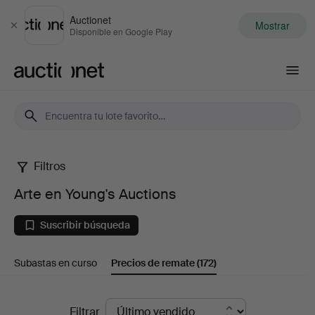
Auctionet
Mostrar
Cerrar
Disponible en Google Play
Auctionet.com
Filtros
Arte
Arte en Young's Auctions
en
Suscribir búsqueda
Young's
Subastas en curso
Precios de remate
(172)
Auctions
Precios
Filtrar