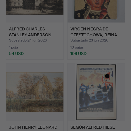
ALFRED CHARLES
VIRGEN NEGRA DE
STANLEY ANDERSON
CZĘSTOCHOWA, 'REINA
(1884-1966…
DE POL…
Subastado 24 jun 2026
Subastado 23 jun 2026
1 puja
10 pujas
54 USD
108 USD
JOHN HENRY LEONARD
SEGÚN ALFRED HIESL