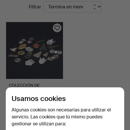
Subastas
Filtrar
Gomér
en
&
curso
Andersson
Jönköping
COLECCIÓN DE
EMBLEMAS DE BICICLETA.
Usamos cookies
5 días
Estimación
Algunas cookies son necesarias para utilizar el
53 USD
servicio. Las cookies que tú mismo puedes
gestionar se utilizan para:
Suscribir búsqueda