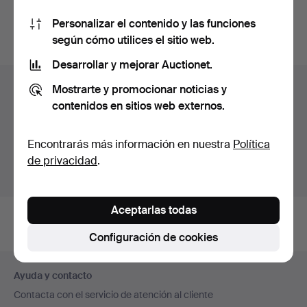
También puedes buscar en
nuestro archivo de
Personalizar el contenido y las funciones
subastas concluidas
.
según cómo utilices el sitio web.
Desarrollar y mejorar Auctionet.
Lotes en Suecia
Mostrarte y promocionar noticias y
contenidos en sitios web externos.
Estás viendo únicamente los lotes en Suecia.
Disponemos de un servicio de envío con tarifas planas
Encontrarás más información en nuestra
Política
para todas nuestras piezas.
de privacidad
.
Mostrar lotes fuera de Suecia
Aceptarlas todas
Configuración de cookies
Navegación
Ayuda y contacto
en
Contacta con el servicio de atención al cliente
el