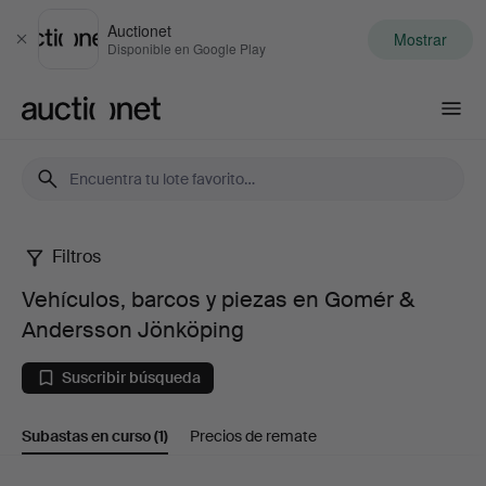
Auctionet
Mostrar
Cerrar
Disponible en Google Play
Auctionet.com
Filtros
Vehículos,
Vehículos, barcos y piezas en Gomér &
barcos
Andersson Jönköping
y
Suscribir búsqueda
piezas
Subastas en curso
(1)
Precios de remate
en