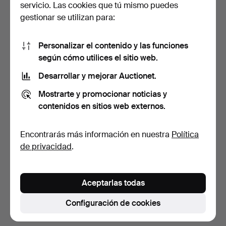
servicio. Las cookies que tú mismo puedes
gestionar se utilizan para:
Personalizar el contenido y las funciones
según cómo utilices el sitio web.
Desarrollar y mejorar Auctionet.
BICICLETA DE PASEO,
BICICLETA DE
Mostrarte y promocionar noticias y
Crescent Street.
CABALLERO, Crescent
contenidos en sitios web externos.
Vising.
6 días
6 días
3 pujas
4 pujas
Encontrarás más información en nuestra
Política
106 USD
85 USD
de privacidad
.
Suscribir búsqueda
Aceptarlas todas
También puedes buscar en
nuestro archivo de
subastas concluidas
.
Configuración de cookies