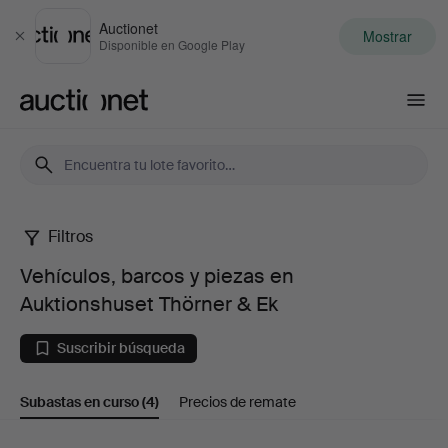
Auctionet
Mostrar
Cerrar
Disponible en Google Play
Auctionet.com
Filtros
Vehículos,
Vehículos, barcos y piezas en
barcos
Auktionshuset Thörner & Ek
y
Suscribir búsqueda
piezas
Subastas en curso
(4)
Precios de remate
en