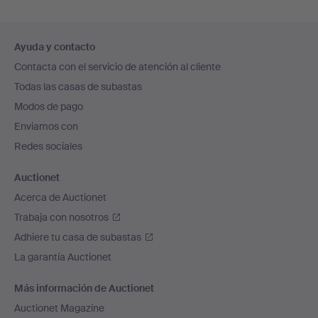
Navegación
Ayuda y contacto
en
Contacta con el servicio de atención al cliente
el
Todas las casas de subastas
pie
Modos de pago
de
Enviamos con
página
Redes sociales
Auctionet
Acerca de Auctionet
Trabaja con nosotros
Adhiere tu casa de subastas
La garantía Auctionet
Más información de Auctionet
Auctionet Magazine