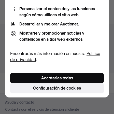
También puedes buscar en
nuestro archivo de
Personalizar el contenido y las funciones
subastas concluidas
.
según cómo utilices el sitio web.
Desarrollar y mejorar Auctionet.
Lotes en Suecia
Mostrarte y promocionar noticias y
contenidos en sitios web externos.
Estás viendo únicamente los lotes en Suecia.
Disponemos de un servicio de envío con tarifas planas
Encontrarás más información en nuestra
Política
para todas nuestras piezas.
de privacidad
.
Mostrar lotes fuera de Suecia
Aceptarlas todas
Configuración de cookies
Navegación
Ayuda y contacto
en
Contacta con el servicio de atención al cliente
el