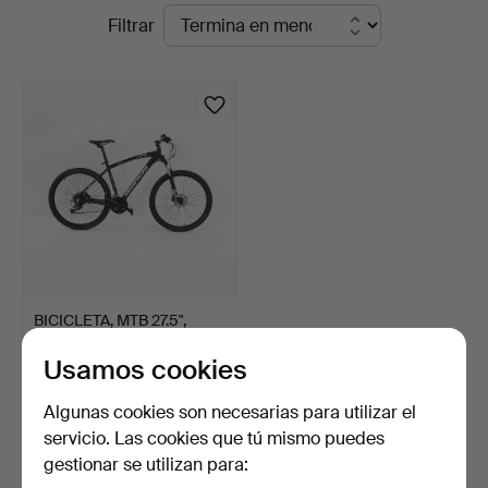
Subastas
Filtrar
Handelslagret
en
Auktionsservice
curso
BICICLETA, MTB 27.5",
Bianchi, 2025-5000-B…
Usamos cookies
9 días
2 pujas
Algunas cookies son necesarias para utilizar el
74 USD
servicio. Las cookies que tú mismo puedes
gestionar se utilizan para:
Suscribir búsqueda