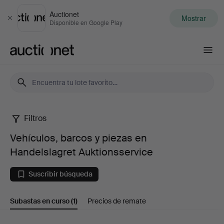
Auctionet
Mostrar
Cerrar
Disponible en Google Play
Auctionet.com
Filtros
Vehículos,
Vehículos, barcos y piezas en
barcos
Handelslagret Auktionsservice
y
Suscribir búsqueda
piezas
Subastas en curso
(1)
Precios de remate
en