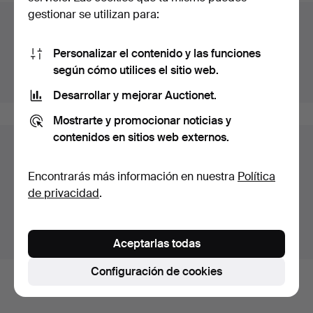
gestionar se utilizan para:
Archivo de subastas
Estás buscando en el archivo de subastas concluidas.
Personalizar el contenido y las funciones
según cómo utilices el sitio web.
Mostrar las subastas en curso.
Desarrollar y mejorar Auctionet.
Mostrarte y promocionar noticias y
contenidos en sitios web externos.
Lotes en Suecia
Estás viendo únicamente los lotes en Suecia.
Encontrarás más información en nuestra
Política
Disponemos de un servicio de envío con tarifas planas
de privacidad
.
para todas nuestras piezas.
Mostrar lotes fuera de Suecia
Aceptarlas todas
Configuración de cookies