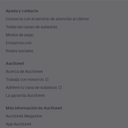
Navegación
Ayuda y contacto
en
Contacta con el servicio de atención al cliente
el
Todas las casas de subastas
pie
Modos de pago
de
Enviamos con
página
Redes sociales
Auctionet
Acerca de Auctionet
Trabaja con nosotros
Adhiere tu casa de subastas
La garantía Auctionet
Más información de Auctionet
Auctionet Magazine
App Auctionet