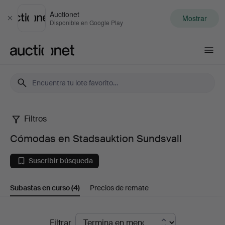
Auctionet
Mostrar
Cerrar
Disponible en Google Play
Auctionet.com
Filtros
Cómodas
Cómodas en Stadsauktion Sundsvall
en
Suscribir búsqueda
Stadsauktion
Subastas en curso
(4)
Precios de remate
Sundsvall
Subastas
Filtrar