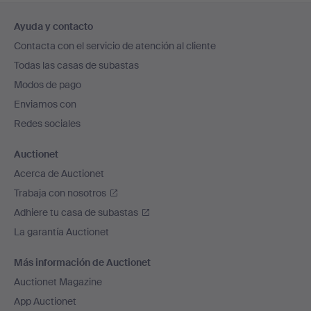
Navegación
Ayuda y contacto
en
Contacta con el servicio de atención al cliente
el
Todas las casas de subastas
pie
Modos de pago
de
Enviamos con
página
Redes sociales
Auctionet
Acerca de Auctionet
Trabaja con nosotros
Adhiere tu casa de subastas
La garantía Auctionet
Más información de Auctionet
Auctionet Magazine
App Auctionet