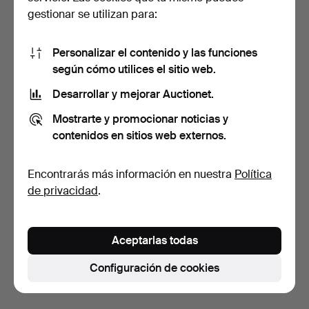
gestionar se utilizan para:
Personalizar el contenido y las funciones
según cómo utilices el sitio web.
Desarrollar y mejorar Auctionet.
CÓMODA, teca, 4 cajones.
CÓMODA, madera pintada,
Mostrarte y promocionar noticias y
Swedish grace. Pri…
6 días
9 días
contenidos en sitios web externos.
1 puja
1 puja
32 USD
32 USD
Encontrarás más información en nuestra
Política
de privacidad
.
Suscribir búsqueda
También puedes buscar en
nuestro archivo de
Aceptarlas todas
subastas concluidas
.
Configuración de cookies